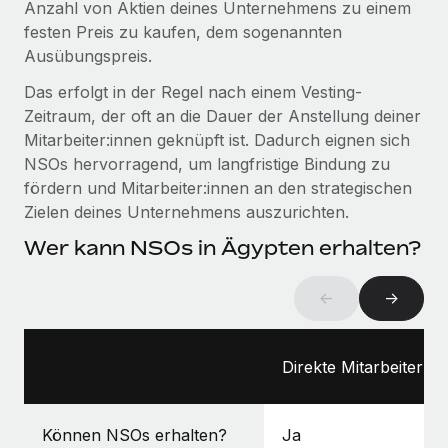
Anzahl von Aktien deines Unternehmens zu einem
Management und Payroll
Niederlassungen
Den Blog erkunden
festen Preis zu kaufen, dem sogenannten
Reverse Tech auf einen Blick Das Gesundheits- und
Ausübungspreis.
Mobilität und Relocation
Wellness-Startup Reverse Tech hat das globale...
Mühelose Relocation von Mitarbeiter:innen
Das erfolgt in der Regel nach einem Vesting-
BLOG
Mehr erfahren
Zeitraum, der oft an die Dauer der Anstellung deiner
Benefits
Mitarbeiter:innen geknüpft ist. Dadurch eignen sich
Neues zu Remote-Produkten: Integration mit
Mühelose Verwaltung von Benefits
Gusto und Zero und Contractor Management
NSOs hervorragend, um langfristige Bindung zu
Plus
fördern und Mitarbeiter:innen an den strategischen
Zielen deines Unternehmens auszurichten.
Auch im neuen Jahr wollen wir bei Remote Unternehmen
aller Größen dabei unterstützen, die beste...
Wer kann NSOs in Ägypten erhalten?
Mehr erfahren
←
→
Wie Phiture 55 Mitarbeiter:innen in 19 Ländern
mit Remote verwaltet
Direkte Mitarbeiter:in
Phiture ist der unumstrittene Marktführer im Bereich der
Wachstumsberatung für mobile Apps. Das...
Können NSOs erhalten?
Ja