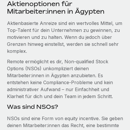
Events
Aktienoptionen für
Tools
Partner werden
Mitarbeiter:innen in Ägypten
Newsroom
Entdecke die Möglichkeiten einer Partnerschaft
Aktienbasierte Anreize sind ein wertvolles Mittel, um
DIENSTLEISTUNGEN
Informationen zu Gehältern und Qualifikationen
Remote Build
Demnächst verfügbar
Top-Talent für dein Unternehmen zu gewinnen, zu
Frag unsere Expert:innen
Beratung zu Integrationen und KI-Automatisierung
motivieren und zu halten. Wenn du jedoch über
Insights Center
Hilfe von Expert:innen für globale HR & Compliance
Grenzen hinweg einstellst, werden sie schnell sehr
Hol dir Unterstützung
komplex.
Background-Checks
FALLSTUDIEN
Einfacheres Bewerber:innen-Screening
Remote ermöglicht es dir, Non-qualified Stock
Alle Ressourcen anzeigen
So hat der KI-Vorreiter Weaviate sein Team mit
Options (NSOs) unkompliziert deinen
Remote um 120 % vergrößert
Compliance Watchtower
Mitarbeiter:innen in Ägypten anzubieten. Es
Lückenlose Compliance
BLOG
entstehen keine Compliance-Probleme und kein
Weaviate auf einen Blick Weaviate entwickelt KI-basierte
administrativer Aufwand – nur Einfachheit und
Open-Source-Infrastrukturen. Das...
Globale Payroll
Geräteverwaltung
Klarheit für dich und dein Team in jedem Schritt.
Globale Bereitstellung und Verfolgung von IT-
Mehr erfahren
EOR und PEO
Was sind NSOs?
Geräten
Contractor Management
NSOs sind eine Form von equity incentive. Sie geben
Gründung von Niederlassungen
Strategische Partnerschaft zwischen
deinen Mitarbeiter:innen das Recht, eine bestimmte
Steuern
Schnelle, rechtssichere Gründung von
Reverse Tech und Remote für Contractor