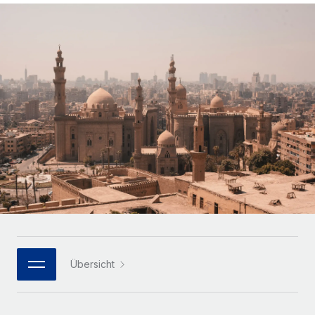
Globales Onboarding und Verwalten von
Gesamtbeschäftigungskosten
Anmelden
Freelancer:innen
Nederlands
WACHSTUMSPHASE
Honorarzahlungen berechnen
PEO
Français
Informationen zu möglichen Währungen und
Startups
Auslagern von komplexen HR-Aufgaben
Abwicklungsfristen für globale Freelancer:innen
Agile HR- und Payroll-Lösungen für wachsende
Deutsch
Unternehmen
INFRASTRUKTUR
LERNEN MIT REMOTE
Mittelstand
Español
Remote Embedded
Maßgeschneiderte HR-Lösungen, um Teams zu
Forschung und Leitfäden
Nahtlose Integration der HR in bestehende Abläufe
vergrößern
Italiano
Fallstudien
Plattform
Enterprise
Português (Portugal)
Integrierte HR-Kernfunktionen für dein Team
HR-Glossar
Globale HR für Konzerne und Großunternehmen
Verknüpfen
Neu
日本語
Checklisten und Vorlagen
Verknüpfung beliebiger KI-Tools mit Remote über unser
PARTNER WERDEN
Bibliothek für Stellenbeschreibungen
한국어
MCP
Übersicht
Strategische Technologiepartner
Webinare
Integrationen
Flexible Einbettung von Global-HR-Funktionen in deine
中文（简体）
Plattform
Prozessoptimierung mit unverzichtbaren Business-