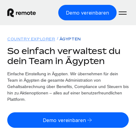
Demo vereinbaren
Startseite
COUNTRY EXPLORER
ÄGYPTEN
Produkte
So einfach verwaltest du
dein Team in Ägypten
Lösungen
WELTWEITE BESCHÄFTIGUNG
Globale Payroll
Einfache Einstellung in Ägypten. Wir übernehmen für dein
Ressourcen
WELTWEITE ABDECKUNG
Einfache, rechtssicher Payroll
Team in Ägypten die gesamte Administration von
Country Explorer
Gehaltsabrechnung über Benefits, Compliance und Steuern bis
Preise
TOOLS UND RECHNER
Employer of Record
hin zu Aktienoptionen – alles auf einer benutzerfreundlichen
Länderspezifische Unterstützung bei der Einstellung
Weltweites Wachstum ohne Kosten für Niederlassungen
Plattform.
Scheinselbstständigkeitsrisiko berechnen
Explorer für US-Bundesstaaten
Länderspezifische Einschätzung des
Contractor of Record
Einfache Einstellung in allen US-Bundesstaaten
Scheinselbstständigkeitsrisikos
Deutsch
Rechtssichere, weltweite Arbeit mit Freelancer:innen
Demo vereinbaren
Remote im Vergleich
Personalkostenrechner
Contractor Management
English
Vergleiche mit unseren Mitbewerbern
Länderspezifische Berechnung der