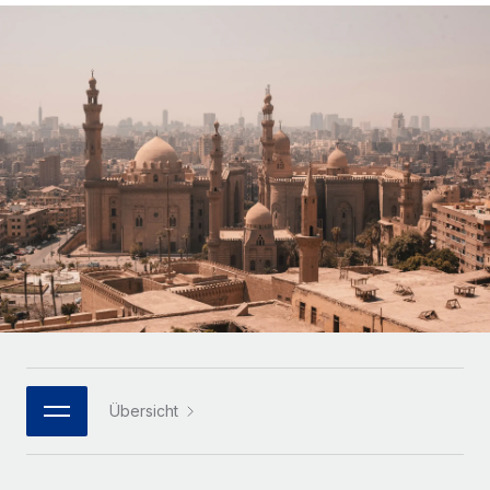
Globales Onboarding und Verwalten von
Gesamtbeschäftigungskosten
Anmelden
Freelancer:innen
Nederlands
WACHSTUMSPHASE
Honorarzahlungen berechnen
PEO
Français
Informationen zu möglichen Währungen und
Startups
Auslagern von komplexen HR-Aufgaben
Abwicklungsfristen für globale Freelancer:innen
Agile HR- und Payroll-Lösungen für wachsende
Deutsch
Unternehmen
INFRASTRUKTUR
LERNEN MIT REMOTE
Mittelstand
Español
Remote Embedded
Maßgeschneiderte HR-Lösungen, um Teams zu
Forschung und Leitfäden
Nahtlose Integration der HR in bestehende Abläufe
vergrößern
Italiano
Fallstudien
Plattform
Enterprise
Português (Portugal)
Integrierte HR-Kernfunktionen für dein Team
HR-Glossar
Globale HR für Konzerne und Großunternehmen
Verknüpfen
Neu
日本語
Checklisten und Vorlagen
Verknüpfung beliebiger KI-Tools mit Remote über unser
PARTNER WERDEN
Bibliothek für Stellenbeschreibungen
한국어
MCP
Übersicht
Strategische Technologiepartner
Webinare
Integrationen
Flexible Einbettung von Global-HR-Funktionen in deine
中文（简体）
Plattform
Prozessoptimierung mit unverzichtbaren Business-