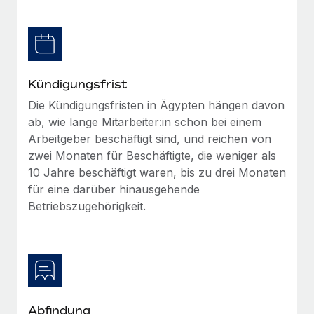
Management und Payroll
Niederlassungen
Den Blog erkunden
Reverse Tech auf einen Blick Das Gesundheits- und
Mobilität und Relocation
Wellness-Startup Reverse Tech hat das globale...
Mühelose Relocation von Mitarbeiter:innen
BLOG
Mehr erfahren
Kündigungsfrist
Benefits
Neues zu Remote-Produkten: Integration mit
Die Kündigungsfristen in Ägypten hängen davon
Mühelose Verwaltung von Benefits
Gusto und Zero und Contractor Management
ab, wie lange Mitarbeiter:in schon bei einem
Plus
Arbeitgeber beschäftigt sind, und reichen von
Auch im neuen Jahr wollen wir bei Remote Unternehmen
zwei Monaten für Beschäftigte, die weniger als
aller Größen dabei unterstützen, die beste...
10 Jahre beschäftigt waren, bis zu drei Monaten
für eine darüber hinausgehende
Mehr erfahren
Betriebszugehörigkeit.
Wie Phiture 55 Mitarbeiter:innen in 19 Ländern
mit Remote verwaltet
Phiture ist der unumstrittene Marktführer im Bereich der
Wachstumsberatung für mobile Apps. Das...
Abfindung