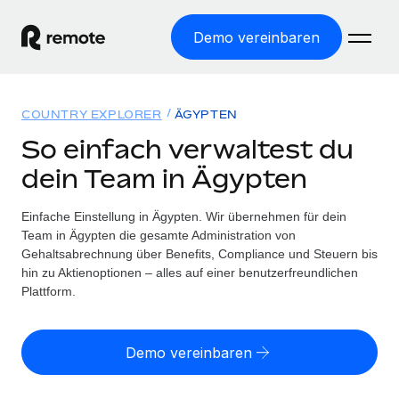
Demo vereinbaren
Startseite
COUNTRY EXPLORER
ÄGYPTEN
Produkte
So einfach verwaltest du
dein Team in Ägypten
Lösungen
WELTWEITE BESCHÄFTIGUNG
Globale Payroll
Einfache Einstellung in Ägypten. Wir übernehmen für dein
Ressourcen
WELTWEITE ABDECKUNG
Einfache, rechtssicher Payroll
Team in Ägypten die gesamte Administration von
Country Explorer
Gehaltsabrechnung über Benefits, Compliance und Steuern bis
Preise
TOOLS UND RECHNER
Employer of Record
hin zu Aktienoptionen – alles auf einer benutzerfreundlichen
Länderspezifische Unterstützung bei der Einstellung
Weltweites Wachstum ohne Kosten für Niederlassungen
Plattform.
Scheinselbstständigkeitsrisiko berechnen
Explorer für US-Bundesstaaten
Länderspezifische Einschätzung des
Contractor of Record
Einfache Einstellung in allen US-Bundesstaaten
Scheinselbstständigkeitsrisikos
Deutsch
Rechtssichere, weltweite Arbeit mit Freelancer:innen
Demo vereinbaren
Remote im Vergleich
Personalkostenrechner
Contractor Management
English
Vergleiche mit unseren Mitbewerbern
Länderspezifische Berechnung der