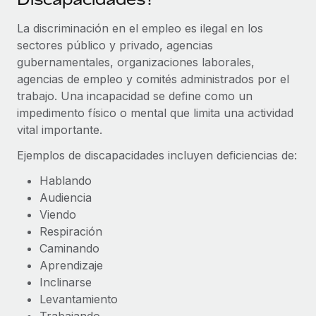
Explora el blog
Proporciona dispositivos tecnológicos y contrólalos
La discriminación en el empleo es ilegal en los
en todo el mundo.
sectores público y privado, agencias
BLOG
Apertura de entidades
gubernamentales, organizaciones laborales,
Abre entidades conforme a la legalidad enseguida.
agencias de empleo y comités administrados por el
Novedades de producto de Remote:
Integraciones con Gusto y Xero y Contractor
trabajo. Una incapacidad se define como un
Movilidad y reubicación
Management Plus
impedimento físico o mental que limita una actividad
Reubica a los empleados con facilidad.
vital importante.
La misión de Remote sigue siendo ayudar a empresas de
todos los tamaños a contratar, gestionar y...
Ejemplos de discapacidades incluyen deficiencias de:
Prestaciones
Gestiona las prestaciones de los empleados sin
Más información
Hablando
complicaciones.
Audiencia
Viendo
Pento se convierte en un empleador equitativo
Respiración
con Remote
Caminando
Gestionar las nóminas internamente es complicado. Tardas
Aprendizaje
semanas en hacerlo manualmente y, al mes...
Inclinarse
Levantamiento
Más información