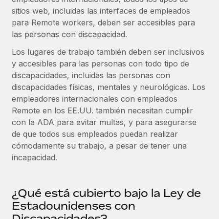
plataforma de forma flexible.
sitios web, incluidas las interfaces de empleados
Sala de prensa
Integraciones
para Remote workers, deben ser accesibles para
Asociarse
Optimiza los procesos con herramientas empresariales
Información sobre salarios y talento
las personas con discapacidad.
Descubre oportunidades de colaborar con nosotros.
esenciales.
Los lugares de trabajo también deben ser inclusivos
Centro de información
Remote Build
Próximamente
y accesibles para las personas con todo tipo de
Consultoría de integraciones y automatización con IA.
Obtén ayuda
discapacidades, incluidas las personas con
SERVICIOS
discapacidades físicas, mentales y neurológicas. Los
Pregunta a un experto
Consulta todos los recursos
empleadores internacionales con empleados
CASOS PRÁCTICOS
Obtén ayuda de gente experta en RR. HH. globales
Remote en los EE.UU. también necesitan cumplir
y cumplimiento normativo.
con la ADA para evitar multas, y para asegurarse
BLOG
de que todos sus empleados puedan realizar
Comprobaciones de antecedentes
Nómina global
cómodamente su trabajo, a pesar de tener una
Simplifica los procesos de cribado de candidatos.
incapacidad.
EOR y PEO
Cumplimiento normativo
Contractor Management
Adelántate a los riesgos de cumplimiento
¿Qué está cubierto bajo la Ley de
normativo.
Impuestos
Estadounidenses con
Gestión de dispositivos
Discapacidades?