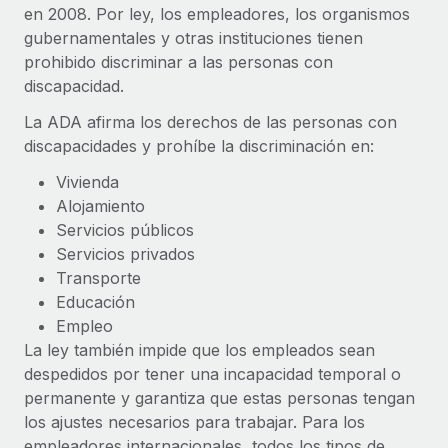
en 2008. Por ley, los empleadores, los organismos
Compáranos con otras empresas.
Iniciar sesión
Contractor Management
gubernamentales y otras instituciones tienen
Nederlands
Calculadora de pagos a autónomos
Integra y gestiona a autónomos globalmente.
prohibido discriminar a las personas con
Descubre opciones de divisas y tiempos de pago para
ETAPAS DE CRECIMIENTO
discapacidad.
Français
autónomos globales.
PEO
Startups
La ADA afirma los derechos de las personas con
Externaliza tareas laborales complejas.
Deutsch
Soluciones ágiles de RR. HH. globales y nóminas para
discapacidades y prohíbe la discriminación en:
APRENDIZAJE CON REMOTE
empresas en crecimiento.
Vivienda
Español
Guías y recursos
INFRAESTRUCTURA
Mediana empresa
Alojamiento
Conexión Remote
Casos prácticos
Amplía tu equipo con soluciones de RR. HH.
Servicios públicos
Italiano
Integra los RR. HH. en tus flujos de trabajo sin
personalizadas.
Servicios privados
Glosario de RR. HH.
complicaciones.
Transporte
Português (Portugal)
Empresa
Educación
Listas de verificación y plantillas
Plataforma
RR. HH. globales para grandes empresas.
Empleo
日本語
Funciones esenciales de RR. HH. integradas para tu
La ley también impide que los empleados sean
Biblioteca de descripciones de puestos
equipo.
despedidos por tener una incapacidad temporal o
한국어
ASOCIARSE
Webinarios
permanente y garantiza que estas personas tengan
Conectar
Nuevo
Socios tecnológicos estratégicos
los ajustes necesarios para trabajar. Para los
中文（简体）
Conecta cualquier herramienta de IA con Remote
Eventos
Integra la gestión de los RR. HH. globales en tu
empleadores internacionales, todos los tipos de
mediante nuestro MCP.