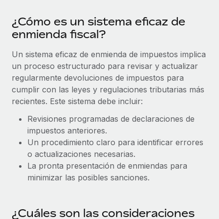
plataforma de forma flexible.
Sala de prensa
Integraciones
¿Cómo es un sistema eficaz de
Asociarse
Optimiza los procesos con herramientas empresariales
Información sobre salarios y talento
enmienda fiscal?
Descubre oportunidades de colaborar con nosotros.
esenciales.
Centro de información
Un sistema eficaz de enmienda de impuestos implica
Remote Build
Próximamente
un proceso estructurado para revisar y actualizar
Consultoría de integraciones y automatización con IA.
Obtén ayuda
SERVICIOS
regularmente devoluciones de impuestos para
cumplir con las leyes y regulaciones tributarias más
Pregunta a un experto
Consulta todos los recursos
recientes. Este sistema debe incluir:
CASOS PRÁCTICOS
Obtén ayuda de gente experta en RR. HH. globales
y cumplimiento normativo.
Revisiones programadas de declaraciones de
BLOG
impuestos anteriores.
Comprobaciones de antecedentes
Nómina global
Un procedimiento claro para identificar errores
Simplifica los procesos de cribado de candidatos.
o actualizaciones necesarias.
EOR y PEO
La pronta presentación de enmiendas para
Cumplimiento normativo
minimizar las posibles sanciones.
Contractor Management
Adelántate a los riesgos de cumplimiento
normativo.
Impuestos
¿Cuáles son las consideraciones
Gestión de dispositivos