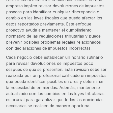
Compáranos con otras empresas.
empresa implica revisar devoluciones de impuestos
Iniciar sesión
Contractor Management
Nederlands
Calculadora de pagos a autónomos
pasadas para identificar cualquier discrepancia o
Integra y gestiona a autónomos globalmente.
Descubre opciones de divisas y tiempos de pago para
cambio en las leyes fiscales que pueda afectar los
ETAPAS DE CRECIMIENTO
Français
autónomos globales.
datos reportados previamente. Este enfoque
PEO
Startups
proactivo ayuda a mantener el cumplimiento
Externaliza tareas laborales complejas.
Deutsch
Soluciones ágiles de RR. HH. globales y nóminas para
normativo de las regulaciones tributarias y puede
APRENDIZAJE CON REMOTE
empresas en crecimiento.
prevenir posibles problemas legales relacionados
Español
Guías y recursos
INFRAESTRUCTURA
con declaraciones de impuestos incorrectas.
Mediana empresa
Conexión Remote
Cada negocio debe establecer un horario rutinario
Casos prácticos
Amplía tu equipo con soluciones de RR. HH.
Italiano
Integra los RR. HH. en tus flujos de trabajo sin
para revisar devoluciones de impuestos poco
personalizadas.
Glosario de RR. HH.
complicaciones.
después de que se presenten. Esta revisión debe ser
Português (Portugal)
Empresa
realizada por un profesional calificado en impuestos
Listas de verificación y plantillas
Plataforma
RR. HH. globales para grandes empresas.
que pueda identificar posibles errores y determinar
日本語
Funciones esenciales de RR. HH. integradas para tu
la necesidad de enmiendas. Además, mantenerse
Biblioteca de descripciones de puestos
equipo.
actualizado con los cambios en las leyes tributarias
한국어
ASOCIARSE
Webinarios
es crucial para garantizar que todas las enmiendas
Conectar
Nuevo
Socios tecnológicos estratégicos
necesarias se realicen de manera oportuna.
中文（简体）
Conecta cualquier herramienta de IA con Remote
Eventos
Integra la gestión de los RR. HH. globales en tu
mediante nuestro MCP.