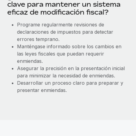
Explora el blog
clave para mantener un sistema
Proporciona dispositivos tecnológicos y contrólalos
eficaz de modificación fiscal?
en todo el mundo.
BLOG
Programe regularmente revisiones de
Apertura de entidades
declaraciones de impuestos para detectar
Abre entidades conforme a la legalidad enseguida.
Novedades de producto de Remote:
errores temprano.
Integraciones con Gusto y Xero y Contractor
Movilidad y reubicación
Manténgase informado sobre los cambios en
Management Plus
las leyes fiscales que puedan requerir
Reubica a los empleados con facilidad.
La misión de Remote sigue siendo ayudar a empresas de
enmiendas.
todos los tamaños a contratar, gestionar y...
Prestaciones
Asegurar la precisión en la presentación inicial
Gestiona las prestaciones de los empleados sin
para minimizar la necesidad de enmiendas.
Más información
complicaciones.
Desarrollar un proceso claro para preparar y
presentar enmiendas.
Pento se convierte en un empleador equitativo
con Remote
Gestionar las nóminas internamente es complicado. Tardas
semanas en hacerlo manualmente y, al mes...
Más información