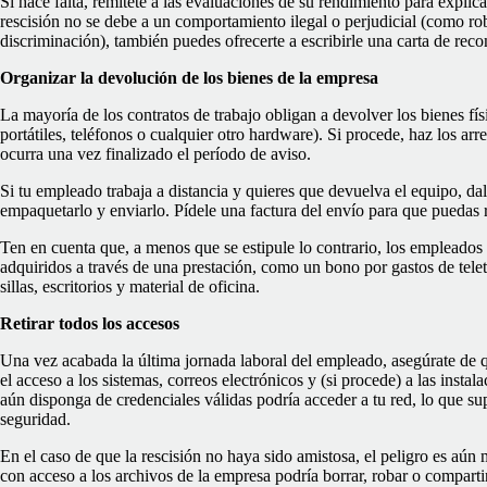
Si hace falta, remítete a las evaluaciones de su rendimiento para explica
rescisión no se debe a un comportamiento ilegal o perjudicial (como ro
discriminación), también puedes ofrecerte a escribirle una carta de re
Organizar la devolución de los bienes de la empresa
La mayoría de los contratos de trabajo obligan a devolver los bienes fí
portátiles, teléfonos o cualquier otro hardware). Si procede, haz los arr
ocurra una vez finalizado el período de aviso.
Si tu empleado trabaja a distancia y quieres que devuelva el equipo, dal
empaquetarlo y enviarlo. Pídele una factura del envío para que puedas 
Ten en cuenta que, a menos que se estipule lo contrario, los empleados
adquiridos a través de una prestación, como un bono por gastos de tele
sillas, escritorios y material de oficina.
Retirar todos los accesos
Una vez acabada la última jornada laboral del empleado, asegúrate de qu
el acceso a los sistemas, correos electrónicos y (si procede) a las inst
aún disponga de credenciales válidas podría acceder a tu red, lo que su
seguridad.
En el caso de que la rescisión no haya sido amistosa, el peligro es aú
con acceso a los archivos de la empresa podría borrar, robar o comparti