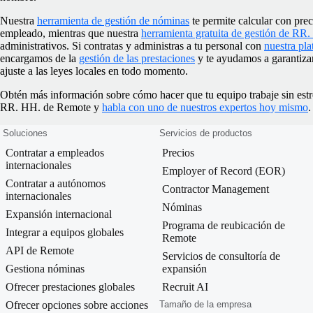
Nuestra
herramienta de gestión de nóminas
te permite calcular con prec
empleado, mientras que nuestra
herramienta gratuita de gestión de RR
administrativos. Si contratas y administras a tu personal con
nuestra pl
encargamos de la
gestión de las prestaciones
y te ayudamos a garantizar 
ajuste a las leyes locales en todo momento.
Obtén más información sobre cómo hacer que tu equipo trabaje sin estr
RR. HH. de Remote y
habla con uno de nuestros expertos hoy mismo
.
Soluciones
Servicios de productos
Contratar a empleados
Precios
internacionales
Employer of Record (EOR)
Contratar a autónomos
Contractor Management
internacionales
Nóminas
Expansión internacional
Programa de reubicación de
Integrar a equipos globales
Remote
API de Remote
Servicios de consultoría de
Gestiona nóminas
expansión
Ofrecer prestaciones globales
Recruit AI
Ofrecer opciones sobre acciones
Tamaño de la empresa