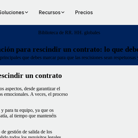
Soluciones
Recursos
Precios
Biblioteca de RR. HH. globales
ción para rescindir un contrato: lo que deb
principales que debes marcar para que las rescisiones sean respetuosas 
escindir un contrato
os aspectos, desde garantizar el
os emocionales. A veces, el proceso
 y para tu equipo, ya que os
patía, al tiempo que mantenéis
de gestión de salida de los
ido todos los requisitos legales