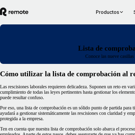
Productos
Lista de comproba
Conoce las nueve casillas 
Cómo utilizar la lista de comprobación al r
Las rescisiones laborales requieren delicadeza. Suponen un reto en vari
cumplimiento de todas las leyes pertinentes hasta gestionar los element
puede resultar confuso.
Por eso, una lista de comprobación es un sólido punto de partida para ti
ayudará a gestionar sistemáticamente las rescisiones con claridad y em
protegida a la empresa.
Ten en cuenta que nuestra lista de comprobación solo abarca el proceso 
empleados. Aparte de estos pasos, debes asegurarte de que ya has cumpl