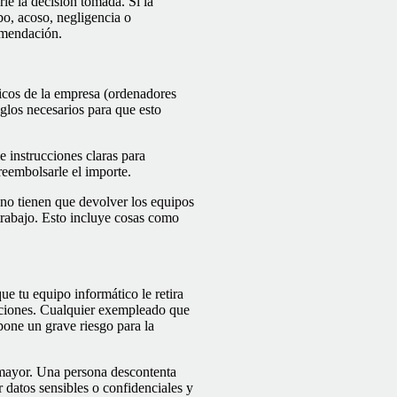
rle la decisión tomada. Si la
bo, acoso, negligencia o
comendación.
sicos de la empresa (ordenadores
eglos necesarios para que esto
e instrucciones claras para
reembolsarle el importe.
 no tienen que devolver los equipos
trabajo. Esto incluye cosas como
e tu equipo informático le retira
alaciones. Cualquier exempleado que
pone un grave riesgo para la
n mayor. Una persona descontenta
r datos sensibles o confidenciales y