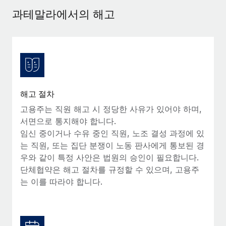
서비스
급여 및 인재 인사이트
Remote Build
곧 제공 예정
과테말라에서의 해고
전문가 상담
통합 및 AI 자동화 컨설팅
인사이트 센터
글로벌 인사 및 규정 준수 업무 처리에 전문가 지원 제공
지원받기
신원 조사
사례 연구
채용 후보자 심사 프로세스 간소화
모든 리소스 보기
Compliance Watchtower
해고 절차
규정 준수 관련 위험에 선제적으로 대응
블로그
고용주는 직원 해고 시 정당한 사유가 있어야 하며,
글로벌 급여
서면으로 통지해야 합니다.
기기 관리
임신 중이거나 수유 중인 직원, 노조 결성 과정에 있
전 세계 IT 장비 제공 및 추적 관리
EOR 및 PEO
는 직원, 또는 집단 분쟁이 노동 판사에게 통보된 경
우와 같이 특정 사안은 법원의 승인이 필요합니다.
법인 설립
계약자 관리
단체협약은 해고 절차를 규정할 수 있으며, 고용주
법인 설립을 빠르고 준법적으로 지원
는 이를 따라야 합니다.
세금
글로벌 인재 이동 및 전근
블로그 둘러보기
직원 해외 이전을 간편하게 처리