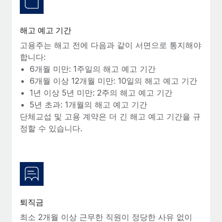
복리후생
블로그
손쉬운 직원 복리후생 관리
해고 예고 기간
Remote 제품 관련 소식: Gusto 및 Xero와의 통합과
Remote Contractor Management Plus
고용주는 해고 전에 다음과 같이 서면으로 통지해야
합니다:
Remote의 사명은 모든 규모의 기업이 전 세계 어디서든 업무에 가
6개월 미만: 1주일의 해고 예고 기간
장 적합 사람을 찾아 채용 및 관리하고 급여를 지급하도록 돕는 것
6개월 이상 12개월 미만: 10일의 해고 예고 기간
입니다. 이를 위해 최근 몇 주 동안 새로운...
1년 이상 5년 미만: 2주의 해고 예고 기간
자세히 알아보기
5년 초과: 1개월의 해고 예고 기간
단체교섭 및 고용 계약은 더 긴 해고 예고 기간을 규
정할 수 있습니다.
Shootsta가 Remote를 통해 네 개의 시장에서 글로벌
채용을 확장한 방법
비디오 콘텐츠를 활용한 마케팅이 계속해서 인기를 끌면서, 기업들
에게는 흥미롭고 전문적인 비디오 제작이 어느 때보다 중요해졌습
니다. 그러나 대부분의 회사들은 그렇게 높은 품질의...
퇴직금
자세히 알아보기
최소 2개월 이상 근무한 직원이 정당한 사유 없이