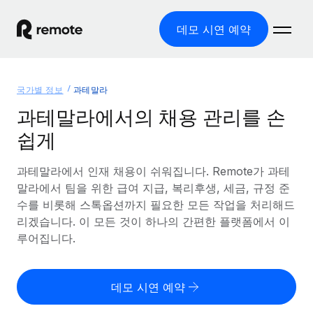
데모 시연 예약
홈
국가별 정보
과테말라
제품
과테말라에서의 채용 관리를 손
쉽게
솔루션
글로벌 고용
글로벌 급여
과테말라에서 인재 채용이 쉬워집니다. Remote가 과테
리소스
글로벌 서비스 제공
규정을 준수하며 급여 지급을 손쉽게 처리
말라에서 팀을 위한 급여 지급, 복리후생, 세금, 규정 준
국가별 정보
수를 비롯해 스톡옵션까지 필요한 모든 작업을 처리해드
요금
도구 및 계산기
기록상 고용주(EOR)
국가별 글로벌 채용 지원 알아보기
리겠습니다. 이 모든 것이 하나의 간편한 플랫폼에서 이
법인 설립 비용 없이 전 세계로 사업을 확장
오분류 리스크 평가 도구
루어집니다.
미국 주별 정보
국가별 직원 오분류 리스크 확인
기록상 계약자
미국 모든 주 전역에서 채용 업무를 간소화
한국어
전 세계에서 규정을 준수하며 계약자 고용
직원 비용 계산기
데모 시연 예약
Remote와 다른 솔루션 비교
국가별 총 인건비 계산
계약자 관리
English
다른 업체들과 비교해보기