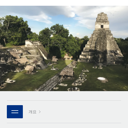
전 세계 계약자의 온보딩 및 관리
계약자 지급 계산기
로그인
Nederlands
글로벌 계약직을 위한 통화 옵션과 지급 소요 시간 확인
PEO
성장 단계
복잡한 고용 업무를 아웃소싱
Français
스타트업
REMOTE와 함께 배우기
성장하는 기업을 위한 민첩한 글로벌 HR 및 급여 솔루션
Deutsch
리서치 및 가이드
인프라
중견기업
Remote 통합
사례 연구
맞춤형 HR 솔루션으로 팀 확장
Español
HR을 워크플로에 매끄럽게 통합
HR 용어집
엔터프라이즈
Italiano
플랫폼
대기업을 위한 글로벌 HR
체크리스트 및 템플릿
팀을 위한 통합된 핵심 HR 기능
Português (Portugal)
직무 설명 라이브러리
연결
새로운
REMOTE 파트너 되기
日本語
MCP를 사용하여 모든 AI 도구를 Remote에 연결 가능
전략적 기술 파트너
웨비나
통합
플랫폼에 글로벌 HR을 유연하게 통합
한국어
이벤트
핵심 비즈니스 도구로 프로세스를 간소화
개요
파트너 되기
中文（简体）
뉴스룸
Remote와의 파트너십 기회 탐색