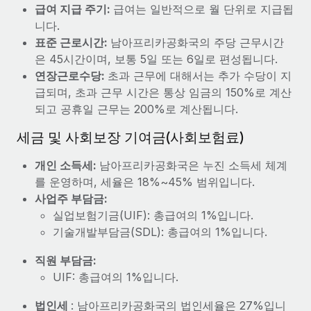
복리후생
급여 지급 주기:
급여는 일반적으로 월 단위로 지급됩
블로그
급여 관리를 통해 국제 노동법...
손쉬운 직원 복리후생 관리
니다.
표준 근로시간:
남아프리카공화국의 주당 근무시간
자세히 알아보기
Remote 제품 관련 소식: Gusto 및 Xero와의 통합과
은 45시간이며, 보통 5일 또는 6일로 편성됩니다.
Remote Contractor Management Plus
연장근로수당:
초과 근무에 대해서는 추가 수당이 지
Remote의 사명은 모든 규모의 기업이 전 세계 어디서든 업무에 가
급되며, 초과 근무 시간은 통상 임금의 150%로 계산
장 적합 사람을 찾아 채용 및 관리하고 급여를 지급하도록 돕는 것
되고 공휴일 근무는 200%로 계산됩니다.
입니다. 이를 위해 최근 몇 주 동안 새로운...
세금 및 사회보장 기여금(사회보험료)
자세히 알아보기
개인 소득세:
남아프리카공화국은 누진 소득세 체계
를 운영하며, 세율은 18%~45% 범위입니다.
Shootsta가 Remote를 통해 네 개의 시장에서 글로벌
사업주 부담금:
채용을 확장한 방법
실업보험기금(UIF): 총급여의 1%입니다.
비디오 콘텐츠를 활용한 마케팅이 계속해서 인기를 끌면서, 기업들
기술개발부담금(SDL): 총급여의 1%입니다.
에게는 흥미롭고 전문적인 비디오 제작이 어느 때보다 중요해졌습
직원 부담금:
니다. 그러나 대부분의 회사들은 그렇게 높은 품질의...
UIF: 총급여의 1%입니다.
자세히 알아보기
법인세
: 남아프리카공화국의 법인세율은 27%입니