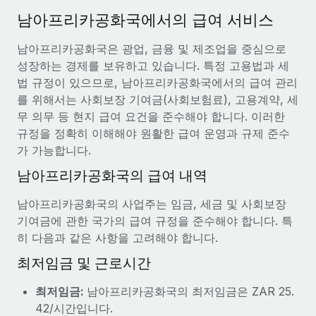
서비스
급여 및 인재 인사이트
Remote Build
곧 제공 예정
남아프리카공화국에서의 급여 서비스
전문가 상담
통합 및 AI 자동화 컨설팅
인사이트 센터
남아프리카공화국은 광업, 금융 및 제조업을 중심으로
글로벌 인사 및 규정 준수 업무 처리에 전문가 지원 제공
성장하는 경제를 보유하고 있습니다. 특정 고용법과 세
지원받기
신원 조사
사례 연구
법 규정이 있으므로, 남아프리카공화국에서의 급여 관리
채용 후보자 심사 프로세스 간소화
를 위해서는 사회보장 기여금(사회보험료), 고용계약, 세
모든 리소스 보기
AI 분야의 선구자인 Weaviate가 Remote와 협력하여
무 의무 등 현지 급여 요건을 준수해야 합니다. 이러한
조직 규모를 120% 성장시킨 방법
Compliance Watchtower
규정을 정확히 이해해야 원활한 급여 운영과 규제 준수
규정 준수 관련 위험에 선제적으로 대응
블로그
가 가능합니다.
Weaviate 한눈에 보기 Weaviate는 오픈 소스, AI 우선 인프라를
구축합니다. 이 회사의 미션은 전 세계 개발자 및 운영자
글로벌 급여
남아프리카공화국의 급여 내역
기기 관리
(DevOps/MLOps)에게 AI 네이티브...
전 세계 IT 장비 제공 및 추적 관리
EOR 및 PEO
남아프리카공화국의 사업주는 임금, 세금 및 사회보장
자세히 알아보기
기여금에 관한 국가의 급여 규정을 준수해야 합니다. 특
법인 설립
계약자 관리
히 다음과 같은 사항을 고려해야 합니다.
법인 설립을 빠르고 준법적으로 지원
세금
최저임금 및 근로시간
계약직 관리와 급여 업무를 위해 Remote와 전략적 파
글로벌 인재 이동 및 전근
트너십을 맺은 Reverse Tech
블로그 둘러보기
직원 해외 이전을 간편하게 처리
최저임금:
남아프리카공화국의 최저임금은 ZAR 25.
Reverse Tech 한눈에 보기 건강 및 웰니스 스타트업인 Reverse
42/시간입니다.
Tech는 Remote와 파트너십을 맺고 글로벌 계약직 인력 및 미국