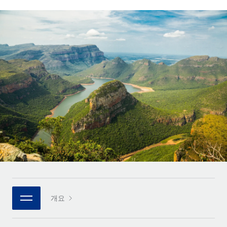
전 세계 계약자의 온보딩 및 관리
계약자 지급 계산기
로그인
Nederlands
글로벌 계약직을 위한 통화 옵션과 지급 소요 시간 확인
PEO
성장 단계
복잡한 고용 업무를 아웃소싱
Français
스타트업
REMOTE와 함께 배우기
성장하는 기업을 위한 민첩한 글로벌 HR 및 급여 솔루션
Deutsch
리서치 및 가이드
인프라
중견기업
Remote 통합
사례 연구
맞춤형 HR 솔루션으로 팀 확장
Español
HR을 워크플로에 매끄럽게 통합
HR 용어집
엔터프라이즈
Italiano
플랫폼
대기업을 위한 글로벌 HR
체크리스트 및 템플릿
팀을 위한 통합된 핵심 HR 기능
Português (Portugal)
직무 설명 라이브러리
연결
새로운
REMOTE 파트너 되기
日本語
MCP를 사용하여 모든 AI 도구를 Remote에 연결 가능
전략적 기술 파트너
웨비나
통합
플랫폼에 글로벌 HR을 유연하게 통합
한국어
이벤트
핵심 비즈니스 도구로 프로세스를 간소화
개요
파트너 되기
中文（简体）
뉴스룸
Remote와의 파트너십 기회 탐색