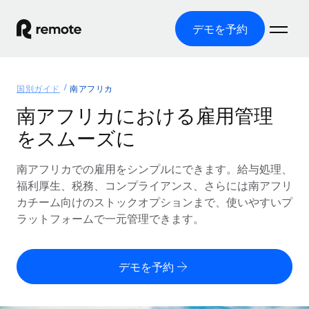
デモを予約
ホーム
国別ガイド
南アフリカ
製品
南アフリカにおける雇用管理
をスムーズに
ソリューション
グローバル雇用
グローバル給与処理
南アフリカでの雇用をシンプルにできます。給与処理、
リソース
各国の制度に対応
コンプライアンス対応の給与処理を手軽に
福利厚生、税務、コンプライアンス、さらには南アフリ
国別ガイド
カチーム向けのストックオプションまで、使いやすいプ
価格
ツールと計算ツール
Employer of Record（EOR）
/国別のグローバル雇用支援を検索する
ラットフォームで一元管理できます。
グローバル展開をコストをかけずに実現
誤分類リスク判定ツール
米国州エクスプローラー
国別に従業員の誤分類リスクを確認する
Contractor of Record
米国の各州において採用プロセスを簡素化する
日本語
デモを予約
世界中の契約社員と法令を遵守して契約
従業員コスト計算ツール
Remoteを他社と比較
各国の総従業員コストを計算する
契約社員管理
English
他社と比較した、当社の強みを確認する