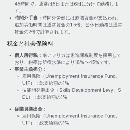
45時間で、通常は5日または6日に分けて勤務しま
福利厚生
す。
ブログ
従業員の福利厚生を簡単に管理
時間外手当：
時間外労働には割増賃金が支払われ、
追加労働時間は通常賃金の1.5倍、公休日勤務は通常
Remoteの製品アップデート：GustoとXeroの統合お
賃金の2倍で計算されます。
よびContractor Management Plus（契約社員管理
プラス）
税金と社会保険料
Remoteの使命は、世界のどこにいても、あらゆる規模の企業が
業務に最適な人材を採用し、管理し、給与を支給できるようにす
個人所得税：
南アフリカは累進課税制度を採用して
ることです。この数週間で、新しい統合、機能、改良点をリリー
おり、税率は所得水準により18%〜45%です。
スしました。...
事業主負担分：
雇用保険（Unemployment Insurance Fund、
詳細を見る
UIF）：総支給額の1%
技能開発拠出金（Skills Development Levy、S
DL）：総支給額の1%
給与詐欺：種類、事例、ビジネスを守る方法
従業員拠出金：
給与, 賃金は詐欺の特に魅力的な標的です。多額の資金がシステ
雇用保険（Unemployment Insurance Fund、
ム間で頻繁に移動しているためです。このため、自社のビジネス
UIF）：総支給額の1%
を保護することは極めて重要です。...