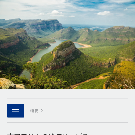
世界中の契約社員をオンボーディングし、管理
契約社員の報酬計算ツール
ログイン
Nederlands
グローバルな契約社員向けに、通貨オプションと支払スピー
PEO
成長の段階
ドを確認する
複雑な雇用関連業務を外部委託
Français
スタートアップ
成長中の企業向けのアジャイルなグローバルHR・給与処理ソ
REMOTEで学習
Deutsch
リューション
インフラ
リサーチおよびガイド
Remote統合
ミッドマーケット
Español
人事機能をワークフローにシームレスに統合する
活用事例
カスタマイズされた人事ソリューションでチームを拡大する
Italiano
プラットフォーム
HR用語集
企業
チームのための人事の基本機能を内蔵
大企業向けのグローバルHR
Português (Portugal)
チェックリストおよびテンプレート
接続
新しい
職務内容ライブラリ
日本語
当社のMCPを使用して、あらゆるAIツールをRemoteに接続
パートナーに登録
戦略的テクノロジーパートナー
ウェビナー
統合
概要
한국어
グローバルな人事機能を柔軟に自社プラットフォームへ統合
基本的なビジネスツールを活用して業務プロセスを効率化す
イベント
る
中文（简体）
パートナーとして登録
ニュースルーム