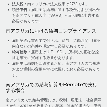
法人税：
南アフリカの法人税率は27%です。
詳細を見る
税務申告：
雇用主は給与に関する税金および拠出金
を南アフリカ歳入庁（SARS）へ定期的に申告する
必要があります。
南アフリカにおける給与コンプライアンス
雇用契約は書面で交付され、給与、労働時間、職務
内容などの条件を明記する必要があります。
給与控除：
雇用主はUIF、SDL、所得税の正確な控
除を確実に実施する必要があります。
雇用主は罰則を回避するため、南アフリカの労働法
および税制の変更を常に把握しておく必要がありま
す。
南アフリカでの給与計算をRemoteで実行
する場合
南アフリカでの給与管理には、税制、雇用法、社会保障
の要件への注意が必要です。税率、賃金関連法令、申告