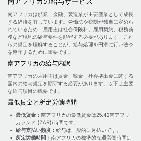
南アフリカの給与サービス
当社とのパートナーシップの可能性を検討する
サービス
給与・人材情報
南アフリカは鉱業、金融、製造業が主要産業として成長
Remote Build
近日リリース予定
する経済を有しています。労働法や税制が独自に定めら
専門家に相談
統合とAI自動化に関するコンサルティング
情報センター
れているため、雇用主は社会保険料、雇用契約、税務義
グローバル人事・コンプライアンスの専門サポート
務など現地の給与要件を順守する必要があります。これ
サポートを依頼する
バックグラウンドチェック
活用事例
らの規定を理解することが、給与処理を円滑に行い法令
候補者の選考プロセスをシンプルに
を遵守するために重要です。
すべてのリソースを表示する
南アフリカの給与内訳
Compliance Watchtower
コンプライアンスリスクを先回りして対応
ブログ
南アフリカの雇用主は賃金、税金、社会拠出金に関する
グローバル給与処理
国内の給与規定を順守する必要があります。以下は主要
デバイス管理
な給与項目の概要です。
ITデバイスを世界規模で提供・管理
EORおよびPEO
最低賃金と所定労働時間
法人設立
契約社員管理
最低賃金：
南アフリカの最低賃金は25.42南アフリ
法令順守した法人をスピーディに設立
税務
カランド (ZAR)/時間です。
移住・転勤
給与支払い頻度：
給与は一般的に月払いです。
ブログを読む
従業員の異動をスムーズに
所定労働時間：
南アフリカの標準的な週労働時間は