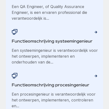
Ontdek hoe je met ons kunt samenwerken
DIENSTEN
Een QA Engineer, of Quality Assurance
Inzicht in salaris en talent
Vraag een expert
Remote Build
Binnenkort beschikbaar
Engineer, is een ervaren professional die
Krijg hulp van global HR- en juridische experts
Integraties en advies over AI-automatiseringen
verantwoordelijk is...
Inzichtencentrum
Achtergrondonderzoek
Support
Vereenvoudig het screeningsproces van
CASESTUDY'S
kandidaten
Alle bronnen bekijken
Functieomschrijving systeemingenieur
Compliance Watchtower
Een systeemingenieur is verantwoordelijk voor
Blijf compliance-risico's voor
BLOG
het ontwerpen, implementeren en
onderhouden van de...
Global Payroll
Apparaatbeheer
Lever en track wereldwijd IT-middelen
EOR en PEO
Entiteiten oprichten
Contractor Management
Functieomschrijving procesingenieur
Stel snel compliant entiteiten op
Belastingen
Een procesingenieur is verantwoordelijk voor
Mobiliteit en overplaatsing
het ontwerpen, implementeren, controleren
Naar de blog
Plaats werknemers moeiteloos over
en...