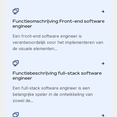
Secundaire arbeidsvoorwaarden
BLOG
Eenvoudig secundaire arbeidsvoorwaarden
beheren
Functieomschrijving Front-end software
Productupdates van Remote: Gusto- en Xero-
engineer
integraties en Contractor Management Plus
Een front-end software engineer is
Het blijft de missie van Remote om alle soorten bedrijven
verantwoordelijk voor het implementeren van
te helpen bij het aannemen, beheren en...
de visuele elementen...
Meer informatie
Hoe Phiture 55 werknemers in 19 landen
Functiebeschrijving full-stack software
beheert met Remote
engineer
Phiture, een toonaangevende leider in de wereldwijde
Een full-stack software engineer is een
mobiele groeiadviessector, zet zich sinds 2016...
belangrijke speler in de ontwikkeling van
zowel de...
Meer informatie