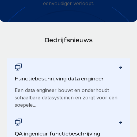
Zzp'ers internationaal onboarden en beheren
eenvoudiger verloopt.
Betalingscalculator voor zzp'ers
Inloggen
Nederlands
Ontdek valuta-opties en betaalsnelheden voor
PEO
GROEIFASE
internationale zzp'ers
Ingewikkelde HR-taken eenvoudig uitbesteden
Français
Start-ups
Flexibele global HR en payroll solutions voor groeiende
Bedrijfsnieuws
LEREN MET REMOTE
Deutsch
bedrijven
INFRASTRUCTUUR
Onderzoek en gidsen
Remote Embedded
Mid-market
Español
HR naadloos in workflows integreren
Casestudy's
Teams uitbreiden met HR solutions op maat
Italiano
Platform
HR-woordenlijst
Enterprise
Functiebeschrijving data engineer
Ingebouwde essentiële HR-functies voor je team
Global HR voor grote bedrijven
Português (Portugal)
Checklists en templates
Een data engineer bouwt en onderhoudt
Verbinden
Nieuw
schaalbare datasystemen en zorgt voor een
Bibliotheek met functiebeschrijvingen
日本語
AI-tools koppelen aan Remote met onze MCP
WERK MET ONS SAMEN
soepele...
Strategische technologiepartners
Webinars
Integraties
한국어
Integreer global HR flexibel in je platform
Processen stroomlijnen met essentiële zakelijke tools
Evenementen
中文（简体）
Een partner worden
QA ingenieur functiebeschrijving
Newsroom