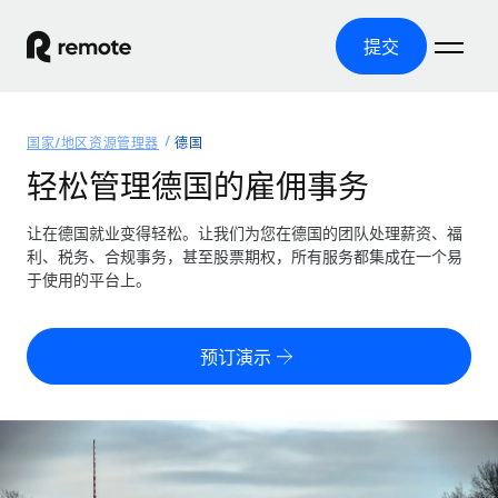
提交
首页
国家/地区资源管理器
德国
产品
轻松管理德国的雇佣事务
解决方案
全球招聘
让在德国就业变得轻松。让我们为您在德国的团队处理薪资、福
利、税务、合规事务，甚至股票期权，所有服务都集成在一个易
全球薪资管理
资源
于使用的平台上。
覆盖全球
轻松运行合规薪资
国家/地区资源管理器
定价
工具与计算器
第三方雇佣托管服务
按国家/地区查找全球雇佣支持
预订演示
零实体成本实现全球扩张
误分类风险计算工具
美国各州浏览器
按国家/地区检查员工误分类风险
第三方合同工托管服务
简化美国各州的招聘
中文（简体）
全球合规聘用合同工
员工成本计算器
Remote 无惧对比
计算任何国家的员工总成本
合同工管理
English
了解我们的竞争优势