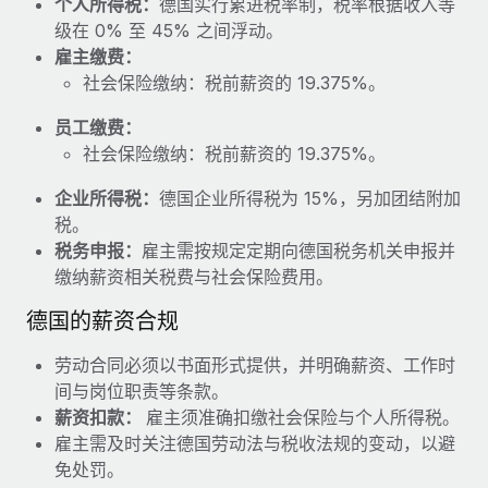
个人所得税：
德国实行累进税率制，税率根据收入等
福利
actually looks like
级在 0% 至 45% 之间浮动。
轻松管理员工福利
Most teams hear "payroll implementation" and picture a
雇主缴费：
six-month project with a dedicated team....
社会保险缴纳：税前薪资的 19.375%。
了解更多
员工缴费：
社会保险缴纳：税前薪资的 19.375%。
企业所得税：
德国企业所得税为 15%，另加团结附加
税。
税务申报：
雇主需按规定定期向德国税务机关申报并
缴纳薪资相关税费与社会保险费用。
德国的薪资合规
劳动合同必须以书面形式提供，并明确薪资、工作时
间与岗位职责等条款。
薪资扣款：
雇主须准确扣缴社会保险与个人所得税。
雇主需及时关注德国劳动法与税收法规的变动，以避
免处罚。