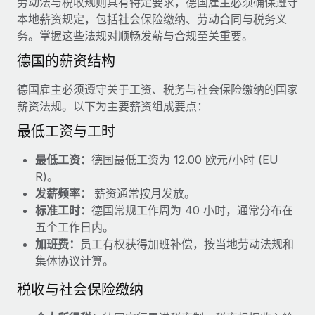
劳动法与税收规则具有特定要求，德国雇主必须确保遵守
服务
薪金与人才洞察
Remote Build
即将推出
本地薪资规定，包括社会保险缴纳、劳动合同与税务义
咨询专家
集成与人工智能自动化咨询
务。掌握这些法规对顺畅发薪与合规至关重要。
洞察中心
获得全球人力资源与合规方面的专家帮助
德国的薪资结构
获得支持
背景调查
案例研究
德国雇主必须遵守关于工资、税务与社会保险缴纳的国家
简化候选人筛选流程
查看全部资源
薪资法规。以下为主要薪资组成要点：
合规守望台
最低工资与工时
防范合规风险
博客
最低工资：
德国最低工资为 12.00 欧元/小时 (EU
设备管理
R)。
Why owned entities are key to maintaining
EOR compliance
在全球范围内配置和跟踪 IT 设备
发薪频率：
薪资通常按月发放。
标准工时：
德国常规工作周为 40 小时，通常分布在
As the global workforce continues to expand in response
实体设立
五个工作日内。
to the demands of today’s labor market, the...
快速建立合规实体
加班费：
员工有权获得加班补偿，按当地劳动法规和
了解更多
集体协议计算。
人员调配与搬迁
税收与社会保险缴纳
轻松搬迁员工
What a Workday global payroll implementation