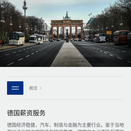
全球合同工入职与管理
合同工薪酬结算计算器
登录
Nederlands
探索全球合同工的结算货币选项与结算速度
PEO
成长阶段
外包复杂雇佣任务
Français
初创企业
通过 REMOTE 学习
为成长型企业量身打造的全球敏捷型人力资源与薪资解决方案
Deutsch
研究与指引
基础设施
中型市场
Remote Embedded
案例研究
通过定制化人力资源解决方案扩展团队
Español
将人力资源无缝融入工作流程
人力资源术语表
企业
Italiano
平台
面向大型企业的全球化人力资源服务
核对表和模板
团队的内置核心人力资源功能
Português (Portugal)
职位描述库
连接
概览
新的
与我们携手合作
日本語
使用我们的 MCP 将任何人工智能工具与 Remote 平台相连
战略技术合作伙伴
网络研讨会
集成
灵活地将全球人力资源嵌入您的平台
한국어
德国薪资服务
活动
借助核心业务工具简化流程
成为合作伙伴
中文（简体）
新闻室
德国经济稳健，汽车、制造与金融为主要行业。鉴于当地
与我们共探合作机遇