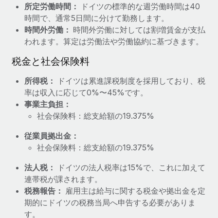
所定労働時間：
ドイツの標準的な週労働時間は40
福利厚生
時間で、通常5日間に分けて勤務します。
ブログ
従業員の福利厚生を簡単に管理
時間外労働：
時間外労働に対しては割増賃金が支払
われます。算定は労働法や労働協約に基づきます。
Remoteの製品アップデート：GustoとXeroの統合お
よびContractor Management Plus（契約社員管理
税金と社会保険料
プラス）
Remoteの使命は、世界のどこにいても、あらゆる規模の企業が
所得税：
ドイツは累進課税制度を採用しており、税
業務に最適な人材を採用し、管理し、給与を支給できるようにす
率は収入に応じて0%〜45%です。
ることです。この数週間で、新しい統合、機能、改良点をリリー
事業主負担：
スしました。...
社会保険料：総支給額の19.375%
詳細を見る
従業員拠出金：
社会保険料：総支給額の19.375%
法人税：
ドイツの法人税率は15%で、これに加えて
給与詐欺：種類、事例、ビジネスを守る方法
連帯税が課されます。
給与, 賃金は詐欺の特に魅力的な標的です。多額の資金がシステ
税務報告：
雇用主は給与に関する税金や拠出金を定
ム間で頻繁に移動しているためです。このため、自社のビジネス
期的にドイツの税務当局へ申告する必要がありま
を保護することは極めて重要です。...
す。