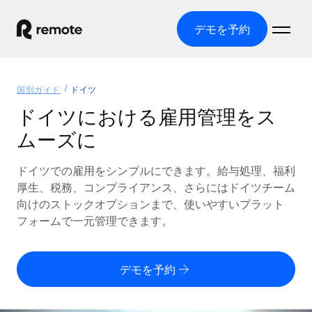
デモを予約
ホーム
国別ガイド
ドイツ
製品
ドイツにおける雇用管理をス
ムーズに
ソリューション
グローバル雇用
グローバル給与処理
ドイツでの雇用をシンプルにできます。給与処理、福利
リソース
各国の制度に対応
コンプライアンス対応の給与処理を手軽に
厚生、税務、コンプライアンス、さらにはドイツチーム
国別ガイド
向けのストックオプションまで、使いやすいプラット
価格
ツールと計算ツール
Employer of Record（EOR）
/国別のグローバル雇用支援を検索する
フォームで一元管理できます。
グローバル展開をコストをかけずに実現
誤分類リスク判定ツール
米国州エクスプローラー
国別に従業員の誤分類リスクを確認する
Contractor of Record
米国の各州において採用プロセスを簡素化する
日本語
デモを予約
世界中の契約社員と法令を遵守して契約
従業員コスト計算ツール
Remoteを他社と比較
各国の総従業員コストを計算する
契約社員管理
English
他社と比較した、当社の強みを確認する