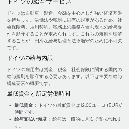
ドイツの給与サービス
当社とのパートナーシップの可能性を検討する
サービス
給与・人材情報
ドイツは自動車、製造、金融を中心とした強い経済基盤
Remote Build
近日リリース予定
を持ちます。労働法や税制に固有の規定があるため、社
専門家に相談
統合とAI自動化に関するコンサルティング
情報センター
会保険料、雇用契約、税務上の義務を含む現地の給与要
グローバル人事・コンプライアンスの専門サポート
件を順守することが求められます。これらの規則を理解
サポートを依頼する
バックグラウンドチェック
活用事例
することが、円滑な給与処理と法令順守のために不可欠
候補者の選考プロセスをシンプルに
です。
すべてのリソースを表示する
ドイツの給与内訳
Compliance Watchtower
コンプライアンスリスクを先回りして対応
ブログ
ドイツの雇用主は賃金、税金、社会保険に関する国内の
グローバル給与処理
給与規則を順守する必要があります。以下は主要な給与
デバイス管理
構成要素の概要です。
ITデバイスを世界規模で提供・管理
EORおよびPEO
最低賃金と所定労働時間
法人設立
契約社員管理
最低賃金：
ドイツの最低賃金は12.00ユーロ (EUR)/
法令順守した法人をスピーディに設立
税務
時間です。
移住・転勤
給与支払い頻度：
給与は一般的に月次で支払われま
ブログを読む
従業員の異動をスムーズに
す。