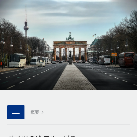
世界中の契約社員をオンボーディングし、管理
契約社員の報酬計算ツール
ログイン
Nederlands
グローバルな契約社員向けに、通貨オプションと支払スピー
PEO
成長の段階
ドを確認する
複雑な雇用関連業務を外部委託
Français
スタートアップ
成長中の企業向けのアジャイルなグローバルHR・給与処理ソ
REMOTEで学習
Deutsch
リューション
インフラ
リサーチおよびガイド
Remote統合
ミッドマーケット
Español
人事機能をワークフローにシームレスに統合する
活用事例
カスタマイズされた人事ソリューションでチームを拡大する
Italiano
プラットフォーム
HR用語集
企業
チームのための人事の基本機能を内蔵
大企業向けのグローバルHR
Português (Portugal)
チェックリストおよびテンプレート
接続
新しい
職務内容ライブラリ
日本語
当社のMCPを使用して、あらゆるAIツールをRemoteに接続
パートナーに登録
戦略的テクノロジーパートナー
ウェビナー
統合
概要
한국어
グローバルな人事機能を柔軟に自社プラットフォームへ統合
基本的なビジネスツールを活用して業務プロセスを効率化す
イベント
る
中文（简体）
パートナーとして登録
ニュースルーム