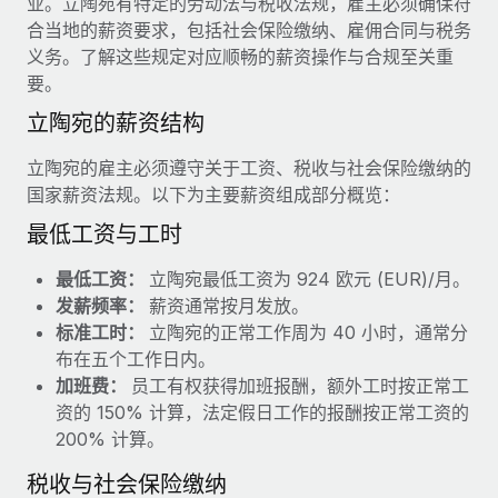
业。立陶宛有特定的劳动法与税收法规，雇主必须确保符
服务
薪金与人才洞察
Remote Build
即将推出
合当地的薪资要求，包括社会保险缴纳、雇佣合同与税务
咨询专家
集成与人工智能自动化咨询
义务。了解这些规定对应顺畅的薪资操作与合规至关重
洞察中心
获得全球人力资源与合规方面的专家帮助
要。
获得支持
立陶宛的薪资结构
背景调查
案例研究
简化候选人筛选流程
查看全部资源
立陶宛的雇主必须遵守关于工资、税收与社会保险缴纳的
国家薪资法规。以下为主要薪资组成部分概览：
合规守望台
防范合规风险
最低工资与工时
博客
设备管理
最低工资：
立陶宛最低工资为 924 欧元 (EUR)/月。
Why owned entities are key to maintaining
EOR compliance
在全球范围内配置和跟踪 IT 设备
发薪频率：
薪资通常按月发放。
标准工时：
立陶宛的正常工作周为 40 小时，通常分
As the global workforce continues to expand in response
实体设立
布在五个工作日内。
to the demands of today’s labor market, the...
快速建立合规实体
加班费：
员工有权获得加班报酬，额外工时按正常工
了解更多
资的 150% 计算，法定假日工作的报酬按正常工资的
人员调配与搬迁
200% 计算。
轻松搬迁员工
税收与社会保险缴纳
What a Workday global payroll implementation