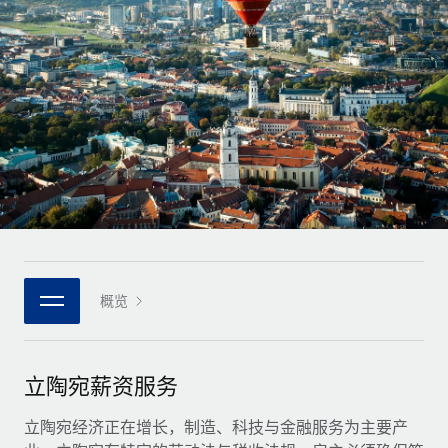
全球合同工入职与管理
合同工薪酬结算计算器
登录
Nederlands
探索全球合同工的结算货币选项与结算速度
PEO
成长阶段
外包复杂雇佣任务
Français
初创企业
通过 REMOTE 学习
为成长型企业量身打造的全球敏捷型人力资源与薪资解决方案
Deutsch
研究与指引
基础设施
中型市场
Remote Embedded
案例研究
通过定制化人力资源解决方案扩展团队
Español
将人力资源无缝融入工作流程
人力资源术语表
企业
Italiano
平台
面向大型企业的全球化人力资源服务
核对表和模板
团队的内置核心人力资源功能
Português (Portugal)
职位描述库
连接
概览
新的
与我们携手合作
日本語
使用我们的 MCP 将任何人工智能工具与 Remote 平台相连
战略技术合作伙伴
网络研讨会
集成
灵活地将全球人力资源嵌入您的平台
한국어
立陶宛薪资服务
活动
借助核心业务工具简化流程
成为合作伙伴
中文（简体）
新闻室
立陶宛经济正在增长，制造、科技与金融服务为主要产
与我们共探合作机遇