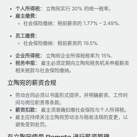
福利
actually looks like
个人所得税：
立陶宛实行 20% 的统一税率。
轻松管理员工福利
Most teams hear "payroll implementation" and picture a
雇主缴费：
six-month project with a dedicated team....
社会保险缴纳：税前薪资的 1.77% – 2.49%.
了解更多
员工缴费：
社会保险缴纳：税前薪资的 19.5%.
企业所得税：
立陶宛企业所得税税率为 15%.
税务申报：
雇主必须定期向立陶宛税务机关申报薪资
相关税款与社会保险缴纳。
立陶宛的薪资合规
劳动合同必须以书面形式提供，并明确薪资、工作时
间与岗位职责等条款。
薪资扣款：
雇主须准确扣缴社会保险与个人所得税。
雇主应持续关注立陶宛劳动法与税收法规的变更，以
避免受到处罚。
在立陶宛使用 Remote 进行薪资管理