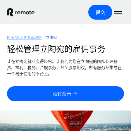
提交
首页
国家/地区资源管理器
立陶宛
产品
轻松管理立陶宛的雇佣事务
解决方案
全球招聘
让在立陶宛就业变得轻松。让我们为您在立陶宛的团队处理薪
资、福利、税务、合规事务，甚至股票期权，所有服务都集成在
全球薪资管理
资源
一个易于使用的平台上。
覆盖全球
轻松运行合规薪资
国家/地区资源管理器
定价
工具与计算器
第三方雇佣托管服务
按国家/地区查找全球雇佣支持
预订演示
零实体成本实现全球扩张
误分类风险计算工具
美国各州浏览器
按国家/地区检查员工误分类风险
第三方合同工托管服务
简化美国各州的招聘
中文（简体）
全球合规聘用合同工
员工成本计算器
Remote 无惧对比
计算任何国家的员工总成本
合同工管理
English
了解我们的竞争优势