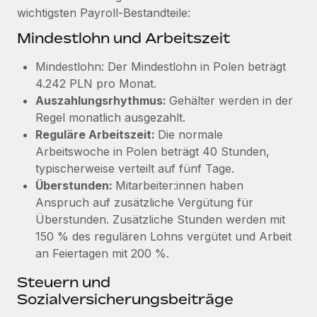
Management und Payroll
Niederlassungen
wichtigsten Payroll-Bestandteile:
Den Blog erkunden
Reverse Tech auf einen Blick Das Gesundheits- und
Mindestlohn und Arbeitszeit
Mobilität und Relocation
Wellness-Startup Reverse Tech hat das globale...
Mühelose Relocation von Mitarbeiter:innen
Mindestlohn: Der Mindestlohn in Polen beträgt
BLOG
Mehr erfahren
4.242 PLN pro Monat.
Benefits
Neues zu Remote-Produkten: Integration mit
Auszahlungsrhythmus:
Gehälter werden in der
Mühelose Verwaltung von Benefits
Gusto und Zero und Contractor Management
Regel monatlich ausgezahlt.
Plus
Reguläre Arbeitszeit:
Die normale
Auch im neuen Jahr wollen wir bei Remote Unternehmen
Arbeitswoche in Polen beträgt 40 Stunden,
aller Größen dabei unterstützen, die beste...
typischerweise verteilt auf fünf Tage.
Überstunden:
Mitarbeiter:innen haben
Mehr erfahren
Anspruch auf zusätzliche Vergütung für
Überstunden. Zusätzliche Stunden werden mit
150 % des regulären Lohns vergütet und Arbeit
Wie Phiture 55 Mitarbeiter:innen in 19 Ländern
an Feiertagen mit 200 %.
mit Remote verwaltet
Steuern und
Phiture ist der unumstrittene Marktführer im Bereich der
Sozialversicherungsbeiträge
Wachstumsberatung für mobile Apps. Das...