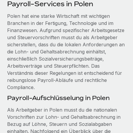
Events
Payroll-Services in Polen
Tools
Partner werden
Newsroom
Polen hat eine starke Wirtschaft mit wichtigen
Entdecke die Möglichkeiten einer Partnerschaft
Branchen in der Fertigung, Technologie und im
DIENSTLEISTUNGEN
Informationen zu Gehältern und Qualifikationen
Remote Build
Demnächst verfügbar
Finanzwesen. Aufgrund spezifischer Arbeitsgesetze
Frag unsere Expert:innen
Beratung zu Integrationen und KI-Automatisierung
und Steuervorschriften musst du als Arbeitgeber
Insights Center
Hilfe von Expert:innen für globale HR & Compliance
sicherstellen, dass du die lokalen Anforderungen an
Hol dir Unterstützung
die Lohn- und Gehaltsabrechnung einhältst,
Background-Checks
FALLSTUDIEN
einschließlich Sozialversicherungsbeiträge,
Einfacheres Bewerber:innen-Screening
Alle Ressourcen anzeigen
Arbeitsverträge und Steuerpflichten. Das
So hat der KI-Vorreiter Weaviate sein Team mit
Verständnis dieser Regelungen ist entscheidend für
Remote um 120 % vergrößert
Compliance Watchtower
reibungslose Payroll-Abläufe und rechtliche
Lückenlose Compliance
BLOG
Weaviate auf einen Blick Weaviate entwickelt KI-basierte
Compliance.
Open-Source-Infrastrukturen. Das...
Globale Payroll
Geräteverwaltung
Payroll-Aufschlüsselung in Polen
Globale Bereitstellung und Verfolgung von IT-
Mehr erfahren
EOR und PEO
Als Arbeitgeber in Polen musst du die nationalen
Geräten
Contractor Management
Vorschriften zur Lohn- und Gehaltsabrechnung in
Gründung von Niederlassungen
Bezug auf Löhne, Steuern und Sozialabgaben
Strategische Partnerschaft zwischen
Steuern
Schnelle, rechtssichere Gründung von
Reverse Tech und Remote für Contractor
einhalten. Nachfolgend ein Überblick über die