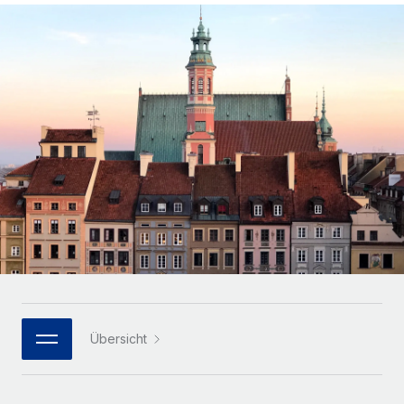
Globales Onboarding und Verwalten von
Gesamtbeschäftigungskosten
Anmelden
Freelancer:innen
Nederlands
WACHSTUMSPHASE
Honorarzahlungen berechnen
PEO
Français
Informationen zu möglichen Währungen und
Startups
Auslagern von komplexen HR-Aufgaben
Abwicklungsfristen für globale Freelancer:innen
Agile HR- und Payroll-Lösungen für wachsende
Deutsch
Unternehmen
INFRASTRUKTUR
LERNEN MIT REMOTE
Mittelstand
Español
Remote Embedded
Maßgeschneiderte HR-Lösungen, um Teams zu
Forschung und Leitfäden
Nahtlose Integration der HR in bestehende Abläufe
vergrößern
Italiano
Fallstudien
Plattform
Enterprise
Português (Portugal)
Integrierte HR-Kernfunktionen für dein Team
HR-Glossar
Globale HR für Konzerne und Großunternehmen
Verknüpfen
Neu
日本語
Checklisten und Vorlagen
Verknüpfung beliebiger KI-Tools mit Remote über unser
PARTNER WERDEN
Bibliothek für Stellenbeschreibungen
한국어
MCP
Übersicht
Strategische Technologiepartner
Webinare
Integrationen
Flexible Einbettung von Global-HR-Funktionen in deine
中文（简体）
Plattform
Prozessoptimierung mit unverzichtbaren Business-