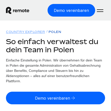
Demo vereinbaren
Startseite
COUNTRY EXPLORER
POLEN
Produkte
So einfach verwaltest du
dein Team in Polen
Lösungen
WELTWEITE BESCHÄFTIGUNG
Globale Payroll
Einfache Einstellung in Polen. Wir übernehmen für dein Team
Ressourcen
WELTWEITE ABDECKUNG
Einfache, rechtssicher Payroll
in Polen die gesamte Administration von Gehaltsabrechnung
Country Explorer
über Benefits, Compliance und Steuern bis hin zu
Preise
TOOLS UND RECHNER
Employer of Record
Aktienoptionen – alles auf einer benutzerfreundlichen
Länderspezifische Unterstützung bei der Einstellung
Weltweites Wachstum ohne Kosten für Niederlassungen
Plattform.
Scheinselbstständigkeitsrisiko berechnen
Explorer für US-Bundesstaaten
Länderspezifische Einschätzung des
Contractor of Record
Einfache Einstellung in allen US-Bundesstaaten
Scheinselbstständigkeitsrisikos
Deutsch
Rechtssichere, weltweite Arbeit mit Freelancer:innen
Demo vereinbaren
Remote im Vergleich
Personalkostenrechner
Contractor Management
English
Vergleiche mit unseren Mitbewerbern
Länderspezifische Berechnung der