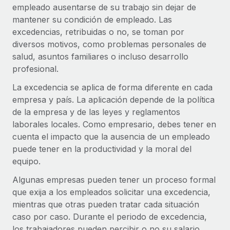
empleado ausentarse de su trabajo sin dejar de
Compáranos con otras empresas.
Iniciar sesión
Contractor Management
mantener su condición de empleado. Las
Nederlands
Calculadora de pagos a autónomos
Integra y gestiona a autónomos globalmente.
excedencias, retribuidas o no, se toman por
Descubre opciones de divisas y tiempos de pago para
ETAPAS DE CRECIMIENTO
diversos motivos, como problemas personales de
Français
autónomos globales.
PEO
salud, asuntos familiares o incluso desarrollo
Startups
Externaliza tareas laborales complejas.
profesional.
Deutsch
Soluciones ágiles de RR. HH. globales y nóminas para
APRENDIZAJE CON REMOTE
empresas en crecimiento.
La excedencia se aplica de forma diferente en cada
Español
Guías y recursos
INFRAESTRUCTURA
empresa y país. La aplicación depende de la política
Mediana empresa
de la empresa y de las leyes y reglamentos
Conexión Remote
Casos prácticos
Amplía tu equipo con soluciones de RR. HH.
Italiano
laborales locales. Como empresario, debes tener en
Integra los RR. HH. en tus flujos de trabajo sin
personalizadas.
cuenta el impacto que la ausencia de un empleado
Glosario de RR. HH.
complicaciones.
Português (Portugal)
puede tener en la productividad y la moral del
Empresa
Listas de verificación y plantillas
Plataforma
equipo.
RR. HH. globales para grandes empresas.
日本語
Funciones esenciales de RR. HH. integradas para tu
Algunas empresas pueden tener un proceso formal
Biblioteca de descripciones de puestos
equipo.
que exija a los empleados solicitar una excedencia,
한국어
ASOCIARSE
Webinarios
mientras que otras pueden tratar cada situación
Conectar
Nuevo
Socios tecnológicos estratégicos
caso por caso. Durante el periodo de excedencia,
中文（简体）
Conecta cualquier herramienta de IA con Remote
Eventos
Integra la gestión de los RR. HH. globales en tu
los trabajadores pueden percibir o no su salario
mediante nuestro MCP.