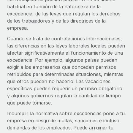
plataforma de forma flexible.
habitual en función de la naturaleza de la
Sala de prensa
Integraciones
excedencia, de las leyes que regulan los derechos
Asociarse
Optimiza los procesos con herramientas empresariales
Información sobre salarios y talento
de los trabajadores y de las directrices de la
Descubre oportunidades de colaborar con nosotros.
esenciales.
empresa.
Centro de información
Remote Build
Próximamente
Cuando se trata de contrataciones internacionales,
Consultoría de integraciones y automatización con IA.
Obtén ayuda
las diferencias en las leyes laborales locales pueden
SERVICIOS
afectar significativamente al funcionamiento de una
Pregunta a un experto
Consulta todos los recursos
excedencia. Por ejemplo, algunos países pueden
CASOS PRÁCTICOS
Obtén ayuda de gente experta en RR. HH. globales
exigir a los empresarios que concedan permisos
y cumplimiento normativo.
retribuidos para determinadas situaciones, mientras
BLOG
que otros pueden no hacerlo. Las vacaciones
Comprobaciones de antecedentes
Nómina global
específicas pueden requerir un permiso obligatorio
Simplifica los procesos de cribado de candidatos.
y algunos gobiernos regulan la cantidad de tiempo
EOR y PEO
que puede tomarse.
Cumplimiento normativo
Contractor Management
Adelántate a los riesgos de cumplimiento
Incumplir la normativa sobre excedencias pone a tu
normativo.
empresa en riesgo de multas, sanciones e incluso
Impuestos
demandas de los empleados. Puede arruinar tu
Gestión de dispositivos