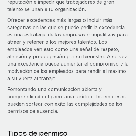
Explora el blog
reputación e impedir que trabajadores de gran
Proporciona dispositivos tecnológicos y contrólalos
talento se unan a tu organización.
en todo el mundo.
Ofrecer excedencias más largas o incluir más
BLOG
Apertura de entidades
categorías en las que se puede pedir la excedencia
Abre entidades conforme a la legalidad enseguida.
es una estrategia de las empresas competitivas para
Novedades de producto de Remote:
Integraciones con Gusto y Xero y Contractor
atraer y retener a los mejores talentos. Los
Movilidad y reubicación
Management Plus
empleados ven esto como una señal de respeto,
Reubica a los empleados con facilidad.
atención y preocupación por su bienestar. A su vez,
La misión de Remote sigue siendo ayudar a empresas de
una excedencia puede aumentar el compromiso y la
todos los tamaños a contratar, gestionar y...
Prestaciones
motivación de los empleados para rendir al máximo
Gestiona las prestaciones de los empleados sin
Más información
a su vuelta al trabajo.
complicaciones.
Fomentando una comunicación abierta y
comprendiendo el panorama jurídico, las empresas
Pento se convierte en un empleador equitativo
con Remote
pueden sortear con éxito las complejidades de los
permisos de ausencia.
Gestionar las nóminas internamente es complicado. Tardas
semanas en hacerlo manualmente y, al mes...
Tipos de permiso
Más información