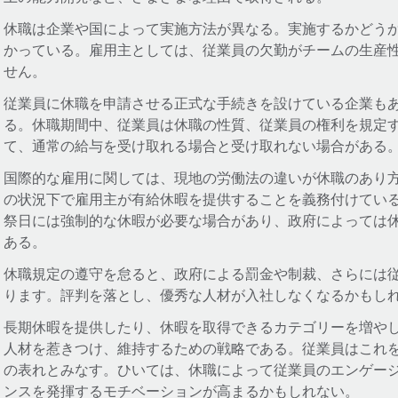
休職は企業や国によって実施方法が異なる。実施するかどう
かっている。雇用主としては、従業員の欠勤がチームの生産
せん。
従業員に休職を申請させる正式な手続きを設けている企業も
る。休職期間中、従業員は休職の性質、従業員の権利を規定
て、通常の給与を受け取れる場合と受け取れない場合がある
国際的な雇用に関しては、現地の労働法の違いが休職のあり
の状況下で雇用主が有給休暇を提供することを義務付けてい
祭日には強制的な休暇が必要な場合があり、政府によっては
ある。
休職規定の遵守を怠ると、政府による罰金や制裁、さらには
ります。評判を落とし、優秀な人材が入社しなくなるかもし
長期休暇を提供したり、休暇を取得できるカテゴリーを増や
人材を惹きつけ、維持するための戦略である。従業員はこれ
の表れとみなす。ひいては、休職によって従業員のエンゲー
ンスを発揮するモチベーションが高まるかもしれない。