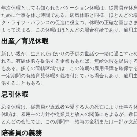
年次休暇としても知られるバケーション休暇は、従業員が休
ために仕事を休む時間である。病気休暇と同様、ほとんどの
ク・ライフ・バランスの促進に役立つ。休暇の正確な量はさ
よって決まる。この休暇はほとんどの場合有給であり、雇用
出産／育児休暇
新しい親が、生まれたばかりの子供の世話や一緒に過ごすた
れる。有給休暇を提供する企業もあれば、無給休暇を提供す
もある。多くの管轄区域では、この時期の雇用保障を確保す
一定期間の有給育児休暇を義務付けている場合もあり、雇用
供することもある。
忌引休暇
忌引休暇は、従業員が近親者や愛する人の死亡により仕事を
休暇は、雇用主の方針や従業員と故人の関係にもよるが、数日
とんどの会社では、この期間中、給与の全額または一部が支
陪審員の義務