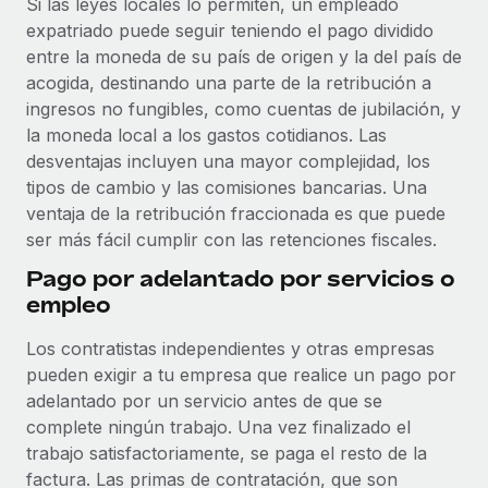
Explora el blog
Si las leyes locales lo permiten, un empleado
Proporciona dispositivos tecnológicos y contrólalos
expatriado puede seguir teniendo el pago dividido
en todo el mundo.
entre la moneda de su país de origen y la del país de
BLOG
acogida, destinando una parte de la retribución a
Apertura de entidades
ingresos no fungibles, como cuentas de jubilación, y
Abre entidades conforme a la legalidad enseguida.
Novedades de producto de Remote:
la moneda local a los gastos cotidianos. Las
Integraciones con Gusto y Xero y Contractor
desventajas incluyen una mayor complejidad, los
Movilidad y reubicación
Management Plus
tipos de cambio y las comisiones bancarias. Una
Reubica a los empleados con facilidad.
La misión de Remote sigue siendo ayudar a empresas de
ventaja de la retribución fraccionada es que puede
todos los tamaños a contratar, gestionar y...
ser más fácil cumplir con las retenciones fiscales.
Prestaciones
Gestiona las prestaciones de los empleados sin
Más información
Pago por adelantado por servicios o
complicaciones.
empleo
Los contratistas independientes y otras empresas
Pento se convierte en un empleador equitativo
con Remote
pueden exigir a tu empresa que realice un pago por
adelantado por un servicio antes de que se
Gestionar las nóminas internamente es complicado. Tardas
complete ningún trabajo. Una vez finalizado el
semanas en hacerlo manualmente y, al mes...
trabajo satisfactoriamente, se paga el resto de la
Más información
factura. Las primas de contratación, que son