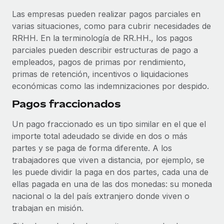
plataforma de forma flexible.
Sala de prensa
Las empresas pueden realizar pagos parciales en
Integraciones
varias situaciones, como para cubrir necesidades de
Asociarse
Optimiza los procesos con herramientas empresariales
Información sobre salarios y talento
RRHH. En la terminología de RR.HH., los pagos
Descubre oportunidades de colaborar con nosotros.
esenciales.
parciales pueden describir estructuras de pago a
Centro de información
Remote Build
Próximamente
empleados, pagos de primas por rendimiento,
Consultoría de integraciones y automatización con IA.
primas de retención, incentivos o liquidaciones
Obtén ayuda
SERVICIOS
económicas como las indemnizaciones por despido.
Pregunta a un experto
Consulta todos los recursos
Pagos fraccionados
CASOS PRÁCTICOS
Obtén ayuda de gente experta en RR. HH. globales
y cumplimiento normativo.
Un pago fraccionado es un tipo similar en el que el
BLOG
importe total adeudado se divide en dos o más
Comprobaciones de antecedentes
Nómina global
partes y se paga de forma diferente. A los
Simplifica los procesos de cribado de candidatos.
trabajadores que viven a distancia, por ejemplo, se
EOR y PEO
les puede dividir la paga en dos partes, cada una de
Cumplimiento normativo
ellas pagada en una de las dos monedas: su moneda
Contractor Management
Adelántate a los riesgos de cumplimiento
nacional o la del país extranjero donde viven o
normativo.
Impuestos
trabajan en misión.
Gestión de dispositivos