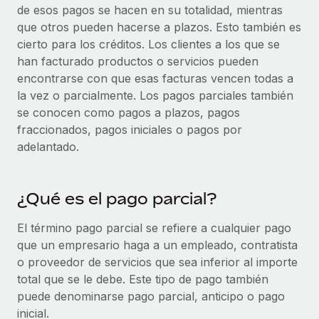
de esos pagos se hacen en su totalidad, mientras
Compáranos con otras empresas.
Iniciar sesión
Contractor Management
que otros pueden hacerse a plazos. Esto también es
Nederlands
Calculadora de pagos a autónomos
Integra y gestiona a autónomos globalmente.
cierto para los créditos. Los clientes a los que se
Descubre opciones de divisas y tiempos de pago para
ETAPAS DE CRECIMIENTO
han facturado productos o servicios pueden
Français
autónomos globales.
PEO
encontrarse con que esas facturas vencen todas a
Startups
Externaliza tareas laborales complejas.
la vez o parcialmente. Los pagos parciales también
Deutsch
Soluciones ágiles de RR. HH. globales y nóminas para
APRENDIZAJE CON REMOTE
se conocen como pagos a plazos, pagos
empresas en crecimiento.
fraccionados, pagos iniciales o pagos por
Español
Guías y recursos
INFRAESTRUCTURA
Mediana empresa
adelantado.
Conexión Remote
Casos prácticos
Amplía tu equipo con soluciones de RR. HH.
Italiano
Integra los RR. HH. en tus flujos de trabajo sin
personalizadas.
Glosario de RR. HH.
complicaciones.
¿Qué es el pago parcial?
Português (Portugal)
Empresa
Listas de verificación y plantillas
Plataforma
RR. HH. globales para grandes empresas.
El término pago parcial se refiere a cualquier pago
日本語
Funciones esenciales de RR. HH. integradas para tu
que un empresario haga a un empleado, contratista
Biblioteca de descripciones de puestos
equipo.
o proveedor de servicios que sea inferior al importe
한국어
ASOCIARSE
Webinarios
total que se le debe. Este tipo de pago también
Conectar
Nuevo
Socios tecnológicos estratégicos
puede denominarse pago parcial, anticipo o pago
中文（简体）
Conecta cualquier herramienta de IA con Remote
Eventos
Integra la gestión de los RR. HH. globales en tu
inicial.
mediante nuestro MCP.