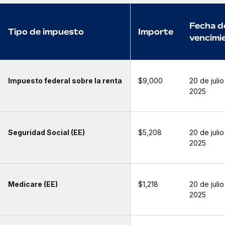
Fecha d
Tipo de impuesto
Importe
vencimi
Impuesto federal sobre la renta
$9,000
20 de juli
2025
Seguridad Social (EE)
$5,208
20 de juli
2025
Medicare (EE)
$1,218
20 de juli
2025