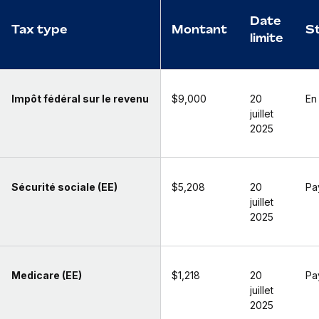
Date
Tax type
Montant
S
limite
Impôt fédéral sur le revenu
$9,000
20
En
juillet
2025
Sécurité sociale (EE)
$5,208
20
Pa
juillet
2025
Medicare (EE)
$1,218
20
Pa
juillet
2025