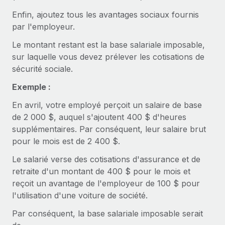
Événements
Intégrez les RH à l’international de manière flexible
Rationalisez vos processus avec des outils essentiels
Enfin, ajoutez tous les avantages sociaux fournis
Salle de presse
par l'employeur.
Devenir partenaire
Explorez avec nous vos opportunités de partenariat
SERVICES
Le montant restant est la base salariale imposable,
Données sur les salaires et les talents
sur laquelle vous devez prélever les cotisations de
Demandez aux experts
Remote Build
Bientôt disponible
Centre de ressources
sécurité sociale.
Recevez des conseils d’experts sur les RH à
Conseil en intégrations et automatisations assistées par
l’international et la conformité
l’IA
Obtenir de l’aide
Exemple :
En avril, votre employé perçoit un salaire de base
Contrôles d’antécédents
Voir toutes les ressources
de 2 000 $, auquel s'ajoutent 400 $ d'heures
Simplifiez vos processus de présélection des
ÉTUDES DE CAS
supplémentaires. Par conséquent, leur salaire brut
candidats
BLOG
pour le mois est de 2 400 $.
Comment Weaviate, l'as de l'IA, a développé
ses effectifs de 120 % avec Remote
Remote Watchtower
Paie multipays
Le salarié verse des cotisations d'assurance et de
Gardez un temps d’avance sur les risques en
Weaviate en bref Weaviate crée des infrastructures open
retraite d'un montant de 400 $ pour le mois et
matière de conformité
EOR et PEO
source et AI-first. Sa mission est...
reçoit un avantage de l'employeur de 100 $ pour
l'utilisation d'une voiture de société.
Gestion des appareils
Gestion des freelances
En savoir plus
Achetez et suivez vos équipements informatiques
Par conséquent, la base salariale imposable serait
Taxes
dans le monde entier