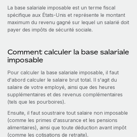
Comparer Remote
pays
La base salariale imposable est un terme fiscal
Connexion
Gestion des freelances
Nederlands
Examinez notre service par rapport aux autres
spécifique aux États-Unis et représente le montant
Intégrez et gérez vos freelances partout dans le monde
Calculateur de paiement des freelances
maximum du revenu gagné sur lequel un salarié doit
Français
Découvrez les devises disponibles et les vitesses de
payer des impôts de sécurité sociale.
PEO
CROISSANCE
paiement pour vos freelances internationaux
Sous-traitez les opérations complexes liées à l’emploi
Deutsch
Start-ups
Des solutions agiles et internationales pour les RH et la
Comment calculer la base salariale
APPRENDRE AVEC REMOTE
Español
paie des entreprises en pleine croissance
INFRASTRUCTURE
imposable
Recherche et guides
Intégration Remote
Entreprises intermédiaires
Italiano
Pour calculer la base salariale imposable, il faut
Intégrez vos RH aux flux de travail en toute simplicité
Études de cas
Développez vos équipes avec des solutions RH sur
d'abord calculer le salaire brut total. Il s'agit du
mesure
Português (Portugal)
salaire de votre employé, ainsi que des heures
Plateforme
Glossaire RH
supplémentaires et des revenus complémentaires
Des fonctions RH clés intégrées pour votre équipe
Entreprise
日本語
(tels que les pourboires).
Checklists et modèles
Les RH à l’international pour les grandes entreprises
Connecter
Nouveau
Ensuite, il faut soustraire tout salaire non imposable
Descriptions de postes
한국어
Connectez n'importe quel outil d’IA à Remote grâce à
(comme les primes d'assurance et les pensions
notre MCP
TRAVAILLONS ENSEMBLE
Webinaires
alimentaires), ainsi que toute déduction avant impôt
中文（简体）
Partenaires stratégiques de la tech
Intégrations
(comme les cotisations de retraite).