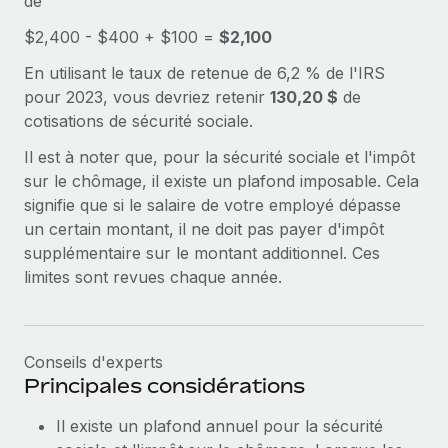
de
Intégration Remote x BambooHR : du local à
Explorer le blog
$2,400 - $400 + $100 =
Création d’entité
$2,100
l’international, le recrutement sans changer de
plateforme
Établissez des entités rapidement et en toute
En utilisant le taux de retenue de 6,2 % de l'IRS
conformité
Impact Les clients BambooHR peuvent désormais
BLOG
pour 2023, vous devriez retenir
130,20 $
de
embaucher et gérer les employés internationaux...
cotisations de sécurité sociale.
Mobilité et déménagement international
Mises à jour des produits de Remote :
En savoir plus
Organisez facilement le déménagement de vos
Il est à noter que, pour la sécurité sociale et l'impôt
Intégrations Gusto et Xero et Gestion des
employés
freelances Plus
sur le chômage, il existe un plafond imposable. Cela
signifie que si le salaire de votre employé dépasse
Remote a toujours pour mission d'aider les entreprises de
Avantages sociaux
un certain montant, il ne doit pas payer d'impôt
toute taille à embaucher, gérer et payer...
Gérez facilement les avantages sociaux
supplémentaire sur le montant additionnel. Ces
En savoir plus
limites sont revues chaque année.
Comment Phiture gère ses 55 employés
Conseils d'experts
répartis dans 19 pays grâce à Remote
Principales considérations
Phiture, un leader notable du conseil en matière de
croissance mobile internationale, encourage les...
Il existe un plafond annuel pour la sécurité