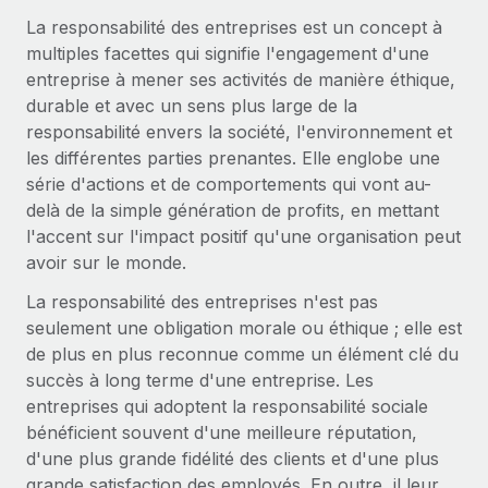
Comparer Remote
pays
La responsabilité des entreprises est un concept à
Connexion
Gestion des freelances
Nederlands
Examinez notre service par rapport aux autres
multiples facettes qui signifie l'engagement d'une
Intégrez et gérez vos freelances partout dans le monde
Calculateur de paiement des freelances
entreprise à mener ses activités de manière éthique,
Français
Découvrez les devises disponibles et les vitesses de
durable et avec un sens plus large de la
PEO
CROISSANCE
paiement pour vos freelances internationaux
responsabilité envers la société, l'environnement et
Sous-traitez les opérations complexes liées à l’emploi
Deutsch
Start-ups
les différentes parties prenantes. Elle englobe une
Des solutions agiles et internationales pour les RH et la
série d'actions et de comportements qui vont au-
APPRENDRE AVEC REMOTE
Español
paie des entreprises en pleine croissance
INFRASTRUCTURE
delà de la simple génération de profits, en mettant
Recherche et guides
l'accent sur l'impact positif qu'une organisation peut
Intégration Remote
Entreprises intermédiaires
Italiano
avoir sur le monde.
Intégrez vos RH aux flux de travail en toute simplicité
Études de cas
Développez vos équipes avec des solutions RH sur
mesure
La responsabilité des entreprises n'est pas
Português (Portugal)
Plateforme
Glossaire RH
seulement une obligation morale ou éthique ; elle est
Des fonctions RH clés intégrées pour votre équipe
Entreprise
de plus en plus reconnue comme un élément clé du
日本語
Checklists et modèles
Les RH à l’international pour les grandes entreprises
succès à long terme d'une entreprise. Les
Connecter
Nouveau
entreprises qui adoptent la responsabilité sociale
Descriptions de postes
한국어
Connectez n'importe quel outil d’IA à Remote grâce à
bénéficient souvent d'une meilleure réputation,
notre MCP
TRAVAILLONS ENSEMBLE
Webinaires
d'une plus grande fidélité des clients et d'une plus
中文（简体）
Partenaires stratégiques de la tech
Intégrations
grande satisfaction des employés. En outre, il leur