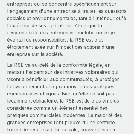
entreprises qui se concentre spécifiquement sur
Explorer le blog
l'engagement d'une entreprise à traiter les questions
Création d’entité
sociales et environnementales, tant à l'intérieur qu'à
Établissez des entités rapidement et en toute
l'extérieur de ses opérations. Alors que la
conformité
BLOG
responsabilité des entreprises englobe un large
Mobilité et déménagement international
éventail de responsabilités, la RSE est plus
Mises à jour des produits de Remote :
Organisez facilement le déménagement de vos
étroitement axée sur l'impact des actions d'une
Intégrations Gusto et Xero et Gestion des
employés
freelances Plus
entreprise sur la société.
Remote a toujours pour mission d'aider les entreprises de
La RSE va au-delà de la conformité légale, en
Avantages sociaux
toute taille à embaucher, gérer et payer...
mettant l'accent sur des initiatives volontaires qui
Gérez facilement les avantages sociaux
visent à bénéficier aux communautés, à protéger
En savoir plus
l'environnement et à promouvoir des pratiques
commerciales éthiques. Bien qu'elle ne soit pas
légalement obligatoire, la RSE est de plus en plus
Comment Phiture gère ses 55 employés
considérée comme un élément essentiel des
répartis dans 19 pays grâce à Remote
pratiques commerciales modernes. La majorité des
Phiture, un leader notable du conseil en matière de
grandes entreprises font preuve d'une certaine
croissance mobile internationale, encourage les...
forme de responsabilité sociale, souvent inscrite