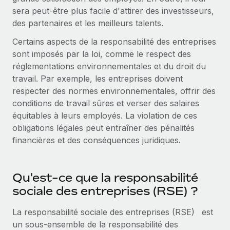
Événements
Intégrez les RH à l’international de manière flexible
Rationalisez vos processus avec des outils essentiels
sera peut-être plus facile d'attirer des investisseurs,
des partenaires et les meilleurs talents.
Salle de presse
Devenir partenaire
Explorez avec nous vos opportunités de partenariat
Certains aspects de la responsabilité des entreprises
SERVICES
Données sur les salaires et les talents
sont imposés par la loi, comme le respect des
Demandez aux experts
Remote Build
Bientôt disponible
réglementations environnementales et du droit du
Centre de ressources
Recevez des conseils d’experts sur les RH à
Conseil en intégrations et automatisations assistées par
travail. Par exemple, les entreprises doivent
l’international et la conformité
l’IA
Obtenir de l’aide
respecter des normes environnementales, offrir des
conditions de travail sûres et verser des salaires
Contrôles d’antécédents
Voir toutes les ressources
équitables à leurs employés. La violation de ces
Simplifiez vos processus de présélection des
ÉTUDES DE CAS
obligations légales peut entraîner des pénalités
candidats
financières et des conséquences juridiques.
BLOG
Remote Watchtower
Paie multipays
Gardez un temps d’avance sur les risques en
Qu'est-ce que la responsabilité
matière de conformité
EOR et PEO
sociale des entreprises (RSE) ?
Gestion des appareils
Gestion des freelances
La responsabilité sociale des entreprises (RSE)
est
Achetez et suivez vos équipements informatiques
Taxes
un sous-ensemble de la responsabilité des
dans le monde entier