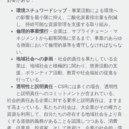
必要がある：
福利厚生
詳細を見る
環境スチュワードシップ
- 事業活動による環境へ
ブログ
従業員の福利厚生を簡単に管理
の影響を最小限に抑え、二酸化炭素排出量を削減
し、持続可能な資源管理を支援する取り組み。
Remoteの製品アップデート：GustoとXeroの統合お
倫理的事業慣行
- 企業は、サプライチェーン・マ
よびContractor Management Plus（契約社員管理
プラス）
ネジメントから顧客関係に至るまで、事業のあらゆ
る側面において倫理的基準を遵守しなければならな
Remoteの使命は、世界のどこにいても、あらゆる規模の企業が
い。
業務に最適な人材を採用し、管理し、給与を支給できるようにす
地域社会への参画
- 社会的責任を果たしている企
ることです。この数週間で、新しい統合、機能、改良点をリリー
業は、地域社会と積極的に関わり、慈善活動の支
スしました。...
援、ボランティア活動、教育や社会福祉の促進を
詳細を見る
行っている。
透明性と説明責任
- CSRには多くの場合、透明性
と説明責任へのコミットメントが含まれている。
給与詐欺：種類、事例、ビジネスを守る方法
社会的責任ある企業に対する要求と説明責任は、ますま
す高まっている。私たちの社会は、大企業がその権力と
給与, 賃金は詐欺の特に魅力的な標的です。多額の資金がシステ
資源を利用して、自分たちの存在する地域社会をより良
ム間で頻繁に移動しているためです。このため、自社のビジネス
くする道徳的義務があることを認識しつつある。消費
を保護することは極めて重要です。...
者、従業員、投資家、そして政府は、企業の社会的・環