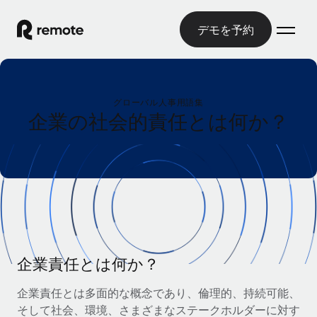
デモを予約
ホーム
グローバル人事用語集
製品
企業の社会的責任とは何か？
ソリューション
グローバル雇用
グローバル給与処理
リソース
各国の制度に対応
コンプライアンス対応の給与処理を手軽に
国別ガイド
価格
ツールと計算ツール
Employer of Record（EOR）
/国別のグローバル雇用支援を検索する
グローバル展開をコストをかけずに実現
誤分類リスク判定ツール
米国州エクスプローラー
国別に従業員の誤分類リスクを確認する
Contractor of Record
企業責任とは何か？
米国の各州において採用プロセスを簡素化する
日本語
世界中の契約社員と法令を遵守して契約
従業員コスト計算ツール
企業責任とは多面的な概念であり、倫理的、持続可能、
Remoteを他社と比較
各国の総従業員コストを計算する
契約社員管理
そして社会、環境、さまざまなステークホルダーに対す
English
他社と比較した、当社の強みを確認する