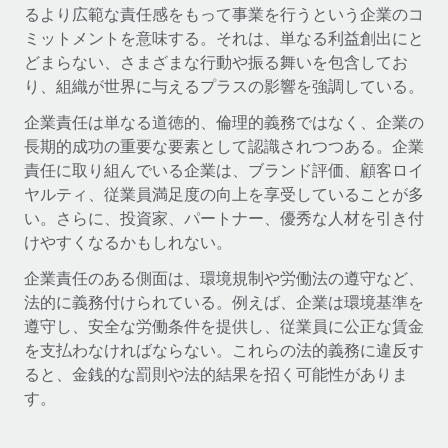
世界中の契約社員をオンボーディングし、管理
るより広範な責任感をもって事業を行うという企業のコ
契約社員の報酬計算ツール
ログイン
ミットメントを意味する。それは、単なる利益創出にと
Nederlands
グローバルな契約社員向けに、通貨オプションと支払スピー
PEO
成長の段階
どまらない、さまざまな行動や振る舞いを包含してお
ドを確認する
複雑な雇用関連業務を外部委託
り、組織が世界に与えるプラスの影響を強調している。
Français
スタートアップ
成長中の企業向けのアジャイルなグローバルHR・給与処理ソ
企業責任は単なる道徳的、倫理的義務ではなく、企業の
REMOTEで学習
Deutsch
リューション
インフラ
長期的成功の重要な要素として認識されつつある。企業
リサーチおよびガイド
責任に取り組んでいる企業は、ブランド評価、顧客ロイ
Remote統合
ミッドマーケット
Español
ヤルティ、従業員満足度の向上を享受していることが多
人事機能をワークフローにシームレスに統合する
活用事例
カスタマイズされた人事ソリューションでチームを拡大する
い。さらに、投資家、パートナー、優秀な人材を引き付
Italiano
プラットフォーム
けやすくなるかもしれない。
HR用語集
企業
チームのための人事の基本機能を内蔵
大企業向けのグローバルHR
企業責任のある側面は、環境規制や労働法の遵守など、
Português (Portugal)
チェックリストおよびテンプレート
法的に義務付けられている。例えば、企業は環境基準を
接続
新しい
遵守し、安全な労働条件を提供し、従業員に公正な賃金
職務内容ライブラリ
日本語
当社のMCPを使用して、あらゆるAIツールをRemoteに接続
パートナーに登録
を支払わなければならない。これらの法的義務に違反す
戦略的テクノロジーパートナー
ウェビナー
統合
ると、金銭的な罰則や法的結果を招く可能性がありま
한국어
グローバルな人事機能を柔軟に自社プラットフォームへ統合
基本的なビジネスツールを活用して業務プロセスを効率化す
す。
イベント
る
中文（简体）
パートナーとして登録
ニュースルーム