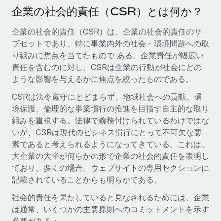
当社とのパートナーシップの可能性を検討する
企業の社会的責任（CSR）とは何か？
サービス
給与・人材情報
Remote Build
近日リリース予定
企業の社会的責任（CSR）は、企業の社会的責任のサ
専門家に相談
統合とAI自動化に関するコンサルティング
情報センター
ブセットであり、特に事業内外の社会・環境問題への取
グローバル人事・コンプライアンスの専門サポート
り組みに焦点を当てたもので ある。企業責任が幅広い
サポートを依頼する
責任を含むのに対し、CSRは企業の行動が社会にどの
バックグラウンドチェック
活用事例
ような影響を与えるかに焦点を絞ったものである。
候補者の選考プロセスをシンプルに
すべてのリソースを表示する
Reverse Tech、契約社員管理と給与処理でRemote
CSRは法令遵守にとどまらず、地域社会への貢献、環
と戦略的提携
Compliance Watchtower
境保護、倫理的な事業慣行の推進を目指す自主的な取り
コンプライアンスリスクを先回りして対応
ブログ
Reverse Techの概要 健康とウェルネスのスタートアップである
組みを重視する。法律で義務付けられているわけではな
Reverse...
グローバル給与処理
いが、CSRは現代のビジネス慣行にとって不可欠な要
デバイス管理
素であると考えられるようになってきている。これは、
ITデバイスを世界規模で提供・管理
詳細を見る
EORおよびPEO
大企業の大半が何らかの形で企業の社会的責任を表明し
ており、多くの場合、ウェブサイトの専用セクションに
法人設立
契約社員管理
記載されていることからも明らかである。
法令順守した法人をスピーディに設立
AIのパイオニアであるWeaviateは、Remoteを使
税務
い、どのようにしてワークフォースを120%に増やした
社会的責任を果たしていると見なされるためには、企業
移住・転勤
のか
は通常、いくつかの主要原則へのコミットメントを示す
ブログを読む
従業員の異動をスムーズに
Weaviateの概要...