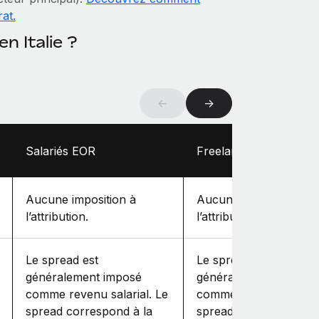
at.
 Italie ?
←
→
Salariés EOR
Freelances
Aucune imposition à
Aucune imposition à
l’attribution.
l’attribution.
Le spread est
Le spread est
généralement imposé
généralement imposé
comme revenu salarial. Le
comme revenu salarial
spread correspond à la
spread correspond à l