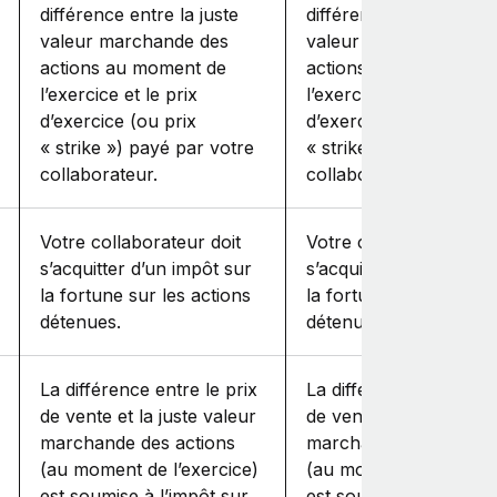
différence entre la juste
différence entre la just
valeur marchande des
valeur marchande des
actions au moment de
actions au moment de
l’exercice et le prix
l’exercice et le prix
d’exercice (ou prix
d’exercice (ou prix
« strike ») payé par votre
« strike ») payé par vo
collaborateur.
collaborateur.
Votre collaborateur doit
Votre collaborateur do
s’acquitter d’un impôt sur
s’acquitter d’un impôt 
la fortune sur les actions
la fortune sur les acti
détenues.
détenues.
La différence entre le prix
La différence entre le 
de vente et la juste valeur
de vente et la juste va
marchande des actions
marchande des action
(au moment de l’exercice)
(au moment de l’exerc
est soumise à l’impôt sur
est soumise à l’impôt 