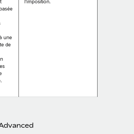
t
l’imposition.
 basée
s
’à une
nte de
on
es
e
.
y Advanced