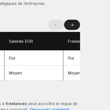
atégiques de l’entreprise.
←
→
Salariés EOR
Freelances
Oui
Oui
Moyen
Moyen
ns à
freelances
peut accroître le risque de
cteur principal).
Découvrez comment