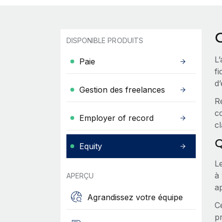
O
DISPONIBLE PRODUITS
L’
Paie
fi
d
Gestion des freelances
R
co
Employer of record
c
Q
Equity
Le
à 
APERÇU
ap
Agrandissez votre équipe
Ce
pr