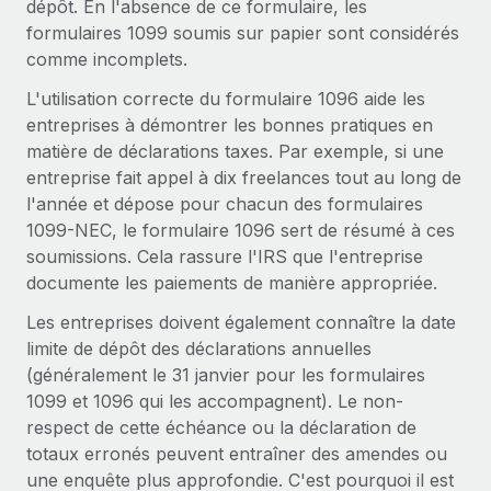
dépôt. En l'absence de ce formulaire, les
Création d’entité
Explorer le blog
formulaires 1099 soumis sur papier sont considérés
Établissez des entités rapidement et en toute
comme incomplets.
conformité
L'utilisation correcte du formulaire 1096 aide les
BLOG
Mobilité et déménagement international
entreprises à démontrer les bonnes pratiques en
Organisez facilement le déménagement de vos
matière de déclarations taxes. Par exemple, si une
Mises à jour des produits de Remote :
employés
Intégrations Gusto et Xero et Gestion des
entreprise fait appel à dix freelances tout au long de
freelances Plus
l'année et dépose pour chacun des formulaires
Avantages sociaux
1099-NEC, le formulaire 1096 sert de résumé à ces
Remote a toujours pour mission d'aider les entreprises de
Gérez facilement les avantages sociaux
soumissions. Cela rassure l'IRS que l'entreprise
toute taille à embaucher, gérer et payer...
documente les paiements de manière appropriée.
En savoir plus
Les entreprises doivent également connaître la date
limite de dépôt des déclarations annuelles
(généralement le 31 janvier pour les formulaires
Comment Phiture gère ses 55 employés
répartis dans 19 pays grâce à Remote
1099 et 1096 qui les accompagnent). Le non-
respect de cette échéance ou la déclaration de
Phiture, un leader notable du conseil en matière de
totaux erronés peuvent entraîner des amendes ou
croissance mobile internationale, encourage les...
une enquête plus approfondie. C'est pourquoi il est