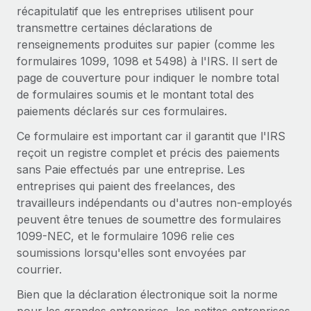
Gestion des freelances
récapitulatif que les entreprises utilisent pour
Comparer Remote
pays
Connexion
Intégrez et gérez vos freelances partout dans le monde
Nederlands
transmettre certaines déclarations de
Examinez notre service par rapport aux autres
renseignements produites sur papier (comme les
Calculateur de paiement des freelances
PEO
Français
formulaires 1099, 1098 et 5498) à l'IRS. Il sert de
Découvrez les devises disponibles et les vitesses de
Sous-traitez les opérations complexes liées à l’emploi
CROISSANCE
page de couverture pour indiquer le nombre total
paiement pour vos freelances internationaux
Deutsch
de formulaires soumis et le montant total des
Start-ups
paiements déclarés sur ces formulaires.
Des solutions agiles et internationales pour les RH et la
INFRASTRUCTURE
APPRENDRE AVEC REMOTE
Español
paie des entreprises en pleine croissance
Ce formulaire est important car il garantit que l'IRS
Intégration Remote
Recherche et guides
reçoit un registre complet et précis des paiements
Intégrez vos RH aux flux de travail en toute simplicité
Entreprises intermédiaires
Italiano
sans Paie effectués par une entreprise. Les
Études de cas
Développez vos équipes avec des solutions RH sur
Plateforme
entreprises qui paient des freelances, des
mesure
Português (Portugal)
Des fonctions RH clés intégrées pour votre équipe
travailleurs indépendants ou d'autres non-employés
Glossaire RH
peuvent être tenues de soumettre des formulaires
Entreprise
Connecter
Nouveau
日本語
Checklists et modèles
1099-NEC, et le formulaire 1096 relie ces
Les RH à l’international pour les grandes entreprises
Connectez n'importe quel outil d’IA à Remote grâce à
soumissions lorsqu'elles sont envoyées par
Descriptions de postes
한국어
notre MCP
courrier.
TRAVAILLONS ENSEMBLE
Webinaires
Intégrations
中文（简体）
Bien que la déclaration électronique soit la norme
Partenaires stratégiques de la tech
Rationalisez vos processus avec des outils essentiels