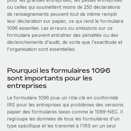
pour les grandes entreprises, les petites entreprises
Événements
Intégrez les RH à l’international de manière flexible
ou celles qui soumettent moins de 250 déclarations
de renseignements peuvent tout de même remplir
Salle de presse
Devenir partenaire
SERVICES
leur déclaration sur papier, ce qui rend le formulaire
Explorez avec nous vos opportunités de partenariat
Données sur les salaires et les talents
Demandez aux experts
1096 essentiel. Les erreurs ou omissions sur ce
Recevez des conseils d’experts sur les RH à
formulaire peuvent entraîner des pénalités ou des
Remote Build
Bientôt disponible
Centre de ressources
l’international et la conformité
déclenchements d'audit, de sorte que l'exactitude et
Conseil en intégrations et automatisations assistées par
l'organisation sont essentielles.
l’IA
Obtenir de l’aide
Contrôles d’antécédents
Simplifiez vos processus de présélection des
Voir toutes les ressources
candidats
ÉTUDES DE CAS
Pourquoi les formulaires 1096
sont importants pour les
Remote Watchtower
BLOG
entreprises
Gardez un temps d’avance sur les risques en
Paie multipays
matière de conformité
Le formulaire 1096 joue un rôle clé en conformité
EOR et PEO
IRS pour les entreprises qui problèmes des versions
Gestion des appareils
papier des formulaires taxes comme le 1099-NEC. Il
Gestion des freelances
Achetez et suivez vos équipements informatiques
regroupe les données de tous les formulaires d'un
dans le monde entier
type spécifique et les transmet à l'IRS en un seul
Taxes