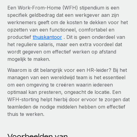
Zzp'ers internationaal onboarden en beheren
Betalingscalculator voor zzp'ers
Een Work-From-Home (WFH) stipendium is een
Inloggen
Nederlands
Ontdek valuta-opties en betaalsnelheden voor
specifiek geldbedrag dat een werkgever aan zijn
PEO
GROEIFASE
internationale zzp'ers
werknemers geeft om de kosten te dekken voor het
Ingewikkelde HR-taken eenvoudig uitbesteden
Français
Start-ups
opzetten van een functioneel, comfortabel en
Flexibele global HR en payroll solutions voor groeiende
productief
thuiskantoor
. Dit is geen onderdeel van
LEREN MET REMOTE
Deutsch
bedrijven
INFRASTRUCTUUR
het reguliere salaris, maar een extra voordeel dat
Onderzoek en gidsen
wordt gegeven om effectief werken op afstand
Remote Embedded
Mid-market
Español
mogelijk te maken.
HR naadloos in workflows integreren
Casestudy's
Teams uitbreiden met HR solutions op maat
Waarom is dit belangrijk voor een HR-leider? Bij het
Italiano
Platform
HR-woordenlijst
Enterprise
managen van een wereldwijd team is het essentieel
Ingebouwde essentiële HR-functies voor je team
Global HR voor grote bedrijven
om een omgeving te creëren waarin iedereen
Português (Portugal)
Checklists en templates
optimaal kan presteren, ongeacht de locatie. Een
Verbinden
Nieuw
WFH-storting helpt hierbij door ervoor te zorgen dat
Bibliotheek met functiebeschrijvingen
日本語
AI-tools koppelen aan Remote met onze MCP
WERK MET ONS SAMEN
teamleden de nodige middelen hebben om effectief
Strategische technologiepartners
Webinars
Integraties
thuis te werken.
한국어
Integreer global HR flexibel in je platform
Processen stroomlijnen met essentiële zakelijke tools
Evenementen
中文（简体）
Een partner worden
Voorbeelden van
Newsroom