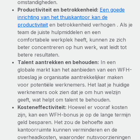
omstandigheden.
Secundaire arbeidsvoorwaarden
Productiviteit en betrokkenheid:
Een goede
BLOG
Eenvoudig secundaire arbeidsvoorwaarden
inrichting van het thuiskantoor kan de
beheren
productiviteit
en betrokkenheid verhogen . Als je
Productupdates van Remote: Gusto- en Xero-
team de juiste hulpmiddelen en een
integraties en Contractor Management Plus
comfortabele werkplek heeft, kunnen ze zich
Het blijft de missie van Remote om alle soorten bedrijven
beter concentreren op hun werk, wat leidt tot
te helpen bij het aannemen, beheren en...
betere resultaten.
Talent aantrekken en behouden:
In een
Meer informatie
globale markt kan het aanbieden van een WFH-
stoeslag je organisatie aantrekkelijker maken
voor potentiële werknemers. Het laat je huidige
Hoe Phiture 55 werknemers in 19 landen
werknemers ook zien dat je om hun welzijn
beheert met Remote
geeft, wat helpt om talent te behouden.
Phiture, een toonaangevende leider in de wereldwijde
Kosteneffectiviteit:
Hoewel er vooraf kosten
mobiele groeiadviessector, zet zich sinds 2016...
zijn, kan een WFH-bonus je op de lange termijn
geld besparen. Het zou de behoefte aan
Meer informatie
kantoorruimte kunnen verminderen en de
overheadkosten, waaronder nutsvoorzieningen