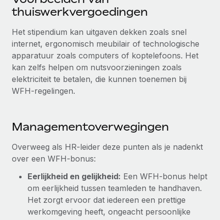
Ontdek hoe je met ons kunt samenwerken
DIENSTEN
thuiswerkvergoedingen
Inzicht in salaris en talent
Vraag een expert
Remote Build
Binnenkort beschikbaar
Het stipendium kan uitgaven dekken zoals snel
Krijg hulp van global HR- en juridische experts
Integraties en advies over AI-automatiseringen
Inzichtencentrum
internet, ergonomisch meubilair of technologische
apparatuur zoals computers of koptelefoons. Het
Achtergrondonderzoek
Support
kan zelfs helpen om nutsvoorzieningen zoals
Vereenvoudig het screeningsproces van
CASESTUDY'S
elektriciteit te betalen, die kunnen toenemen bij
kandidaten
Alle bronnen bekijken
WFH-regelingen.
Compliance Watchtower
Blijf compliance-risico's voor
BLOG
Managementoverwegingen
Global Payroll
Apparaatbeheer
Lever en track wereldwijd IT-middelen
Overweeg als HR-leider deze punten als je nadenkt
EOR en PEO
over een WFH-bonus:
Entiteiten oprichten
Contractor Management
Eerlijkheid en gelijkheid:
Een WFH-bonus helpt
Stel snel compliant entiteiten op
om eerlijkheid tussen teamleden te handhaven.
Belastingen
Het zorgt ervoor dat iedereen een prettige
Mobiliteit en overplaatsing
Naar de blog
werkomgeving heeft, ongeacht persoonlijke
Plaats werknemers moeiteloos over