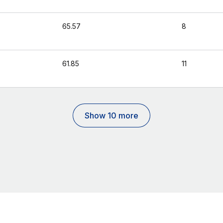
65.57
8
61.85
11
Show 10 more