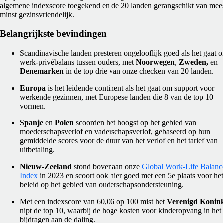
algemene indexscore toegekend en de 20 landen gerangschikt van mees
minst gezinsvriendelijk.
Belangrijkste bevindingen
Scandinavische landen presteren ongelooflijk goed als het gaat 
werk-privébalans tussen ouders, met
Noorwegen
,
Zweden,
en
Denemarken
in de top drie van onze checken van 20 landen.
Europa
is het leidende continent als het gaat om support voor
werkende gezinnen, met Europese landen die 8 van de top 10
vormen.
Spanje
en
Polen
scoorden het hoogst op het gebied van
moederschapsverlof en vaderschapsverlof, gebaseerd op hun
gemiddelde scores voor de duur van het verlof en het tarief van
uitbetaling.
Nieuw-Zeeland
stond bovenaan onze
Global Work-Life Balanc
Index
in 2023 en scoort ook hier goed met een 5e plaats voor het
beleid op het gebied van ouderschapsondersteuning.
Met een indexscore van 60,06 op 100 mist het
Verenigd Konink
nipt de top 10, waarbij de hoge kosten voor kinderopvang in het
bijdragen aan de daling.