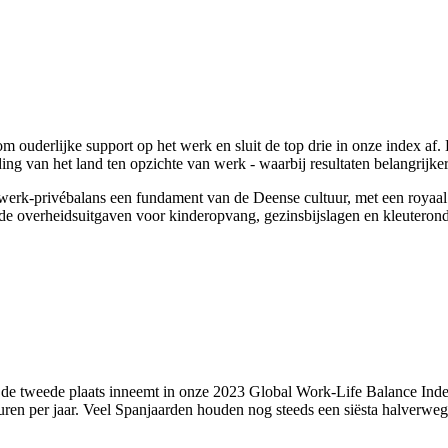
 om ouderlijke support op het werk en sluit de top drie in onze index 
ing van het land ten opzichte van werk - waarbij resultaten belangrijk
s werk-privébalans een fundament van de Deense cultuur, met een royaal 
 de overheidsuitgaven voor kinderopvang, gezinsbijslagen en kleuterond
nd de tweede plaats inneemt in onze 2023 Global Work-Life Balance Ind
uren per jaar. Veel Spanjaarden houden nog steeds een siësta halverweg