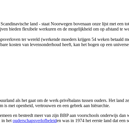
 dit Scandinavische land - staat Noorwegen bovenaan onze lijst met een
rijven bieden flexibele werkuren en de mogelijkheid om op afstand te w
psverloven ter wereld (werkende moeders krijgen 54 weken betaald moe
bare kosten van levensonderhoud heeft, kan het bogen op een universee
rland als het gaat om de werk-privébalans tussen ouders. Het land zet
m is met openheid, vertrouwen en een gebrek aan hiërarchie.
gemeen en besteedt meer van zijn BBP aan voorschools onderwijs dan w
 in het
ouderschapsverlofbeleid
en was in 1974 het eerste land dat een 