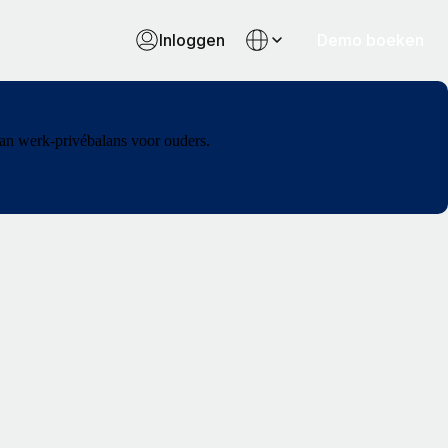
Inloggen
Demo boeken
aan werk-privébalans voor ouders.