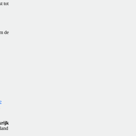
t tot
om de
e
rijk
 land