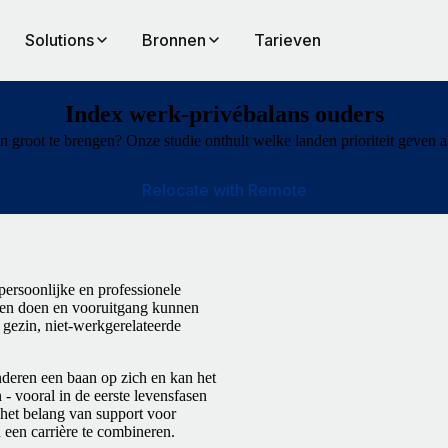
Solutions
Bronnen
Tarieven
Index werk-privébalans ouders
in groot te brengen? Onze studie onthult welke landen prioriteit geven 
Relocate with Remote
persoonlijke en professionele
nnen doen en vooruitgang kunnen
 gezin, niet-werkgerelateerde
nderen een baan op zich en kan het
- vooral in de eerste levensfasen
 het belang van support voor
 een carrière te combineren.