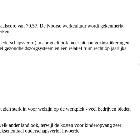
 totaalscore van 79,57. De Noorse werkcultuur wordt gekenmerkt
erken.
derschapsverlof), maar geeft ook meer uit aan gezinsuitkeringen
l gezondheidszorgsysteem en een relatief ruim recht op jaarlijks
 zich sterk in voor welzijn op de werkplek - veel bedrijven bieden
elk ander land ook, terwijl de kosten voor kinderopvang zeer
sekseneutraal ouderschapsverlof invoerde.