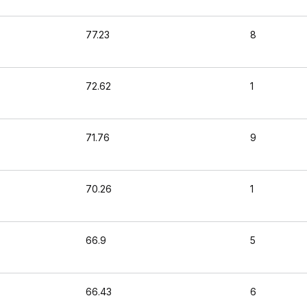
77.23
8
72.62
1
71.76
9
70.26
1
66.9
5
66.43
6