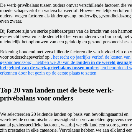
De werk-privébalans tussen ouders omvat verschillende factoren die ve
moederschapsverlof en vaderschapsverlof. Hoewel wettelijk verlof en 
ouders, wegen factoren als kinderopvang, onderwijs, gezondheidszorg
even zwaar.
Bij Remote zijn we sterke pleitbezorgers van de kracht van een harmo
evenwicht bewaren is de sleutel tot het verminderen van burn-out, het 
uiteindelijk het opbouwen van een gelukkig en gezond personeelsbesta
Rekening houdend met verschillende factoren die van invloed zijn op w
voor ouderschapsverlof op
, het recht op jaarlijks verlof, de kosten v
gezondheidszorg - hebben we 20 van de
landen in de wereld geanaly
het gebied van de werk-privébalans tussen ouders
, en beoordeeld 
erkennen door het gezin op de eerste plaats te zetten.
Top 20 van landen met de beste werk-
privébalans voor ouders
We selecteerden 20 leidende landen op basis van bevolkingsaantal en
wereldwijde economische aanwezigheid en verzamelden gegevens ove
aantal gezinsspecifieke factoren, waarbij we elk land een score gaven 
zijn prestaties in elke categorie. Vervolgens hebben we aan elk land ee