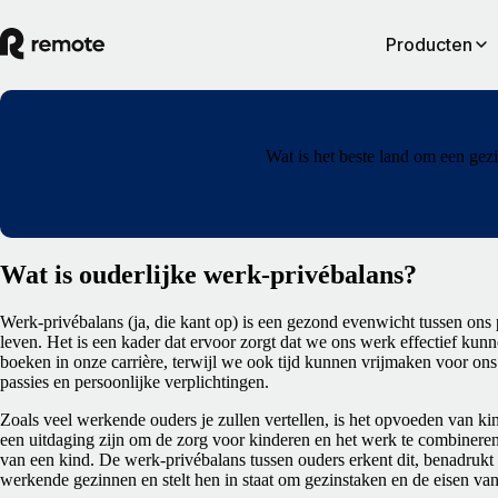
Producten
Wat is het beste land om een gez
Wat is ouderlijke werk-privébalans?
Werk-privébalans (ja, die kant op) is een gezond evenwicht tussen ons 
leven. Het is een kader dat ervoor zorgt dat we ons werk effectief ku
boeken in onze carrière, terwijl we ook tijd kunnen vrijmaken voor ons
passies en persoonlijke verplichtingen.
Zoals veel werkende ouders je zullen vertellen, is het opvoeden van ki
een uitdaging zijn om de zorg voor kinderen en het werk te combineren 
van een kind. De werk-privébalans tussen ouders erkent dit, benadrukt
werkende gezinnen en stelt hen in staat om gezinstaken en de eisen van