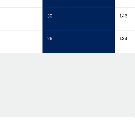
30
1.46
26
1.34