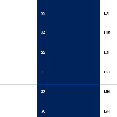
35
1.31
34
1.65
35
1.31
18
1.63
32
1.66
36
1.94