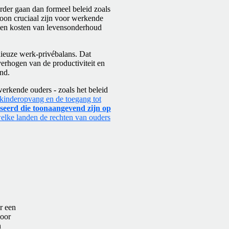
rder gaan dan formeel beleid zoals
loon cruciaal zijn voor werkende
 en kosten van levensonderhoud
nieuze werk-privébalans. Dat
verhogen van de productiviteit en
nd.
erkende ouders - zoals het beleid
an kinderopvang en de toegang tot
seerd die toonaangevend zijn op
welke landen de rechten van ouders
r een
voor
n