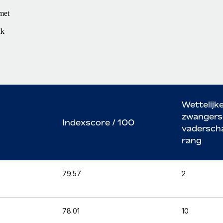
 met
ak
Wettelijk
zwangers
Indexscore / 100
vadersch
rang
79.57
2
78.01
10