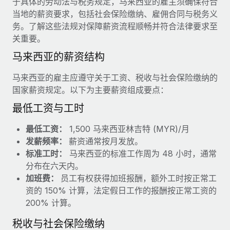
于具体的劳动法与税务规定，马来西亚的雇主须确保符合
服务
薪金与人才洞察
Remote Build
即将推出
当地的薪资要求，包括社会保险缴纳、雇佣合同与税务义
咨询专家
集成与人工智能自动化咨询
务。了解这些法规对保障薪资流程顺畅并符合法律要求至
洞察中心
获得全球人力资源与合规方面的专家帮助
关重要。
获得支持
马来西亚的薪资结构
背景调查
案例研究
简化候选人筛选流程
查看全部资源
马来西亚的雇主应遵守关于工资、税收与社会保险缴纳的
国家薪资规定。以下为主要薪资组成要点：
合规守望台
防范合规风险
最低工资与工时
博客
设备管理
最低工资：
1,500 马来西亚林吉特 (MYR)/月
Why owned entities are key to maintaining
EOR compliance
在全球范围内配置和跟踪 IT 设备
发薪频率：
薪资通常按月发放。
标准工时：
马来西亚的标准工作周为 48 小时，通常
As the global workforce continues to expand in response
实体设立
分布在六天内。
to the demands of today’s labor market, the...
快速建立合规实体
加班费：
员工有权获得加班报酬，额外工时按正常工
了解更多
资的 150% 计算，法定假日工作的报酬按正常工资的
人员调配与搬迁
200% 计算。
轻松搬迁员工
税收与社会保险缴纳
What a Workday global payroll implementation