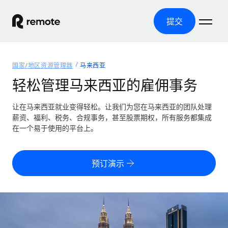
提交
首页
国家/地区资源管理器
马来西亚
产品
轻松管理马来西亚的雇佣事务
解决方案
全球招聘
让在马来西亚就业变得轻松。让我们为您在马来西亚的团队处理
薪资、福利、税务、合规事务，甚至股票期权，所有服务都集成
全球薪资管理
资源
在一个易于使用的平台上。
覆盖全球
轻松运行合规薪资
国家/地区资源管理器
定价
工具与计算器
第三方雇佣托管服务
按国家/地区查找全球雇佣支持
预订演示
零实体成本实现全球扩张
误分类风险计算工具
美国各州浏览器
按国家/地区检查员工误分类风险
第三方合同工托管服务
简化美国各州的招聘
中文（简体）
全球合规聘用合同工
员工成本计算器
Remote 无惧对比
计算任何国家的员工总成本
合同工管理
English
了解我们的竞争优势