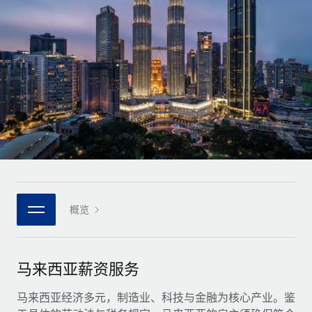
全球合同工入职与管理
合同工薪酬结算计算器
登录
Nederlands
探索全球合同工的结算货币选项与结算速度
PEO
成长阶段
外包复杂雇佣任务
Français
初创企业
通过 REMOTE 学习
为成长型企业量身打造的全球敏捷型人力资源与薪资解决方案
Deutsch
研究与指引
基础设施
中型市场
Remote Embedded
案例研究
通过定制化人力资源解决方案扩展团队
Español
将人力资源无缝融入工作流程
人力资源术语表
企业
Italiano
平台
面向大型企业的全球化人力资源服务
核对表和模板
团队的内置核心人力资源功能
Português (Portugal)
职位描述库
连接
概览
新的
与我们携手合作
日本語
使用我们的 MCP 将任何人工智能工具与 Remote 平台相连
战略技术合作伙伴
网络研讨会
集成
灵活地将全球人力资源嵌入您的平台
한국어
马来西亚薪资服务
活动
借助核心业务工具简化流程
成为合作伙伴
中文（简体）
新闻室
马来西亚经济多元，制造业、科技与金融为核心产业。鉴
与我们共探合作机遇