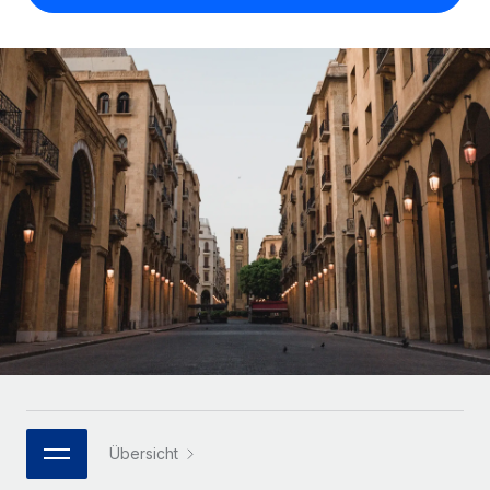
Globales Onboarding und Verwalten von
Gesamtbeschäftigungskosten
Anmelden
Freelancer:innen
Nederlands
WACHSTUMSPHASE
Honorarzahlungen berechnen
PEO
Français
Informationen zu möglichen Währungen und
Startups
Auslagern von komplexen HR-Aufgaben
Abwicklungsfristen für globale Freelancer:innen
Agile HR- und Payroll-Lösungen für wachsende
Deutsch
Unternehmen
INFRASTRUKTUR
LERNEN MIT REMOTE
Mittelstand
Español
Remote Embedded
Maßgeschneiderte HR-Lösungen, um Teams zu
Forschung und Leitfäden
Nahtlose Integration der HR in bestehende Abläufe
vergrößern
Italiano
Fallstudien
Plattform
Enterprise
Português (Portugal)
Integrierte HR-Kernfunktionen für dein Team
HR-Glossar
Globale HR für Konzerne und Großunternehmen
Verknüpfen
Neu
日本語
Checklisten und Vorlagen
Verknüpfung beliebiger KI-Tools mit Remote über unser
PARTNER WERDEN
Bibliothek für Stellenbeschreibungen
한국어
MCP
Strategische Technologiepartner
Webinare
Integrationen
Flexible Einbettung von Global-HR-Funktionen in deine
Übersicht
中文（简体）
Plattform
Prozessoptimierung mit unverzichtbaren Business-