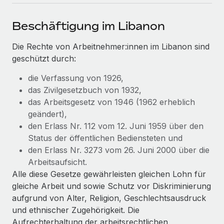
Events
Tools
Partner werden
Beschäftigung im Libanon
Newsroom
Entdecke die Möglichkeiten einer Partnerschaft
DIENSTLEISTUNGEN
Informationen zu Gehältern und Qualifikationen
Die Rechte von Arbeitnehmer:innen im Libanon sind
Remote Build
Demnächst verfügbar
geschützt durch:
Frag unsere Expert:innen
Beratung zu Integrationen und KI-Automatisierung
Insights Center
Hilfe von Expert:innen für globale HR & Compliance
die Verfassung von 1926,
Hol dir Unterstützung
das Zivilgesetzbuch von 1932,
Background-Checks
FALLSTUDIEN
das Arbeitsgesetz von 1946 (1962 erheblich
Einfacheres Bewerber:innen-Screening
Alle Ressourcen anzeigen
geändert),
So hat der KI-Vorreiter Weaviate sein Team mit
den Erlass Nr. 112 vom 12. Juni 1959 über den
Remote um 120 % vergrößert
Compliance Watchtower
Status der öffentlichen Bediensteten und
Lückenlose Compliance
BLOG
Weaviate auf einen Blick Weaviate entwickelt KI-basierte
den Erlass Nr. 3273 vom 26. Juni 2000 über die
Open-Source-Infrastrukturen. Das...
Globale Payroll
Geräteverwaltung
Arbeitsaufsicht.
Globale Bereitstellung und Verfolgung von IT-
Alle diese Gesetze gewährleisten gleichen Lohn für
Mehr erfahren
EOR und PEO
Geräten
gleiche Arbeit und sowie Schutz vor Diskriminierung
Contractor Management
aufgrund von Alter, Religion, Geschlechtsausdruck
Gründung von Niederlassungen
Revolution des Enterprise Contractor
und ethnischer Zugehörigkeit. Die
Steuern
Schnelle, rechtssichere Gründung von
Managements – die Erfolgsgeschichte einer
Aufrechterhaltung der arbeitsrechtlichen