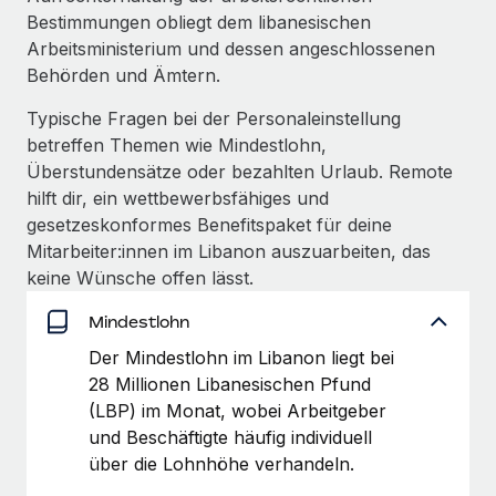
globalen Content-Agentur mit Remote
Niederlassungen
Bestimmungen obliegt dem libanesischen
Den Blog erkunden
Auf einen Blick Erfahre mehr über die unglaubliche
Arbeitsministerium und dessen angeschlossenen
Mobilität und Relocation
Transformation einer weltweit erfolgreichen...
Behörden und Ämtern.
Mühelose Relocation von Mitarbeiter:innen
BLOG
Mehr erfahren
Typische Fragen bei der Personaleinstellung
Benefits
betreffen Themen wie Mindestlohn,
Neues zu Remote-Produkten: Integration mit
Mühelose Verwaltung von Benefits
Überstundensätze oder bezahlten Urlaub. Remote
Gusto und Zero und Contractor Management
Plus
hilft dir, ein wettbewerbsfähiges und
gesetzeskonformes Benefitspaket für deine
Auch im neuen Jahr wollen wir bei Remote Unternehmen
Mitarbeiter:innen im Libanon auszuarbeiten, das
aller Größen dabei unterstützen, die beste...
keine Wünsche offen lässt.
Mehr erfahren
Mindestlohn
Der Mindestlohn im Libanon liegt bei
Wie Phiture 55 Mitarbeiter:innen in 19 Ländern
28 Millionen Libanesischen Pfund
mit Remote verwaltet
(LBP) im Monat, wobei Arbeitgeber
und Beschäftigte häufig individuell
Phiture ist der unumstrittene Marktführer im Bereich der
über die Lohnhöhe verhandeln.
Wachstumsberatung für mobile Apps. Das...