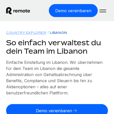
Demo vereinbaren
Startseite
COUNTRY EXPLORER
LIBANON
Produkte
So einfach verwaltest du
dein Team im Libanon
Lösungen
WELTWEITE BESCHÄFTIGUNG
Globale Payroll
Einfache Einstellung im Libanon. Wir übernehmen
Ressourcen
WELTWEITE ABDECKUNG
Einfache, rechtssicher Payroll
für dein Team im Libanon die gesamte
Country Explorer
Administration von Gehaltsabrechnung über
Preise
TOOLS UND RECHNER
Employer of Record
Länderspezifische Unterstützung bei der Einstellung
Benefits, Compliance und Steuern bis hin zu
Weltweites Wachstum ohne Kosten für Niederlassungen
Scheinselbstständigkeitsrisiko berechnen
Aktienoptionen – alles auf einer
Explorer für US-Bundesstaaten
Länderspezifische Einschätzung des
benutzerfreundlichen Plattform.
Contractor of Record
Einfache Einstellung in allen US-Bundesstaaten
Scheinselbstständigkeitsrisikos
English (United States)
Rechtssichere, weltweite Arbeit mit Freelancer:innen
Remote im Vergleich
Personalkostenrechner
Contractor Management
Demo vereinbaren
English
Vergleiche mit unseren Mitbewerbern
Länderspezifische Berechnung der