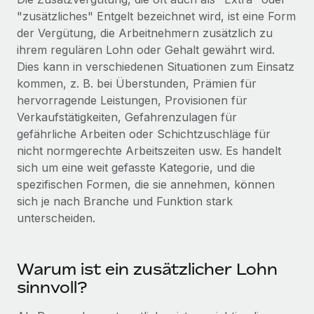
Globales Onboarding und Verwalten von
"zusätzliches" Entgelt bezeichnet wird, ist eine Form
Gesamtbeschäftigungskosten
Anmelden
Freelancer:innen
Nederlands
der Vergütung, die Arbeitnehmern zusätzlich zu
WACHSTUMSPHASE
Honorarzahlungen berechnen
ihrem regulären Lohn oder Gehalt gewährt wird.
PEO
Français
Informationen zu möglichen Währungen und
Startups
Dies kann in verschiedenen Situationen zum Einsatz
Auslagern von komplexen HR-Aufgaben
Abwicklungsfristen für globale Freelancer:innen
Agile HR- und Payroll-Lösungen für wachsende
kommen, z. B. bei Überstunden, Prämien für
Deutsch
Unternehmen
hervorragende Leistungen, Provisionen für
INFRASTRUKTUR
Verkaufstätigkeiten, Gefahrenzulagen für
LERNEN MIT REMOTE
Mittelstand
Español
gefährliche Arbeiten oder Schichtzuschläge für
Remote Embedded
Maßgeschneiderte HR-Lösungen, um Teams zu
Forschung und Leitfäden
nicht normgerechte Arbeitszeiten usw. Es handelt
Nahtlose Integration der HR in bestehende Abläufe
vergrößern
Italiano
sich um eine weit gefasste Kategorie, und die
Fallstudien
Plattform
spezifischen Formen, die sie annehmen, können
Enterprise
Português (Portugal)
Integrierte HR-Kernfunktionen für dein Team
sich je nach Branche und Funktion stark
HR-Glossar
Globale HR für Konzerne und Großunternehmen
unterscheiden.
Verknüpfen
Neu
日本語
Checklisten und Vorlagen
Verknüpfung beliebiger KI-Tools mit Remote über unser
PARTNER WERDEN
Bibliothek für Stellenbeschreibungen
한국어
MCP
Warum ist ein zusätzlicher Lohn
Strategische Technologiepartner
sinnvoll?
Webinare
Integrationen
Flexible Einbettung von Global-HR-Funktionen in deine
中文（简体）
Plattform
Prozessoptimierung mit unverzichtbaren Business-