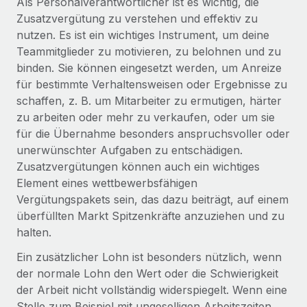
Als Personalverantwortlicher ist es wichtig, die
Events
Tools
Zusatzvergütung zu verstehen und effektiv zu
Partner werden
Newsroom
nutzen. Es ist ein wichtiges Instrument, um deine
Entdecke die Möglichkeiten einer Partnerschaft
Teammitglieder zu motivieren, zu belohnen und zu
DIENSTLEISTUNGEN
Informationen zu Gehältern und Qualifikationen
Remote Build
Demnächst verfügbar
binden. Sie können eingesetzt werden, um Anreize
Frag unsere Expert:innen
Beratung zu Integrationen und KI-Automatisierung
für bestimmte Verhaltensweisen oder Ergebnisse zu
Insights Center
Hilfe von Expert:innen für globale HR & Compliance
schaffen, z. B. um Mitarbeiter zu ermutigen, härter
zu arbeiten oder mehr zu verkaufen, oder um sie
Hol dir Unterstützung
Background-Checks
FALLSTUDIEN
für die Übernahme besonders anspruchsvoller oder
Einfacheres Bewerber:innen-Screening
Alle Ressourcen anzeigen
unerwünschter Aufgaben zu entschädigen.
So hat der KI-Vorreiter Weaviate sein Team mit
Zusatzvergütungen können auch ein wichtiges
Remote um 120 % vergrößert
Compliance Watchtower
Element eines wettbewerbsfähigen
Lückenlose Compliance
BLOG
Weaviate auf einen Blick Weaviate entwickelt KI-basierte
Vergütungspakets sein, das dazu beiträgt, auf einem
Open-Source-Infrastrukturen. Das...
Globale Payroll
überfüllten Markt Spitzenkräfte anzuziehen und zu
Geräteverwaltung
halten.
Globale Bereitstellung und Verfolgung von IT-
Mehr erfahren
EOR und PEO
Geräten
Ein zusätzlicher Lohn ist besonders nützlich, wenn
Contractor Management
der normale Lohn den Wert oder die Schwierigkeit
Gründung von Niederlassungen
Strategische Partnerschaft zwischen
der Arbeit nicht vollständig widerspiegelt. Wenn eine
Steuern
Schnelle, rechtssichere Gründung von
Reverse Tech und Remote für Contractor
Stelle zum Beispiel mit ungeselligen Arbeitszeiten