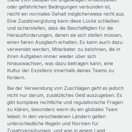
Management und Payroll
Niederlassungen
oder gefährlichen Bedingungen verbunden ist,
Den Blog erkunden
Reverse Tech auf einen Blick Das Gesundheits- und
reicht ein normales Gehalt möglicherweise nicht aus.
Mobilität und Relocation
Wellness-Startup Reverse Tech hat das globale...
Eine Zusatzvergütung kann diese Lücke schließen
Mühelose Relocation von Mitarbeiter:innen
und sicherstellen, dass die Beschäftigten für die
BLOG
Mehr erfahren
Herausforderungen, denen sie sich stellen müssen,
Benefits
Neues zu Remote-Produkten: Integration mit
einen fairen Ausgleich erhalten. Es kann auch dazu
Mühelose Verwaltung von Benefits
Gusto und Zero und Contractor Management
verwendet werden, Mitarbeiter zu belohnen, die in
Plus
ihren Aufgaben immer wieder über sich
Auch im neuen Jahr wollen wir bei Remote Unternehmen
hinauswachsen, was dazu beitragen kann, eine
aller Größen dabei unterstützen, die beste...
Kultur der Exzellenz innerhalb deines Teams zu
fördern.
Mehr erfahren
Bei der Verwendung von Zuschlägen geht es jedoch
nicht nur darum, zusätzliches Geld auszugeben. Es
Wie Phiture 55 Mitarbeiter:innen in 19 Ländern
gibt komplexe rechtliche und regulatorische Fragen
mit Remote verwaltet
zu klären, besonders wenn du ein globales Team
leitest. In den verschiedenen Ländern gelten
Phiture ist der unumstrittene Marktführer im Bereich der
unterschiedliche Regeln und Normen für
Wachstumsberatung für mobile Apps. Das...
Zusatzvergütungen, und was in einem Land