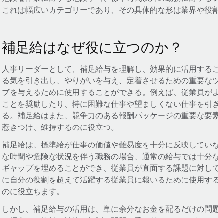
これは幅広いカテゴリーであり、その具体的な形は業界や役
補足給はなぜ役に立つのか？
人事リーダーとして、補足給与を理解し、効果的に活用する
る気を引き出し、やりがいを与え、定着させるための重要な
ブを与えるために使用することができる。例えば、従業員が
ことを奨励したり、特に困難な仕事や望ましくない仕事を引
る。補足給はまた、競争力のある報酬パッケージの重要な要
惹きつけ、維持するのに役立つ。
補足給は、標準給が仕事の価値や難易度を十分に反映してい
な時間や危険な状況を伴う職務の場合、通常の給与では十分
ギャップを埋めることができ、従業員が直面する課題に対し
に自分の役割を超えて活躍する従業員に報いるために使用す
のに役立ちます。
しかし、補足給与の活用は、単に余分なお金を配るだけの問