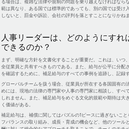
る場合は、複雑な法律や規制の問題を乗り越えなければなら
範は異なり、ある国では標準的であっても、別の国では受け
しないと、罰金や訴訟、会社の評判を落とすことになりかね
人事リーダーは、どのようにすれ
できるのか？
まず、明確な方針を文書化することが重要だ。これは、いつ
全従業員と共有すべきものである。また、給与が公平に分配
を確認するために、補足給与のすべての事例を追跡し、記録
グローバルチームを扱う場合、従業員が所在する各国固有の
めには、現地の法律の専門家や人事の専門家に相談し、すべ
しれません。また、補足給与をめぐる文化的規範や期待は大
く価値がある。
補足給与は、補償に関してはパズルの1ピースに過ぎないこと
フバランスの取り組み、成長・育成の機会など、他のツール
酬に対して総合的なアプローチを取ることで、チームのモチ