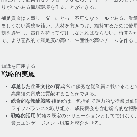
りがいのある職場環境を作ることができる。
補足賃金は人事リーダーにとって不可欠なツールである。業
ましくない業務を補い、人材を惹きつけ、維持するために使
制を遵守し、責任を持って使用しなければならない。時間を
で、より意欲的で満足度の高い、生産性の高いチームを作る
知識を応用する
戦略的実施
卓越した企業文化の育成
常に優秀な従業員に報いること
高業績の育成に貢献することができる。
総合的な報酬戦略
補足給は、包括的で魅力的な従業員価
ライフバランスの取り組み、成長機会を含む総合的な報
戦略的活用
補給を既定のソリューションとしてではなく
業員エンゲージメント戦略と整合させる。