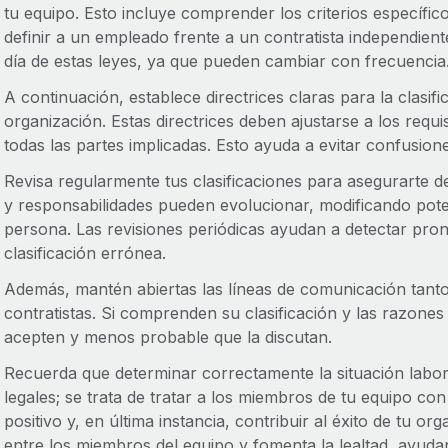
tu equipo. Esto incluye comprender los criterios específico
definir a un empleado frente a un contratista independient
día de estas leyes, ya que pueden cambiar con frecuencia
A continuación, establece directrices claras para la clasif
organización. Estas directrices deben ajustarse a los requ
todas las partes implicadas. Esto ayuda a evitar confusione
Revisa regularmente tus clasificaciones para asegurarte d
y responsabilidades pueden evolucionar, modificando pote
persona. Las revisiones periódicas ayudan a detectar pron
clasificación errónea.
Además, mantén abiertas las líneas de comunicación tan
contratistas. Si comprenden su clasificación y las razone
acepten y menos probable que la discutan.
Recuerda que determinar correctamente la situación labor
legales; se trata de tratar a los miembros de tu equipo con
positivo y, en última instancia, contribuir al éxito de tu o
entre los miembros del equipo y fomenta la lealtad, ayuda