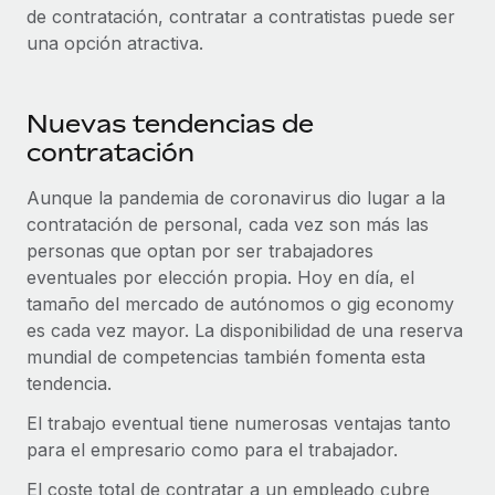
Explora el blog
de contratación, contratar a contratistas puede ser
Proporciona dispositivos tecnológicos y contrólalos
una opción atractiva.
en todo el mundo.
BLOG
Apertura de entidades
Nuevas tendencias de
Abre entidades conforme a la legalidad enseguida.
Novedades de producto de Remote:
contratación
Integraciones con Gusto y Xero y Contractor
Movilidad y reubicación
Management Plus
Reubica a los empleados con facilidad.
Aunque la pandemia de coronavirus dio lugar a la
La misión de Remote sigue siendo ayudar a empresas de
contratación de personal, cada vez son más las
todos los tamaños a contratar, gestionar y...
Prestaciones
personas que optan por ser trabajadores
Gestiona las prestaciones de los empleados sin
Más información
eventuales por elección propia. Hoy en día, el
complicaciones.
tamaño del mercado de autónomos o gig economy
es cada vez mayor. La disponibilidad de una reserva
Pento se convierte en un empleador equitativo
mundial de competencias también fomenta esta
con Remote
tendencia.
Gestionar las nóminas internamente es complicado. Tardas
El trabajo eventual tiene numerosas ventajas tanto
semanas en hacerlo manualmente y, al mes...
para el empresario como para el trabajador.
Más información
El coste total de contratar a un empleado cubre