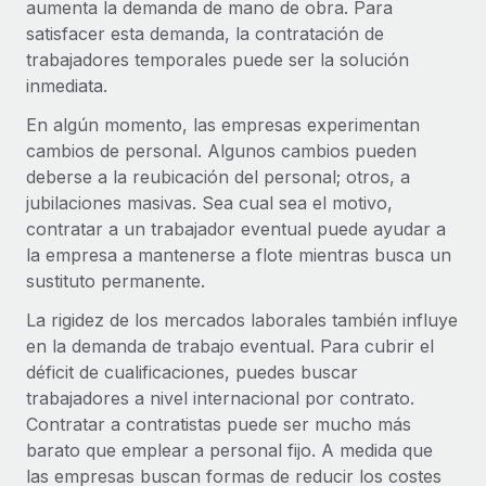
aumenta la demanda de mano de obra. Para
plataforma de forma flexible.
Sala de prensa
satisfacer esta demanda, la contratación de
Integraciones
trabajadores temporales puede ser la solución
Asociarse
Optimiza los procesos con herramientas empresariales
Información sobre salarios y talento
inmediata.
Descubre oportunidades de colaborar con nosotros.
esenciales.
Centro de información
En algún momento, las empresas experimentan
Remote Build
Próximamente
cambios de personal. Algunos cambios pueden
Consultoría de integraciones y automatización con IA.
Obtén ayuda
SERVICIOS
deberse a la reubicación del personal; otros, a
jubilaciones masivas. Sea cual sea el motivo,
Pregunta a un experto
Consulta todos los recursos
contratar a un trabajador eventual puede ayudar a
CASOS PRÁCTICOS
Obtén ayuda de gente experta en RR. HH. globales
la empresa a mantenerse a flote mientras busca un
y cumplimiento normativo.
BLOG
sustituto permanente.
Comprobaciones de antecedentes
Nómina global
La rigidez de los mercados laborales también influye
Simplifica los procesos de cribado de candidatos.
en la demanda de trabajo eventual. Para cubrir el
EOR y PEO
déficit de cualificaciones, puedes buscar
Cumplimiento normativo
trabajadores a nivel internacional por contrato.
Contractor Management
Adelántate a los riesgos de cumplimiento
Contratar a contratistas puede ser mucho más
normativo.
Impuestos
barato que emplear a personal fijo. A medida que
las empresas buscan formas de reducir los costes
Gestión de dispositivos