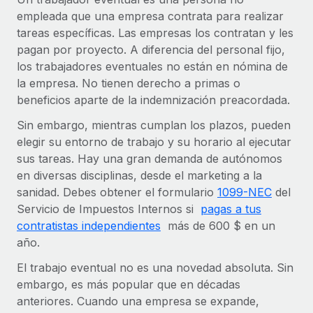
Compáranos con otras empresas.
empleada que una empresa contrata para realizar
Iniciar sesión
Contractor Management
Nederlands
Calculadora de pagos a autónomos
tareas específicas. Las empresas los contratan y les
Integra y gestiona a autónomos globalmente.
Descubre opciones de divisas y tiempos de pago para
pagan por proyecto. A diferencia del personal fijo,
ETAPAS DE CRECIMIENTO
Français
autónomos globales.
los trabajadores eventuales no están en nómina de
PEO
Startups
la empresa. No tienen derecho a primas o
Externaliza tareas laborales complejas.
Deutsch
Soluciones ágiles de RR. HH. globales y nóminas para
beneficios aparte de la indemnización preacordada.
APRENDIZAJE CON REMOTE
empresas en crecimiento.
Sin embargo, mientras cumplan los plazos, pueden
Español
Guías y recursos
INFRAESTRUCTURA
elegir su entorno de trabajo y su horario al ejecutar
Mediana empresa
Conexión Remote
sus tareas. Hay una gran demanda de autónomos
Casos prácticos
Amplía tu equipo con soluciones de RR. HH.
Italiano
Integra los RR. HH. en tus flujos de trabajo sin
en diversas disciplinas, desde el marketing a la
personalizadas.
Glosario de RR. HH.
complicaciones.
sanidad. Debes obtener el formulario
1099-NEC
del
Português (Portugal)
Empresa
Servicio de Impuestos Internos si
pagas a tus
Listas de verificación y plantillas
Plataforma
RR. HH. globales para grandes empresas.
contratistas independientes
más de 600 $ en un
日本語
Funciones esenciales de RR. HH. integradas para tu
año.
Biblioteca de descripciones de puestos
equipo.
한국어
ASOCIARSE
El trabajo eventual no es una novedad absoluta. Sin
Webinarios
Conectar
Nuevo
embargo, es más popular que en décadas
Socios tecnológicos estratégicos
中文（简体）
Conecta cualquier herramienta de IA con Remote
anteriores. Cuando una empresa se expande,
Eventos
Integra la gestión de los RR. HH. globales en tu
mediante nuestro MCP.