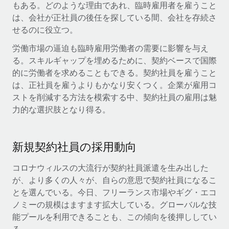
当社とのパートナーシップの可能性を検討する
もある。どのような理由であれ、臨時雇用者を雇うこと
は、会社が正社員の後任を探している間、会社を存続さ
サービス
給与・人材情報
Remote Build
近日リリース予定
せるのに役立つ。
専門家に相談
統合とAI自動化に関するコンサルティング
情報センター
労働市場の逼迫も臨時雇用労働者の需要に影響を与え
グローバル人事・コンプライアンスの専門サポート
る。スキルギャップを埋めるために、契約ベースで国際
サポートを依頼する
バックグラウンドチェック
活用事例
的に労働者を求めることもできる。契約社員を雇うこと
候補者の選考プロセスをシンプルに
すべてのリソースを表示する
は、正社員を雇うよりもかなり安くつく。企業が雇用コ
ストを削減する方法を模索する中、契約社員の雇用は魅
Compliance Watchtower
力的な選択肢となり得る。
コンプライアンスリスクを先回りして対応
ブログ
グローバル給与処理
デバイス管理
新規契約社員の採用動向
ITデバイスを世界規模で提供・管理
EORおよびPEO
コロナウィルスの大流行が契約社員派遣を生み出した
法人設立
契約社員管理
が、より多くの人々が、自らの意思で契約社員になるこ
法令順守した法人をスピーディに設立
とを選んでいる。今日、フリーランス市場やギグ・エコ
税務
ノミーの規模はますます拡大している。グローバルな技
移住・転勤
能プールを利用できることも、この傾向を後押ししてい
ブログを読む
従業員の異動をスムーズに