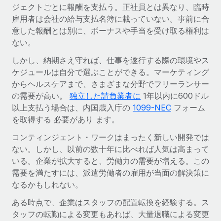
世界中の契約社員をオンボーディングし、管理
ジェクトごとに報酬を支払う。正社員とは異なり、臨時
契約社員の報酬計算ツール
ログイン
雇用者は会社の給与支払名簿に載っていない。事前に合
Nederlands
グローバルな契約社員向けに、通貨オプションと支払スピー
PEO
成長の段階
意した報酬とは別に、ボーナスや手当を受け取る権利は
ドを確認する
複雑な雇用関連業務を外部委託
ない。
Français
スタートアップ
成長中の企業向けのアジャイルなグローバルHR・給与処理ソ
しかし、納期さえ守れば、仕事を遂行する際の環境やス
REMOTEで学習
Deutsch
リューション
インフラ
ケジュールは自分で選ぶことができる。マーケティング
リサーチおよびガイド
からヘルスケアまで、さまざまな分野でフリーランサー
Remote統合
ミッドマーケット
Español
の需要が高い。
独立した請負業者に
1年以内に600ドル
人事機能をワークフローにシームレスに統合する
活用事例
カスタマイズされた人事ソリューションでチームを拡大する
以上支払う場合は、内国歳入庁の
1099-NEC
フォーム
Italiano
プラットフォーム
を取得する 必要があり ます。
HR用語集
企業
チームのための人事の基本機能を内蔵
大企業向けのグローバルHR
コンティンジェント・ワークはまったく新しい開発では
Português (Portugal)
チェックリストおよびテンプレート
ない。しかし、以前の数十年に比べれば人気は高まって
接続
新しい
いる。企業が拡大すると、労働力の需要が増える。この
職務内容ライブラリ
日本語
当社のMCPを使用して、あらゆるAIツールをRemoteに接続
パートナーに登録
需要を満たすには、派遣労働者の雇用が当面の解決策に
戦略的テクノロジーパートナー
ウェビナー
統合
なるかもしれない。
한국어
グローバルな人事機能を柔軟に自社プラットフォームへ統合
基本的なビジネスツールを活用して業務プロセスを効率化す
イベント
ある時点で、企業はスタッフの配置転換を経験する。ス
る
中文（简体）
パートナーとして登録
タッフの転勤による変更もあれば、大量退職による変更
ニュースルーム