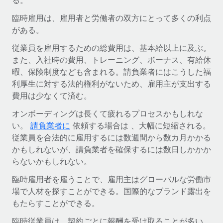
る。
福利厚生
臨時雇用は、雇用者と労働者の双方にとって多くの利点
ブログ
従業員の福利厚生を簡単に管理
がある。
Remoteの製品アップデート：GustoとXeroの統合お
従業員を雇用するための総費用は、基本給以上に及ぶ。
よびContractor Management Plus（契約社員管理
また、入社時の費用、トレーニング、ボーナス、有給休
プラス）
暇、保険制度なども含まれる。請負業者にはこうした福
Remoteの使命は、世界のどこにいても、あらゆる規模の企業が
利厚生に対する法的権利がないため、雇用主が支出する
業務に最適な人材を採用し、管理し、給与を支給できるようにす
費用は少なくて済む。
ることです。この数週間で、新しい統合、機能、改良点をリリー
オンボーディングは長くて疲れるプロセスかもしれな
スしました。...
い。
請負業者に
依頼する場合は 、大幅に短縮される。
詳細を見る
従業員を合法的に雇用するには数週間から数カ月かかる
かもしれないが、請負業者を確保するには数日しかかか
らないかもしれない。
給与詐欺：種類、事例、ビジネスを守る方法
臨時雇用者を雇うことで、雇用主はグローバルな労働市
給与, 賃金は詐欺の特に魅力的な標的です。多額の資金がシステ
場で人材を探すことができる。国際的なブランド露出を
ム間で頻繁に移動しているためです。このため、自社のビジネス
もたらすことができる。
を保護することは極めて重要です。...
臨時従業員は、契約ごとに報酬を受け取ることが多い。