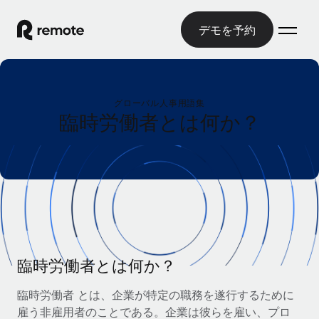
デモを予約
ホーム
グローバル人事用語集
製品
臨時労働者とは何か？
ソリューション
グローバル雇用
グローバル給与処理
リソース
各国の制度に対応
コンプライアンス対応の給与処理を手軽に
国別ガイド
価格
ツールと計算ツール
Employer of Record（EOR）
/国別のグローバル雇用支援を検索する
グローバル展開をコストをかけずに実現
誤分類リスク判定ツール
米国州エクスプローラー
国別に従業員の誤分類リスクを確認する
Contractor of Record
臨時労働者とは何か？
米国の各州において採用プロセスを簡素化する
日本語
世界中の契約社員と法令を遵守して契約
従業員コスト計算ツール
臨時労働者 とは、企業が特定の職務を遂行するために
Remoteを他社と比較
各国の総従業員コストを計算する
契約社員管理
雇う非雇用者のことである。企業は彼らを雇い、プロ
English
他社と比較した、当社の強みを確認する