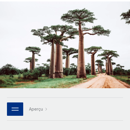
Gestion des freelances
Comparer Remote
pays
Connexion
Intégrez et gérez vos freelances partout dans le monde
Nederlands
Examinez notre service par rapport aux autres
Calculateur de paiement des freelances
PEO
Français
Découvrez les devises disponibles et les vitesses de
Sous-traitez les opérations complexes liées à l’emploi
CROISSANCE
paiement pour vos freelances internationaux
Deutsch
Start-ups
Des solutions agiles et internationales pour les RH et la
INFRASTRUCTURE
APPRENDRE AVEC REMOTE
Español
paie des entreprises en pleine croissance
Intégration Remote
Recherche et guides
Intégrez vos RH aux flux de travail en toute simplicité
Entreprises intermédiaires
Italiano
Études de cas
Développez vos équipes avec des solutions RH sur
Plateforme
mesure
Português (Portugal)
Des fonctions RH clés intégrées pour votre équipe
Glossaire RH
Entreprise
Connecter
Nouveau
日本語
Checklists et modèles
Les RH à l’international pour les grandes entreprises
Connectez n'importe quel outil d’IA à Remote grâce à
Descriptions de postes
한국어
notre MCP
Aperçu
TRAVAILLONS ENSEMBLE
Webinaires
Intégrations
中文（简体）
Partenaires stratégiques de la tech
Rationalisez vos processus avec des outils essentiels