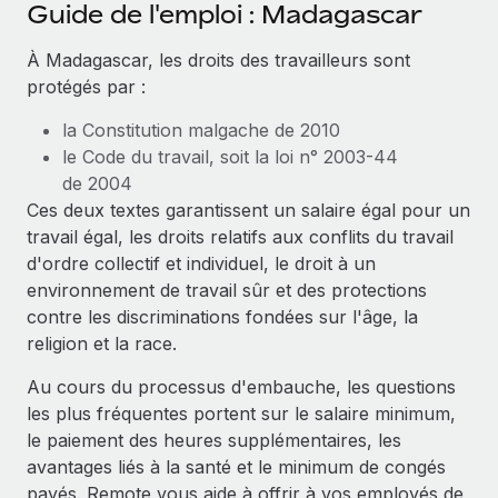
Événements
Guide de l'emploi : Madagascar
Intégrez les RH à l’international de manière flexible
Salle de presse
À Madagascar, les droits des travailleurs sont
Devenir partenaire
SERVICES
protégés par :
Explorez avec nous vos opportunités de partenariat
Données sur les salaires et les talents
Demandez aux experts
la Constitution malgache de 2010
Recevez des conseils d’experts sur les RH à
Remote Build
Bientôt disponible
Centre de ressources
le Code du travail, soit la loi n° 2003-44
l’international et la conformité
Conseil en intégrations et automatisations assistées par
de 2004
l’IA
Obtenir de l’aide
Contrôles d’antécédents
Ces deux textes garantissent un salaire égal pour un
Simplifiez vos processus de présélection des
travail égal, les droits relatifs aux conflits du travail
Voir toutes les ressources
candidats
ÉTUDES DE CAS
d'ordre collectif et individuel, le droit à un
environnement de travail sûr et des protections
Remote Watchtower
BLOG
contre les discriminations fondées sur l'âge, la
Gardez un temps d’avance sur les risques en
religion et la race.
Paie multipays
matière de conformité
Au cours du processus d'embauche, les questions
EOR et PEO
Gestion des appareils
les plus fréquentes portent sur le salaire minimum,
Gestion des freelances
Achetez et suivez vos équipements informatiques
le paiement des heures supplémentaires, les
dans le monde entier
avantages liés à la santé et le minimum de congés
Taxes
payés. Remote vous aide à offrir à vos employés de