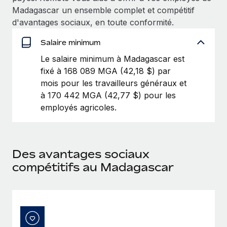
Création d’entité
Madagascar un ensemble complet et compétitif
Explorer le blog
Établissez des entités rapidement et en toute
d'avantages sociaux, en toute conformité.
conformité
Salaire minimum
BLOG
Mobilité et déménagement international
Le salaire minimum à Madagascar est
Organisez facilement le déménagement de vos
fixé à 168 089 MGA (42,18 $) par
Mises à jour des produits de Remote :
employés
Intégrations Gusto et Xero et Gestion des
mois pour les travailleurs généraux et
freelances Plus
à 170 442 MGA (42,77 $) pour les
Avantages sociaux
employés agricoles.
Remote a toujours pour mission d'aider les entreprises de
Gérez facilement les avantages sociaux
toute taille à embaucher, gérer et payer...
En savoir plus
Des avantages sociaux
compétitifs au Madagascar
Comment Phiture gère ses 55 employés
répartis dans 19 pays grâce à Remote
Phiture, un leader notable du conseil en matière de
croissance mobile internationale, encourage les...