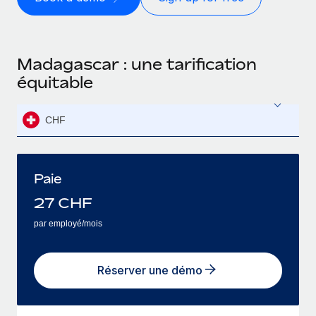
Madagascar : une tarification
équitable
CHF
Paie
27
CHF
par employé/mois
Réserver une démo