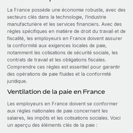
Événements
Intégrez les RH à l’international de manière flexible
La France possède une économie robuste, avec des
Salle de presse
Devenir partenaire
secteurs clés dans la technologie, l’industrie
SERVICES
Explorez avec nous vos opportunités de partenariat
manufacturière et les services financiers. Avec des
Données sur les salaires et les talents
Demandez aux experts
règles spécifiques en matière de droit du travail et de
Recevez des conseils d’experts sur les RH à
Remote Build
Bientôt disponible
fiscalité, les employeurs en France doivent assurer
Centre de ressources
l’international et la conformité
Conseil en intégrations et automatisations assistées par
la conformité aux exigences locales de paie,
l’IA
Obtenir de l’aide
notamment les cotisations de sécurité sociale, les
Contrôles d’antécédents
contrats de travail et les obligations fiscales.
Simplifiez vos processus de présélection des
Voir toutes les ressources
Comprendre ces règles est essentiel pour garantir
candidats
ÉTUDES DE CAS
des opérations de paie fluides et la conformité
juridique.
Remote Watchtower
BLOG
Gardez un temps d’avance sur les risques en
Ventilation de la paie en France
Paie multipays
matière de conformité
Les employeurs en France doivent se conformer
EOR et PEO
Gestion des appareils
aux règles nationales de paie concernant les
Gestion des freelances
Achetez et suivez vos équipements informatiques
salaires, les impôts et les cotisations sociales. Voici
dans le monde entier
un aperçu des éléments clés de la paie :
Taxes