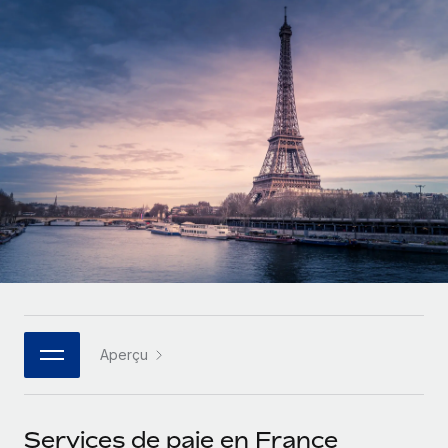
Gestion des freelances
Comparer Remote
pays
Connexion
Intégrez et gérez vos freelances partout dans le monde
Nederlands
Examinez notre service par rapport aux autres
Calculateur de paiement des freelances
PEO
Français
Découvrez les devises disponibles et les vitesses de
Sous-traitez les opérations complexes liées à l’emploi
CROISSANCE
paiement pour vos freelances internationaux
Deutsch
Start-ups
Des solutions agiles et internationales pour les RH et la
INFRASTRUCTURE
APPRENDRE AVEC REMOTE
Español
paie des entreprises en pleine croissance
Intégration Remote
Recherche et guides
Intégrez vos RH aux flux de travail en toute simplicité
Entreprises intermédiaires
Italiano
Études de cas
Développez vos équipes avec des solutions RH sur
Plateforme
mesure
Português (Portugal)
Des fonctions RH clés intégrées pour votre équipe
Glossaire RH
Entreprise
Connecter
Nouveau
日本語
Checklists et modèles
Les RH à l’international pour les grandes entreprises
Connectez n'importe quel outil d’IA à Remote grâce à
Aperçu
Descriptions de postes
한국어
notre MCP
TRAVAILLONS ENSEMBLE
Webinaires
Intégrations
中文（简体）
Services de paie en France
Partenaires stratégiques de la tech
Rationalisez vos processus avec des outils essentiels