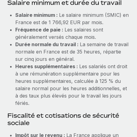
Salaire minimum et durée du travail
Création d’entité
Explorer le blog
Établissez des entités rapidement et en toute
Salaire minimum :
Le salaire minimum (SMIC) en
conformité
France est de 1 766,92 EUR par mois.
BLOG
Fréquence de paie :
Les salaires sont
Mobilité et déménagement international
généralement versés chaque mois.
Organisez facilement le déménagement de vos
Mises à jour des produits de Remote :
Durée normale du travail :
La semaine de travail
employés
Intégrations Gusto et Xero et Gestion des
normale en France est de 35 heures, répartie
freelances Plus
sur cinq jours en général.
Avantages sociaux
Remote a toujours pour mission d'aider les entreprises de
Heures supplémentaires :
Les salariés ont droit
Gérez facilement les avantages sociaux
toute taille à embaucher, gérer et payer...
à une rémunération supplémentaire pour les
heures supplémentaires, calculée à 125 % du
En savoir plus
salaire normal pour les heures additionnelles, et
à des taux plus élevés pour le travail les jours
fériés.
Comment Phiture gère ses 55 employés
répartis dans 19 pays grâce à Remote
Fiscalité et cotisations de sécurité
Phiture, un leader notable du conseil en matière de
sociale
croissance mobile internationale, encourage les...
Impôt sur le revenu :
La France applique un