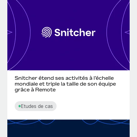
Gestion des freelances
Comparer Remote
pays
Connexion
Intégrez et gérez vos freelances partout dans le monde
Nederlands
Examinez notre service par rapport aux autres
Calculateur de paiement des freelances
PEO
Français
Découvrez les devises disponibles et les vitesses de
Sous-traitez les opérations complexes liées à l’emploi
CROISSANCE
paiement pour vos freelances internationaux
Deutsch
Start-ups
Des solutions agiles et internationales pour les RH et la
INFRASTRUCTURE
APPRENDRE AVEC REMOTE
Español
paie des entreprises en pleine croissance
Intégration Remote
Recherche et guides
Intégrez vos RH aux flux de travail en toute simplicité
Entreprises intermédiaires
Italiano
Études de cas
Développez vos équipes avec des solutions RH sur
Snitcher étend ses activités à l’échelle
Plateforme
mondiale et triple la taille de son équipe
mesure
Português (Portugal)
Des fonctions RH clés intégrées pour votre équipe
Glossaire RH
grâce à Remote
Entreprise
Connecter
Nouveau
日本語
Checklists et modèles
Les RH à l’international pour les grandes entreprises
Etudes de cas
Connectez n'importe quel outil d’IA à Remote grâce à
Descriptions de postes
한국어
notre MCP
TRAVAILLONS ENSEMBLE
Webinaires
Intégrations
中文（简体）
Partenaires stratégiques de la tech
Rationalisez vos processus avec des outils essentiels