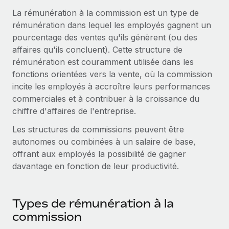
Gestion des freelances
Comparer Remote
pays
La rémunération à la commission est un type de
Connexion
Intégrez et gérez vos freelances partout dans le monde
Nederlands
Examinez notre service par rapport aux autres
rémunération dans lequel les employés gagnent un
Calculateur de paiement des freelances
pourcentage des ventes qu'ils génèrent (ou des
PEO
Français
Découvrez les devises disponibles et les vitesses de
affaires qu'ils concluent). Cette structure de
Sous-traitez les opérations complexes liées à l’emploi
CROISSANCE
paiement pour vos freelances internationaux
rémunération est couramment utilisée dans les
Deutsch
Start-ups
fonctions orientées vers la vente, où la commission
Des solutions agiles et internationales pour les RH et la
INFRASTRUCTURE
incite les employés à accroître leurs performances
APPRENDRE AVEC REMOTE
Español
paie des entreprises en pleine croissance
commerciales et à contribuer à la croissance du
Intégration Remote
Recherche et guides
chiffre d'affaires de l'entreprise.
Intégrez vos RH aux flux de travail en toute simplicité
Entreprises intermédiaires
Italiano
Études de cas
Développez vos équipes avec des solutions RH sur
Les structures de commissions peuvent être
Plateforme
mesure
autonomes ou combinées à un salaire de base,
Português (Portugal)
Des fonctions RH clés intégrées pour votre équipe
Glossaire RH
offrant aux employés la possibilité de gagner
Entreprise
davantage en fonction de leur productivité.
Connecter
Nouveau
日本語
Checklists et modèles
Les RH à l’international pour les grandes entreprises
Connectez n'importe quel outil d’IA à Remote grâce à
Descriptions de postes
한국어
notre MCP
Types de rémunération à la
TRAVAILLONS ENSEMBLE
Webinaires
Intégrations
commission
中文（简体）
Partenaires stratégiques de la tech
Rationalisez vos processus avec des outils essentiels