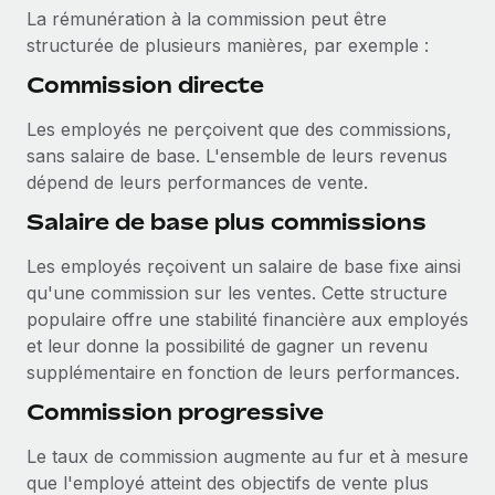
Événements
Intégrez les RH à l’international de manière flexible
La rémunération à la commission peut être
structurée de plusieurs manières, par exemple :
Salle de presse
Devenir partenaire
SERVICES
Commission directe
Explorez avec nous vos opportunités de partenariat
Données sur les salaires et les talents
Demandez aux experts
Les employés ne perçoivent que des commissions,
Recevez des conseils d’experts sur les RH à
Remote Build
Bientôt disponible
Centre de ressources
sans salaire de base. L'ensemble de leurs revenus
l’international et la conformité
Conseil en intégrations et automatisations assistées par
dépend de leurs performances de vente.
l’IA
Obtenir de l’aide
Contrôles d’antécédents
Salaire de base plus commissions
Simplifiez vos processus de présélection des
Voir toutes les ressources
candidats
ÉTUDES DE CAS
Les employés reçoivent un salaire de base fixe ainsi
qu'une commission sur les ventes. Cette structure
Remote Watchtower
BLOG
populaire offre une stabilité financière aux employés
Gardez un temps d’avance sur les risques en
Paie multipays
et leur donne la possibilité de gagner un revenu
matière de conformité
supplémentaire en fonction de leurs performances.
EOR et PEO
Gestion des appareils
Commission progressive
Gestion des freelances
Achetez et suivez vos équipements informatiques
Le taux de commission augmente au fur et à mesure
dans le monde entier
Taxes
que l'employé atteint des objectifs de vente plus