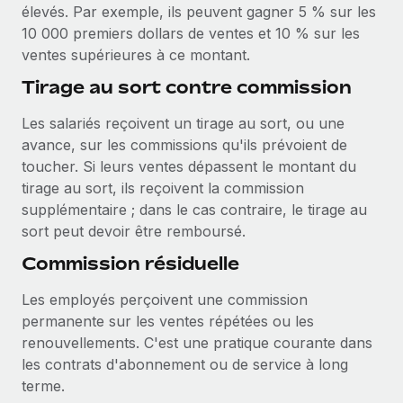
élevés. Par exemple, ils peuvent gagner 5 % sur les
Création d’entité
Explorer le blog
10 000 premiers dollars de ventes et 10 % sur les
Établissez des entités rapidement et en toute
ventes supérieures à ce montant.
conformité
Tirage au sort contre commission
BLOG
Mobilité et déménagement international
Organisez facilement le déménagement de vos
Les salariés reçoivent un tirage au sort, ou une
Mises à jour des produits de Remote :
employés
Intégrations Gusto et Xero et Gestion des
avance, sur les commissions qu'ils prévoient de
freelances Plus
toucher. Si leurs ventes dépassent le montant du
Avantages sociaux
tirage au sort, ils reçoivent la commission
Remote a toujours pour mission d'aider les entreprises de
Gérez facilement les avantages sociaux
supplémentaire ; dans le cas contraire, le tirage au
toute taille à embaucher, gérer et payer...
sort peut devoir être remboursé.
En savoir plus
Commission résiduelle
Les employés perçoivent une commission
Comment Phiture gère ses 55 employés
permanente sur les ventes répétées ou les
répartis dans 19 pays grâce à Remote
renouvellements. C'est une pratique courante dans
Phiture, un leader notable du conseil en matière de
les contrats d'abonnement ou de service à long
croissance mobile internationale, encourage les...
terme.