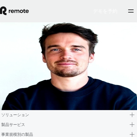
デモを予約
Blog
Valentin Haarscher
Valentin is the GM of Remote Equity at Remote. He has established
deep knowledge in international equity compensation, taxation, and
compliance, with a strong expertise in the US private market for
companies ranging from pre-seed to pre-IPO. His vision of equity
compensation is innovative and disruptive, challenging the market to
constantly evolve and push the boundaries of equity compensation to
adapt to a new world of global work.
ソリューション
製品サービス
事業規模別の製品