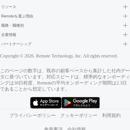
リソース
Remoteを選ぶ理由
職務・職種別
企業情報
パートナーシップ
Copyright © 2026. Remote Technology, Inc. All rights reserved.
このページの数字は、既存の顧客ベースから集計した社内デー
タに基づいています。対応スピードは、標準的なオンボーディ
ングは30日程度、Remoteの平均オンボーディング期間は2.3日
であることから想定しています。
（新しいタブで開きます）
（新しいタブで開きます）
プライバシーポリシー
クッキーポリシー
利用規約
免責事項
会社情報