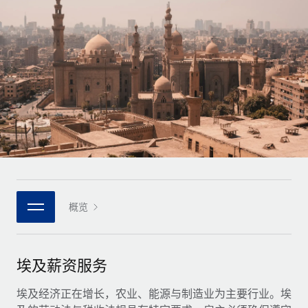
全球合同工入职与管理
合同工薪酬结算计算器
登录
Nederlands
探索全球合同工的结算货币选项与结算速度
PEO
成长阶段
外包复杂雇佣任务
Français
初创企业
通过 REMOTE 学习
为成长型企业量身打造的全球敏捷型人力资源与薪资解决方案
Deutsch
研究与指引
基础设施
中型市场
Remote Embedded
案例研究
通过定制化人力资源解决方案扩展团队
Español
将人力资源无缝融入工作流程
人力资源术语表
企业
Italiano
平台
面向大型企业的全球化人力资源服务
核对表和模板
团队的内置核心人力资源功能
Português (Portugal)
职位描述库
连接
概览
新的
与我们携手合作
日本語
使用我们的 MCP 将任何人工智能工具与 Remote 平台相连
战略技术合作伙伴
网络研讨会
集成
灵活地将全球人力资源嵌入您的平台
한국어
埃及薪资服务
活动
借助核心业务工具简化流程
成为合作伙伴
中文（简体）
新闻室
埃及经济正在增长，农业、能源与制造业为主要行业。埃
与我们共探合作机遇