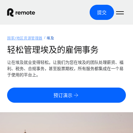
提交
首页
国家/地区资源管理器
埃及
产品
轻松管理埃及的雇佣事务
解决方案
全球招聘
让在埃及就业变得轻松。让我们为您在埃及的团队处理薪资、福
利、税务、合规事务，甚至股票期权，所有服务都集成在一个易
全球薪资管理
资源
于使用的平台上。
覆盖全球
轻松运行合规薪资
国家/地区资源管理器
定价
工具与计算器
第三方雇佣托管服务
按国家/地区查找全球雇佣支持
预订演示
零实体成本实现全球扩张
误分类风险计算工具
美国各州浏览器
按国家/地区检查员工误分类风险
第三方合同工托管服务
简化美国各州的招聘
中文（简体）
全球合规聘用合同工
员工成本计算器
Remote 无惧对比
计算任何国家的员工总成本
合同工管理
English
了解我们的竞争优势