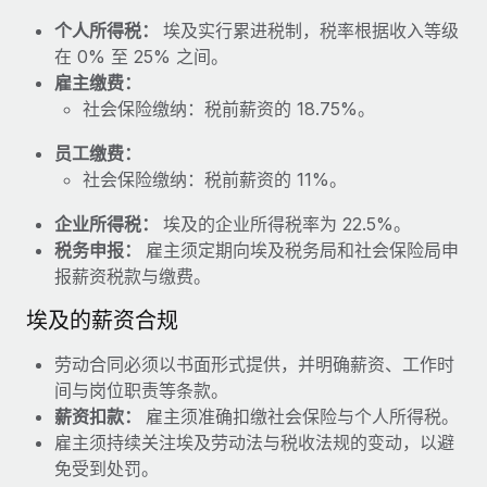
福利
actually looks like
个人所得税：
埃及实行累进税制，税率根据收入等级
轻松管理员工福利
Most teams hear "payroll implementation" and picture a
在 0% 至 25% 之间。
six-month project with a dedicated team....
雇主缴费：
社会保险缴纳：税前薪资的 18.75%。
了解更多
员工缴费：
社会保险缴纳：税前薪资的 11%。
企业所得税：
埃及的企业所得税率为 22.5%。
税务申报：
雇主须定期向埃及税务局和社会保险局申
报薪资税款与缴费。
埃及的薪资合规
劳动合同必须以书面形式提供，并明确薪资、工作时
间与岗位职责等条款。
薪资扣款：
雇主须准确扣缴社会保险与个人所得税。
雇主须持续关注埃及劳动法与税收法规的变动，以避
免受到处罚。