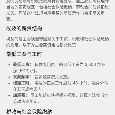
及的劳动法与税收法规具有特定要求，雇主必须确保遵守
服务
薪金与人才洞察
Remote Build
即将推出
当地的薪资规定，包括社会保险缴纳、劳动合同与预扣税
咨询专家
集成与人工智能自动化咨询
义务。理解这些法规对应平稳的薪资运作与合规至关重
洞察中心
获得全球人力资源与合规方面的专家帮助
要。
获得支持
埃及的薪资结构
背景调查
案例研究
简化候选人筛选流程
查看全部资源
埃及的雇主必须遵守国家关于工资、税收和社会保险缴纳
的规定。以下为主要薪资组成部分概览：
合规守望台
防范合规风险
最低工资与工时
博客
设备管理
最低工资：
私营部门员工的最低工资为 3,500 埃及
Why owned entities are key to maintaining
EOR compliance
在全球范围内配置和跟踪 IT 设备
镑 (EGP)/月。
发薪频率：
薪资通常按月发放。
As the global workforce continues to expand in response
实体设立
标准工时：
埃及的正常工作周为 48 小时，通常分布
to the demands of today’s labor market, the...
快速建立合规实体
在五天或六天内。
了解更多
加班费：
员工加班应获得额外报酬，计算方法按当地
人员调配与搬迁
劳动法规规定。
轻松搬迁员工
税收与社会保险缴纳
What a Workday global payroll implementation