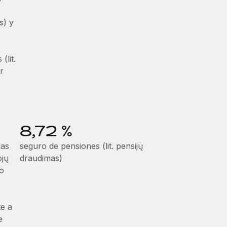
s) y
(lit.
r
8,72 %
las
seguro de pensiones (lit. pensijų
ojų
draudimas)
o
te a
e