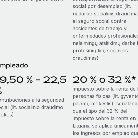
social por desempleo (lit.
nedarbo socialinis draudima
el seguro social contra
accidentes de trabajo y
enfermedades profesionales 
nelaimingų atsitikimų darbe i
profesinių ligų socialinis
draudimas)
mpleado
19,50 % - 22,5
20 % o 32 %*
%
impuesto sobre la renta de 
personas físicas (lit. gyvent
ontribuciones a la seguridad
pajamų mokestis), señaland
cial (lit. socialinio draudimo
que el tipo del 32 % del
mokos)
impuesto sobre la renta en
Lituania se aplica únicamen
los ingresos por empleo qu