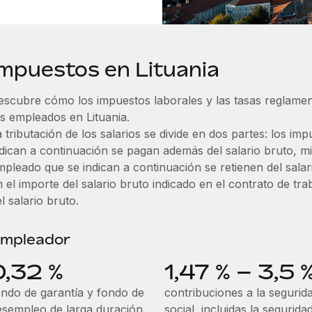
Impuestos en Lituania
escubre cómo los impuestos laborales y las tasas reglamen
us empleados en Lituania.
 tributación de los salarios se divide en dos partes: los i
ndican a continuación se pagan además del salario bruto, m
pleado que se indican a continuación se retienen del salari
n el importe del salario bruto indicado en el contrato de 
l salario bruto.
mpleador
0,32 %
1,47 % – 3,5 
ondo de garantía y fondo de
contribuciones a la segurid
esempleo de larga duración
social, incluidas la segurida