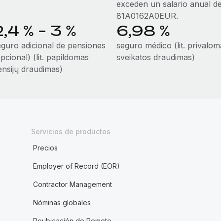
exceden un salario anual d
81A0162A0EUR.
2,4 % - 3 %
6,98 %
eguro adicional de pensiones
seguro médico (lit. privalom
pcional) (lit. papildomas
sveikatos draudimas)
ensijų draudimas)
Servicios de productos
Precios
Employer of Record (EOR)
Contractor Management
Nóminas globales
Reubicación de Remote