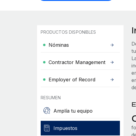
PRODUCTOS DISPONIBLES
D
Nóminas
t
La
Contractor Management
i
em
Employer of Record
e
de
RESUMEN
E
Amplía tu equipo
f
Impuestos
d