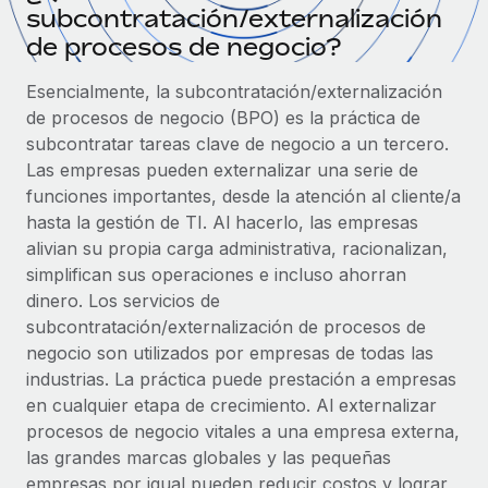
subcontratación/externalización
Compáranos con otras empresas.
Iniciar sesión
Contractor Management
Nederlands
de procesos de negocio?
Calculadora de pagos a autónomos
Integra y gestiona a autónomos globalmente.
Descubre opciones de divisas y tiempos de pago para
ETAPAS DE CRECIMIENTO
Esencialmente, la subcontratación/externalización
Français
autónomos globales.
PEO
de procesos de negocio (BPO) es la práctica de
Startups
Externaliza tareas laborales complejas.
subcontratar tareas clave de negocio a un tercero.
Deutsch
Soluciones ágiles de RR. HH. globales y nóminas para
APRENDIZAJE CON REMOTE
Las empresas pueden externalizar una serie de
empresas en crecimiento.
funciones importantes, desde la atención al cliente/a
Español
Guías y recursos
INFRAESTRUCTURA
Mediana empresa
hasta la gestión de TI. Al hacerlo, las empresas
Conexión Remote
Casos prácticos
alivian su propia carga administrativa, racionalizan,
Amplía tu equipo con soluciones de RR. HH.
Italiano
Integra los RR. HH. en tus flujos de trabajo sin
simplifican sus operaciones e incluso ahorran
personalizadas.
Glosario de RR. HH.
complicaciones.
dinero. Los servicios de
Português (Portugal)
Empresa
subcontratación/externalización de procesos de
Listas de verificación y plantillas
Plataforma
RR. HH. globales para grandes empresas.
negocio son utilizados por empresas de todas las
日本語
Funciones esenciales de RR. HH. integradas para tu
industrias. La práctica puede prestación a empresas
Biblioteca de descripciones de puestos
equipo.
en cualquier etapa de crecimiento. Al externalizar
한국어
ASOCIARSE
Webinarios
procesos de negocio vitales a una empresa externa,
Conectar
Nuevo
Socios tecnológicos estratégicos
las grandes marcas globales y las pequeñas
中文（简体）
Conecta cualquier herramienta de IA con Remote
Eventos
Integra la gestión de los RR. HH. globales en tu
empresas por igual pueden reducir costos y lograr
mediante nuestro MCP.