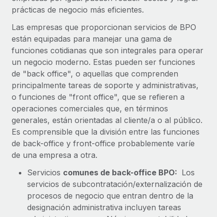
plataforma de forma flexible.
prácticas de negocio más eficientes.
Sala de prensa
Integraciones
Asociarse
Las empresas que proporcionan servicios de BPO
Optimiza los procesos con herramientas empresariales
Información sobre salarios y talento
están equipadas para manejar una gama de
Descubre oportunidades de colaborar con nosotros.
esenciales.
funciones cotidianas que son integrales para operar
Centro de información
Remote Build
Próximamente
un negocio moderno. Estas pueden ser funciones
Consultoría de integraciones y automatización con IA.
Obtén ayuda
de "back office", o aquellas que comprenden
SERVICIOS
principalmente tareas de soporte y administrativas,
Pregunta a un experto
Consulta todos los recursos
o funciones de "front office", que se refieren a
CASOS PRÁCTICOS
Obtén ayuda de gente experta en RR. HH. globales
operaciones comerciales que, en términos
y cumplimiento normativo.
generales, están orientadas al cliente/a o al público.
BLOG
Colaboración estratégica de Reverse Tech con
Es comprensible que la división entre las funciones
Remote para gestionar a autónomos y las
Comprobaciones de antecedentes
Nómina global
nóminas
de back-office y front-office probablemente varíe
Simplifica los procesos de cribado de candidatos.
de una empresa a otra.
EOR y PEO
Reverse Tech en resumen La startup de salud y bienestar
Cumplimiento normativo
Reverse Tech se asoció con Remote para...
Servicios
comunes de back-office BPO:
Los
Contractor Management
Adelántate a los riesgos de cumplimiento
servicios de subcontratación/externalización de
Más información
normativo.
procesos de negocio que entran dentro de la
Impuestos
designación administrativa incluyen tareas
Gestión de dispositivos