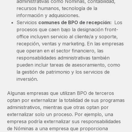
Explora el blog
administrativas como Nóminas, contabilidad,
Cómo el personal de Weaviate, empresa
Proporciona dispositivos tecnológicos y contrólalos
recursos humanos, tecnología de la
pionera en IA, ha crecido un 120 % con Remote
en todo el mundo.
información y adquisiciones.
Weaviate en resumen Weaviate crea infraestructuras de
BLOG
Servicios
comunes de BPO de recepción:
Los
Apertura de entidades
código abierto basadas en la inteligencia...
procesos que caen bajo la designación front-
Abre entidades conforme a la legalidad enseguida.
Novedades de producto de Remote:
office incluyen servicio al cliente/a y soporte,
Más información
Integraciones con Gusto y Xero y Contractor
recepción, ventas y marketing. En las empresas
Movilidad y reubicación
Management Plus
que operan en el sector financiero, las
Reubica a los empleados con facilidad.
La misión de Remote sigue siendo ayudar a empresas de
responsabilidades administrativas también
todos los tamaños a contratar, gestionar y...
pueden incluir tareas de asesoramiento, como
Prestaciones
la gestión de patrimonio y los servicios de
Gestiona las prestaciones de los empleados sin
Más información
inversión.
complicaciones.
Algunas empresas que utilizan BPO de terceros
Pento se convierte en un empleador equitativo
optan por externalizar la totalidad de sus programas
con Remote
administrativos, mientras que otras optan por
Gestionar las nóminas internamente es complicado. Tardas
externalizar solo un proceso. Por ejemplo, una
semanas en hacerlo manualmente y, al mes...
empresa podría externalizar sus responsabilidades
de Nóminas a una empresa que proporciona
Más información