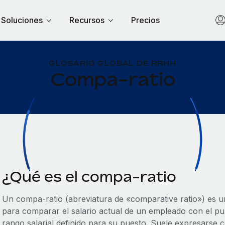
Soluciones
Recursos
Precios
GLOSARIO GLOBAL DE RRHH
Compa-ratio
¿Qué es el compa-ratio
Un compa-ratio (abreviatura de «comparative ratio») es u
para comparar el salario actual de un empleado con el pu
rango salarial definido para su puesto. Suele expresarse 