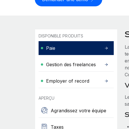
DISPONIBLE PRODUITS
L
Paie
te
e
Gestion des freelances
no
C
Employer of record
V
L
APERÇU
sa
Agrandissez votre équipe
S
Taxes