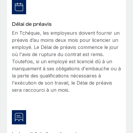
Intégration Remote x BambooHR : du local à
Explorer le blog
Création d’entité
l’international, le recrutement sans changer de
plateforme
Établissez des entités rapidement et en toute
Délai de préavis
conformité
Impact Les clients BambooHR peuvent désormais
BLOG
En Tchéquie, les employeurs doivent fournir un
embaucher et gérer les employés internationaux...
Mobilité et déménagement international
préavis d’au moins deux mois pour licencier un
Mises à jour des produits de Remote :
En savoir plus
Organisez facilement le déménagement de vos
employé. Le Délai de préavis commence le jour
Intégrations Gusto et Xero et Gestion des
employés
freelances Plus
où l'avis de rupture du contrat est remis.
Toutefois, si un employé est licencié dû à un
Remote a toujours pour mission d'aider les entreprises de
Avantages sociaux
manquement à ses obligations d'embauche ou à
toute taille à embaucher, gérer et payer...
Gérez facilement les avantages sociaux
la perte des qualifications nécessaires à
En savoir plus
l'exécution de son travail, le Délai de préavis
sera raccourci à un mois.
Comment Phiture gère ses 55 employés
répartis dans 19 pays grâce à Remote
Phiture, un leader notable du conseil en matière de
croissance mobile internationale, encourage les...