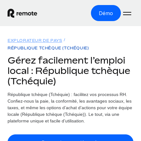
Démo
Accueil
EXPLORATEUR DE PAYS
Les produits
RÉPUBLIQUE TCHÈQUE (TCHÉQUIE)
Gérez facilement l’emploi
Solutions
EMPLOI À L’INTERNATIONAL
local : République tchèque
Paie multipays
Ressources
(Tchéquie)
COUVERTURE MONDIALE
Gérez la paie facilement et en toute conformité
Explorateur de pays
Tarification
République tchèque (Tchéquie) : facilitez vos processus RH.
OUTILS & CALCULATEURS
Employer of record
Toutes les informations sur l’emploi à l’international,
Confiez-nous la paie, la conformité, les avantages sociaux, les
Développez-vous à l’international sans frais liés aux
Outil de calcul du risque de requalification de
pays par pays
taxes, et même les options d’achat d’actions pour votre équipe
entités
contrat
locale (République tchèque (Tchéquie)). Le tout, via une
Explorateur des États-Unis (par État)
Évaluez le risque de requalification de contrat par pays
English (United States)
plateforme unique et facile d’utilisation.
Pilotage 360 des freelances
Simplifiez l’embauche à travers les différents États des
Sollicitez vos freelances en toute conformité partout
Calculateur du coût des employés
États-Unis
English
dans le monde
Calculez le coût total des employés dans n’importe quel