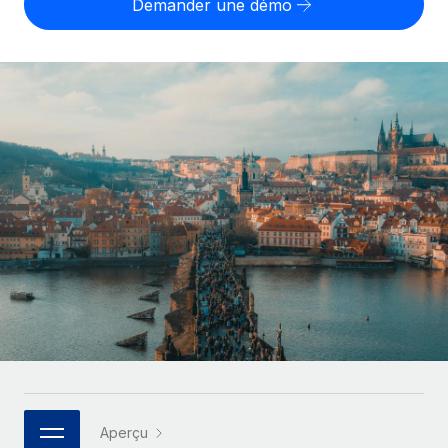
Demander une démo
Comparer Remote
pays
Connexion
Gestion des freelances
Nederlands
Examinez notre service par rapport aux autres
Intégrez et gérez vos freelances partout dans le monde
Calculateur de paiement des freelances
Français
Découvrez les devises disponibles et les vitesses de
PEO
CROISSANCE
paiement pour vos freelances internationaux
Sous-traitez les opérations complexes liées à l’emploi
Deutsch
Start-ups
Des solutions agiles et internationales pour les RH et la
APPRENDRE AVEC REMOTE
Español
paie des entreprises en pleine croissance
INFRASTRUCTURE
Recherche et guides
Intégration Remote
Entreprises intermédiaires
Italiano
Intégrez vos RH aux flux de travail en toute simplicité
Études de cas
Développez vos équipes avec des solutions RH sur
mesure
Português (Portugal)
Plateforme
Glossaire RH
Des fonctions RH clés intégrées pour votre équipe
Entreprise
日本語
Checklists et modèles
Les RH à l’international pour les grandes entreprises
Connecter
Nouveau
Descriptions de postes
한국어
Connectez n'importe quel outil d’IA à Remote grâce à
notre MCP
TRAVAILLONS ENSEMBLE
Webinaires
中文（简体）
Aperçu
Partenaires stratégiques de la tech
Intégrations