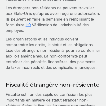
Événements
Intégrez les RH à l’international de manière flexible
Rationalisez vos processus avec des outils essentiels
Les étrangers non résidents ne peuvent travailler
Salle de presse
Devenir partenaire
aux États-Unis qu'après avoir reçu une autorisation.
Explorez avec nous vos opportunités de partenariat
Ils peuvent en faire la demande en remplissant le
SERVICES
Données sur les salaires et les talents
formulaire
I-9
Vérification de l'admissibilité des
Demandez aux experts
Remote Build
Bientôt disponible
employés.
Centre de ressources
Recevez des conseils d’experts sur les RH à
Conseil en intégrations et automatisations assistées par
Les organisations et les individus doivent
l’international et la conformité
l’IA
Obtenir de l’aide
comprendre les droits, le statut et les obligations
Contrôles d’antécédents
taxe des étrangers non résidents pour se conformer
Voir toutes les ressources
Simplifiez vos processus de présélection des
ÉTUDES DE CAS
aux lois américaines. La non-conformité peut
candidats
entraîner des pénalités financières, des paiements
BLOG
de taxes incorrects et des complications juridiques.
Remote Watchtower
Paie multipays
Gardez un temps d’avance sur les risques en
matière de conformité
EOR et PEO
Fiscalité étrangère non-résidente
Gestion des appareils
Gestion des freelances
Fiscalité est l'un des sujets de confusion les plus
Achetez et suivez vos équipements informatiques
importants en matière de statut étranger non-
Taxes
dans le monde entier
résident. Selon le fisc, les étrangers non résidents