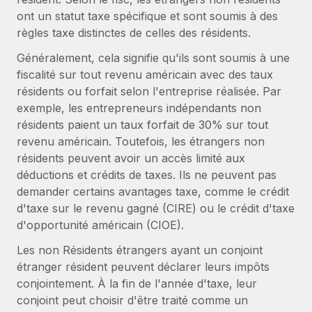
ont un statut taxe spécifique et sont soumis à des
Explorer le blog
Création d’entité
règles taxe distinctes de celles des résidents.
Établissez des entités rapidement et en toute
Généralement, cela signifie qu'ils sont soumis à une
conformité
BLOG
fiscalité sur tout revenu américain avec des taux
Mobilité et déménagement international
résidents ou forfait selon l'entreprise réalisée. Par
Mises à jour des produits de Remote :
Organisez facilement le déménagement de vos
exemple, les entrepreneurs indépendants non
Intégrations Gusto et Xero et Gestion des
employés
freelances Plus
résidents paient un taux forfait de 30% sur tout
revenu américain. Toutefois, les étrangers non
Remote a toujours pour mission d'aider les entreprises de
Avantages sociaux
résidents peuvent avoir un accès limité aux
toute taille à embaucher, gérer et payer...
Gérez facilement les avantages sociaux
déductions et crédits de taxes. Ils ne peuvent pas
En savoir plus
demander certains avantages taxe, comme le crédit
d'taxe sur le revenu gagné (CIRE) ou le crédit d'taxe
d'opportunité américain (CIOE).
Comment Phiture gère ses 55 employés
Les non Résidents étrangers ayant un conjoint
répartis dans 19 pays grâce à Remote
étranger résident peuvent déclarer leurs impôts
Phiture, un leader notable du conseil en matière de
conjointement. À la fin de l'année d'taxe, leur
croissance mobile internationale, encourage les...
conjoint peut choisir d'être traité comme un