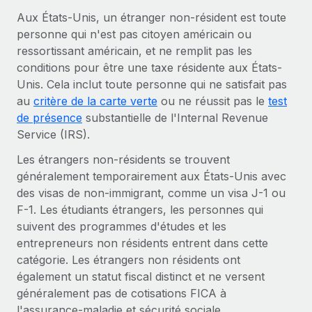
Comparer Remote
pays
Aux États-Unis, un étranger non-résident est toute
Connexion
Gestion des freelances
Nederlands
Examinez notre service par rapport aux autres
personne qui n'est pas citoyen américain ou
Intégrez et gérez vos freelances partout dans le monde
Calculateur de paiement des freelances
ressortissant américain, et ne remplit pas les
Français
Découvrez les devises disponibles et les vitesses de
conditions pour être une taxe résidente aux États-
PEO
CROISSANCE
paiement pour vos freelances internationaux
Unis. Cela inclut toute personne qui ne satisfait pas
Sous-traitez les opérations complexes liées à l’emploi
Deutsch
Start-ups
au
critère de la carte verte
ou ne réussit pas le
test
Des solutions agiles et internationales pour les RH et la
de présence
substantielle de l'Internal Revenue
APPRENDRE AVEC REMOTE
Español
paie des entreprises en pleine croissance
INFRASTRUCTURE
Service (IRS).
Recherche et guides
Intégration Remote
Entreprises intermédiaires
Les étrangers non-résidents se trouvent
Italiano
Intégrez vos RH aux flux de travail en toute simplicité
Études de cas
Développez vos équipes avec des solutions RH sur
généralement temporairement aux États-Unis avec
mesure
des visas de non-immigrant, comme un visa J-1 ou
Português (Portugal)
Plateforme
Glossaire RH
F-1. Les étudiants étrangers, les personnes qui
Des fonctions RH clés intégrées pour votre équipe
Entreprise
suivent des programmes d'études et les
日本語
Checklists et modèles
Les RH à l’international pour les grandes entreprises
entrepreneurs non résidents entrent dans cette
Connecter
Nouveau
catégorie. Les étrangers non résidents ont
Descriptions de postes
한국어
Connectez n'importe quel outil d’IA à Remote grâce à
également un statut fiscal distinct et ne versent
notre MCP
TRAVAILLONS ENSEMBLE
Webinaires
généralement pas de cotisations FICA à
中文（简体）
Partenaires stratégiques de la tech
Intégrations
l'assurance-maladie et sécurité sociale.