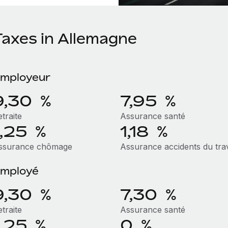
Taxes in Allemagne
mployeur
9,30 %
7,95 %
traite
Assurance santé
1,25 %
1,18 %
ssurance chômage
Assurance accidents du trav
mployé
9,30 %
7,30 %
traite
Assurance santé
1,25 %
0 %