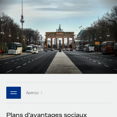
Gestion des freelances
Comparer Remote
pays
Connexion
Intégrez et gérez vos freelances partout dans le monde
Nederlands
Examinez notre service par rapport aux autres
Calculateur de paiement des freelances
PEO
Français
Découvrez les devises disponibles et les vitesses de
Sous-traitez les opérations complexes liées à l’emploi
CROISSANCE
paiement pour vos freelances internationaux
Deutsch
Start-ups
Des solutions agiles et internationales pour les RH et la
INFRASTRUCTURE
APPRENDRE AVEC REMOTE
Español
paie des entreprises en pleine croissance
Intégration Remote
Recherche et guides
Intégrez vos RH aux flux de travail en toute simplicité
Entreprises intermédiaires
Italiano
Études de cas
Développez vos équipes avec des solutions RH sur
Plateforme
mesure
Português (Portugal)
Des fonctions RH clés intégrées pour votre équipe
Glossaire RH
Entreprise
Connecter
Nouveau
日本語
Checklists et modèles
Les RH à l’international pour les grandes entreprises
Connectez n'importe quel outil d’IA à Remote grâce à
Aperçu
Descriptions de postes
한국어
notre MCP
TRAVAILLONS ENSEMBLE
Webinaires
Intégrations
中文（简体）
Plans d’avantages sociaux
Partenaires stratégiques de la tech
Rationalisez vos processus avec des outils essentiels