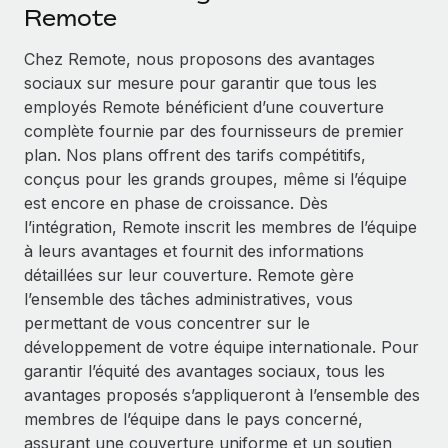
Événements
Remote
Intégrez les RH à l’international de manière flexible
Salle de presse
Devenir partenaire
Chez Remote, nous proposons des avantages
SERVICES
Explorez avec nous vos opportunités de partenariat
sociaux sur mesure pour garantir que tous les
Données sur les salaires et les talents
Demandez aux experts
employés Remote bénéficient d’une couverture
Recevez des conseils d’experts sur les RH à
Remote Build
Bientôt disponible
complète fournie par des fournisseurs de premier
Centre de ressources
l’international et la conformité
Conseil en intégrations et automatisations assistées par
plan. Nos plans offrent des tarifs compétitifs,
l’IA
Obtenir de l’aide
conçus pour les grands groupes, même si l’équipe
Contrôles d’antécédents
est encore en phase de croissance. Dès
Simplifiez vos processus de présélection des
Voir toutes les ressources
l’intégration, Remote inscrit les membres de l’équipe
candidats
ÉTUDES DE CAS
à leurs avantages et fournit des informations
détaillées sur leur couverture. Remote gère
Remote Watchtower
BLOG
Comment Weaviate, l'as de l'IA, a développé
l’ensemble des tâches administratives, vous
ses effectifs de 120 % avec Remote
Gardez un temps d’avance sur les risques en
Paie multipays
permettant de vous concentrer sur le
matière de conformité
Weaviate en bref Weaviate crée des infrastructures open
développement de votre équipe internationale. Pour
EOR et PEO
source et AI-first. Sa mission est...
Gestion des appareils
garantir l’équité des avantages sociaux, tous les
Gestion des freelances
Achetez et suivez vos équipements informatiques
avantages proposés s’appliqueront à l’ensemble des
En savoir plus
dans le monde entier
membres de l’équipe dans le pays concerné,
Taxes
assurant une couverture uniforme et un soutien