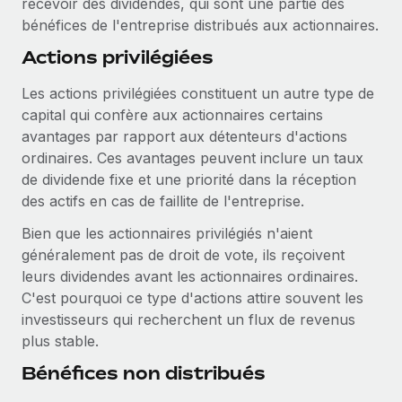
recevoir des dividendes, qui sont une partie des
Création d’entité
Explorer le blog
bénéfices de l'entreprise distribués aux actionnaires.
Établissez des entités rapidement et en toute
Actions privilégiées
conformité
BLOG
Les actions privilégiées constituent un autre type de
Mobilité et déménagement international
capital qui confère aux actionnaires certains
Organisez facilement le déménagement de vos
Mises à jour des produits de Remote :
avantages par rapport aux détenteurs d'actions
employés
Intégrations Gusto et Xero et Gestion des
ordinaires. Ces avantages peuvent inclure un taux
freelances Plus
Avantages sociaux
de dividende fixe et une priorité dans la réception
Remote a toujours pour mission d'aider les entreprises de
Gérez facilement les avantages sociaux
des actifs en cas de faillite de l'entreprise.
toute taille à embaucher, gérer et payer...
Bien que les actionnaires privilégiés n'aient
En savoir plus
généralement pas de droit de vote, ils reçoivent
leurs dividendes avant les actionnaires ordinaires.
C'est pourquoi ce type d'actions attire souvent les
Comment Phiture gère ses 55 employés
investisseurs qui recherchent un flux de revenus
répartis dans 19 pays grâce à Remote
plus stable.
Phiture, un leader notable du conseil en matière de
Bénéfices non distribués
croissance mobile internationale, encourage les...