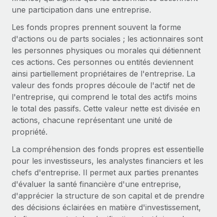
Gestion des freelances
Comparer Remote
une participation dans une entreprise.
pays
Connexion
Intégrez et gérez vos freelances partout dans le monde
Nederlands
Examinez notre service par rapport aux autres
Les fonds propres prennent souvent la forme
Calculateur de paiement des freelances
PEO
d'actions ou de parts sociales ; les actionnaires sont
Français
Découvrez les devises disponibles et les vitesses de
Sous-traitez les opérations complexes liées à l’emploi
les personnes physiques ou morales qui détiennent
CROISSANCE
paiement pour vos freelances internationaux
ces actions. Ces personnes ou entités deviennent
Deutsch
Start-ups
ainsi partiellement propriétaires de l'entreprise. La
Des solutions agiles et internationales pour les RH et la
INFRASTRUCTURE
valeur des fonds propres découle de l'actif net de
APPRENDRE AVEC REMOTE
Español
paie des entreprises en pleine croissance
Intégration Remote
l'entreprise, qui comprend le total des actifs moins
Recherche et guides
Intégrez vos RH aux flux de travail en toute simplicité
le total des passifs. Cette valeur nette est divisée en
Entreprises intermédiaires
Italiano
actions, chacune représentant une unité de
Études de cas
Développez vos équipes avec des solutions RH sur
Plateforme
propriété.
mesure
Português (Portugal)
Des fonctions RH clés intégrées pour votre équipe
Glossaire RH
La compréhension des fonds propres est essentielle
Entreprise
Connecter
Nouveau
日本語
pour les investisseurs, les analystes financiers et les
Checklists et modèles
Les RH à l’international pour les grandes entreprises
Connectez n'importe quel outil d’IA à Remote grâce à
chefs d'entreprise. Il permet aux parties prenantes
Descriptions de postes
한국어
notre MCP
d'évaluer la santé financière d'une entreprise,
d'apprécier la structure de son capital et de prendre
TRAVAILLONS ENSEMBLE
Webinaires
Intégrations
中文（简体）
des décisions éclairées en matière d'investissement,
Partenaires stratégiques de la tech
Rationalisez vos processus avec des outils essentiels