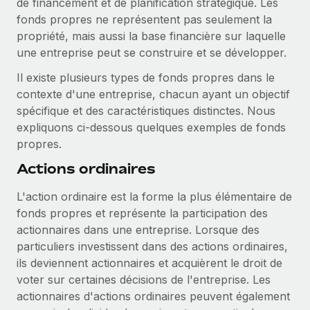
de financement et de planification stratégique. Les
Événements
Intégrez les RH à l’international de manière flexible
fonds propres ne représentent pas seulement la
Salle de presse
propriété, mais aussi la base financière sur laquelle
Devenir partenaire
SERVICES
une entreprise peut se construire et se développer.
Explorez avec nous vos opportunités de partenariat
Données sur les salaires et les talents
Demandez aux experts
Il existe plusieurs types de fonds propres dans le
Recevez des conseils d’experts sur les RH à
Remote Build
Bientôt disponible
Centre de ressources
contexte d'une entreprise, chacun ayant un objectif
l’international et la conformité
Conseil en intégrations et automatisations assistées par
spécifique et des caractéristiques distinctes. Nous
l’IA
Obtenir de l’aide
expliquons ci-dessous quelques exemples de fonds
Contrôles d’antécédents
propres.
Simplifiez vos processus de présélection des
Voir toutes les ressources
candidats
ÉTUDES DE CAS
Actions ordinaires
Remote Watchtower
BLOG
L'action ordinaire est la forme la plus élémentaire de
Gardez un temps d’avance sur les risques en
fonds propres et représente la participation des
Paie multipays
matière de conformité
actionnaires dans une entreprise. Lorsque des
EOR et PEO
particuliers investissent dans des actions ordinaires,
Gestion des appareils
ils deviennent actionnaires et acquièrent le droit de
Gestion des freelances
Achetez et suivez vos équipements informatiques
voter sur certaines décisions de l'entreprise. Les
dans le monde entier
actionnaires d'actions ordinaires peuvent également
Taxes