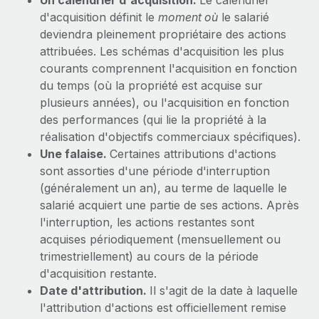
Un calendrier d'acquisition.
Le calendrier
Événements
Intégrez les RH à l’international de manière flexible
d'acquisition définit le
moment où
le salarié
deviendra pleinement propriétaire des actions
Salle de presse
Devenir partenaire
SERVICES
attribuées. Les schémas d'acquisition les plus
Explorez avec nous vos opportunités de partenariat
Données sur les salaires et les talents
Demandez aux experts
courants comprennent l'acquisition en fonction
Recevez des conseils d’experts sur les RH à
du temps (où la propriété est acquise sur
Remote Build
Bientôt disponible
Centre de ressources
l’international et la conformité
plusieurs années), ou l'acquisition en fonction
Conseil en intégrations et automatisations assistées par
des performances (qui lie la propriété à la
l’IA
Obtenir de l’aide
Contrôles d’antécédents
réalisation d'objectifs commerciaux spécifiques).
Simplifiez vos processus de présélection des
Voir toutes les ressources
Une falaise.
Certaines attributions d'actions
candidats
ÉTUDES DE CAS
sont assorties d'une période d'interruption
(généralement un an), au terme de laquelle le
Remote Watchtower
BLOG
salarié acquiert une partie de ses actions. Après
Gardez un temps d’avance sur les risques en
Paie multipays
l'interruption, les actions restantes sont
matière de conformité
acquises périodiquement (mensuellement ou
EOR et PEO
trimestriellement) au cours de la période
Gestion des appareils
d'acquisition restante.
Gestion des freelances
Achetez et suivez vos équipements informatiques
Date d'attribution.
Il s'agit de la date à laquelle
dans le monde entier
l'attribution d'actions est officiellement remise
Taxes