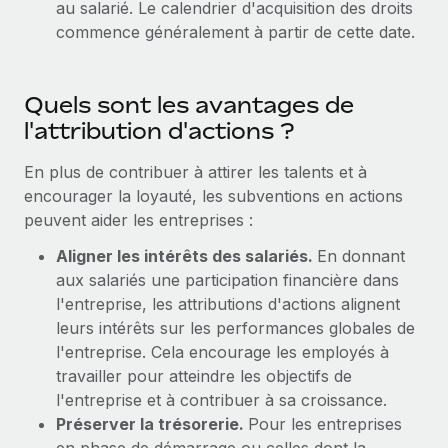
au salarié. Le calendrier d'acquisition des droits
Création d’entité
Explorer le blog
commence généralement à partir de cette date.
Établissez des entités rapidement et en toute
conformité
BLOG
Quels sont les avantages de
Mobilité et déménagement international
l'attribution d'actions ?
Organisez facilement le déménagement de vos
Mises à jour des produits de Remote :
employés
Intégrations Gusto et Xero et Gestion des
En plus de contribuer à attirer les talents et à
freelances Plus
encourager la loyauté, les subventions en actions
Avantages sociaux
Remote a toujours pour mission d'aider les entreprises de
peuvent aider les entreprises :
Gérez facilement les avantages sociaux
toute taille à embaucher, gérer et payer...
Aligner les intérêts des salariés.
En donnant
En savoir plus
aux salariés une participation financière dans
l'entreprise, les attributions d'actions alignent
leurs intérêts sur les performances globales de
Comment Phiture gère ses 55 employés
l'entreprise. Cela encourage les employés à
répartis dans 19 pays grâce à Remote
travailler pour atteindre les objectifs de
Phiture, un leader notable du conseil en matière de
l'entreprise et à contribuer à sa croissance.
croissance mobile internationale, encourage les...
Préserver la trésorerie.
Pour les entreprises