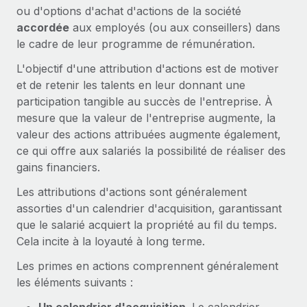
Gestion des freelances
ou d'options d'achat d'actions de la société
Comparer Remote
pays
Connexion
Intégrez et gérez vos freelances partout dans le monde
Nederlands
accordée
aux employés (ou aux conseillers) dans
Examinez notre service par rapport aux autres
le cadre de leur programme de rémunération.
Calculateur de paiement des freelances
PEO
Français
Découvrez les devises disponibles et les vitesses de
Sous-traitez les opérations complexes liées à l’emploi
L'objectif d'une attribution d'actions est de motiver
CROISSANCE
paiement pour vos freelances internationaux
et de retenir les talents en leur donnant une
Deutsch
Start-ups
participation tangible au succès de l'entreprise. À
Des solutions agiles et internationales pour les RH et la
INFRASTRUCTURE
mesure que la valeur de l'entreprise augmente, la
APPRENDRE AVEC REMOTE
Español
paie des entreprises en pleine croissance
valeur des actions attribuées augmente également,
Intégration Remote
Recherche et guides
ce qui offre aux salariés la possibilité de réaliser des
Intégrez vos RH aux flux de travail en toute simplicité
Entreprises intermédiaires
Italiano
gains financiers.
Études de cas
Développez vos équipes avec des solutions RH sur
Plateforme
mesure
Português (Portugal)
Les attributions d'actions sont généralement
Des fonctions RH clés intégrées pour votre équipe
Glossaire RH
assorties d'un calendrier d'acquisition, garantissant
Entreprise
Connecter
Nouveau
日本語
que le salarié acquiert la propriété au fil du temps.
Checklists et modèles
Les RH à l’international pour les grandes entreprises
Connectez n'importe quel outil d’IA à Remote grâce à
Cela incite à la loyauté à long terme.
Descriptions de postes
한국어
notre MCP
Les primes en actions comprennent généralement
TRAVAILLONS ENSEMBLE
les éléments suivants :
Webinaires
Intégrations
中文（简体）
Partenaires stratégiques de la tech
Rationalisez vos processus avec des outils essentiels