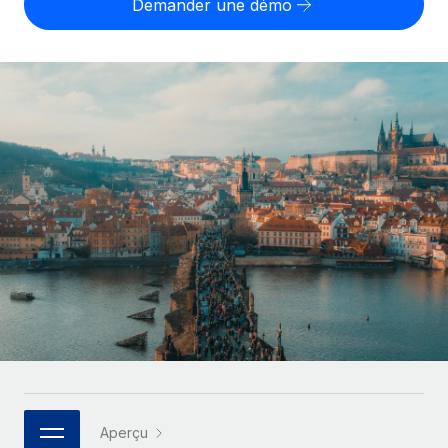
Demander une démo
Gestion des freelances
Comparer Remote
pays
Connexion
Intégrez et gérez vos freelances partout dans le monde
Nederlands
Examinez notre service par rapport aux autres
Calculateur de paiement des freelances
PEO
Français
Découvrez les devises disponibles et les vitesses de
Sous-traitez les opérations complexes liées à l’emploi
CROISSANCE
paiement pour vos freelances internationaux
Deutsch
Start-ups
Des solutions agiles et internationales pour les RH et la
INFRASTRUCTURE
APPRENDRE AVEC REMOTE
Español
paie des entreprises en pleine croissance
Intégration Remote
Recherche et guides
Intégrez vos RH aux flux de travail en toute simplicité
Entreprises intermédiaires
Italiano
Études de cas
Développez vos équipes avec des solutions RH sur
Plateforme
mesure
Português (Portugal)
Des fonctions RH clés intégrées pour votre équipe
Glossaire RH
Entreprise
Connecter
Nouveau
日本語
Checklists et modèles
Les RH à l’international pour les grandes entreprises
Connectez n'importe quel outil d’IA à Remote grâce à
Descriptions de postes
한국어
notre MCP
TRAVAILLONS ENSEMBLE
Webinaires
Intégrations
中文（简体）
Aperçu
Partenaires stratégiques de la tech
Rationalisez vos processus avec des outils essentiels