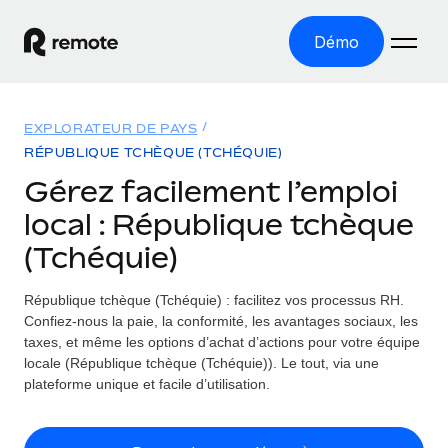
Démo
Accueil
EXPLORATEUR DE PAYS
Les produits
RÉPUBLIQUE TCHÈQUE (TCHÉQUIE)
Gérez facilement l’emploi
Solutions
EMPLOI À L’INTERNATIONAL
local : République tchèque
Paie multipays
Ressources
(Tchéquie)
COUVERTURE MONDIALE
Gérez la paie facilement et en toute conformité
Explorateur de pays
Tarification
République tchèque (Tchéquie) : facilitez vos processus RH.
OUTILS & CALCULATEURS
Employer of record
Toutes les informations sur l’emploi à l’international,
Confiez-nous la paie, la conformité, les avantages sociaux, les
Développez-vous à l’international sans frais liés aux
Outil de calcul du risque de requalification de
pays par pays
taxes, et même les options d’achat d’actions pour votre équipe
entités
contrat
locale (République tchèque (Tchéquie)). Le tout, via une
Explorateur des États-Unis (par État)
Évaluez le risque de requalification de contrat par pays
Français
plateforme unique et facile d’utilisation.
Pilotage 360 des freelances
Simplifiez l’embauche à travers les différents États des
Sollicitez vos freelances en toute conformité part
Calculateur du coût des employés
États-Unis
English
Calculez le coût total des employés dans n’importe quel