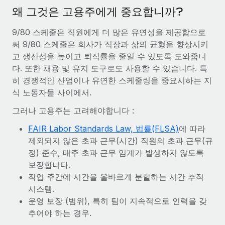
서비스
급여 및 인재 인사이트
왜 그것은 고용주에게 중요합니까?
Remote Build
곧 제공 예정
전문가 상담
통합 및 AI 자동화 컨설팅
인사이트 센터
9/80 스케줄은 직원에게 더 많은 유연성을 제공함으로
글로벌 인사 및 규정 준수 업무 처리에 전문가 지원 제공
써 9/80 스케줄은 회사가 직장과 삶의 균형을 향상시키
지원받기
고 생산성을 높이고 퇴직률을 줄일 수 있도록 도와줍니
신원 조사
사례 연구
다. 또한 채용 및 유지 도구로도 사용할 수 있습니다. 특
채용 후보자 심사 프로세스 간소화
모든 리소스 보기
히 경쟁적인 산업이나 유연한 스케줄링을 중요시하는 지
Compliance Watchtower
식 노동자들 사이에서.
규정 준수 관련 위험에 선제적으로 대응
블로그
그러나 고용주는 고려해야합니다 :
글로벌 급여
기기 관리
FAIR Labor Standards Law, 법률(FLSA)
에 따라
전 세계 IT 장비 제공 및 추적 관리
EOR 및 PEO
제외되지 않은 초과 근무(시간) 직원의 초과 근무(규
정) 준수, 매주 초과 근무 임계가 발생하지 않도록
법인 설립
계약자 관리
보장합니다.
법인 설립을 빠르고 준법적으로 지원
작업 주간에 시간을 올바르게 분할하는 시간 추적
세금
시스템.
글로벌 인재 이동 및 전근
운영 보장 (범위), 특히 팀이 지속적으로 인력을 갖
블로그 둘러보기
직원 해외 이전을 간편하게 처리
추어야 하는 경우.