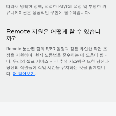
복리후생
블로그
따라서 명확한 정책, 적절한 Payroll 설정 및 투명한 커
손쉬운 직원 복리후생 관리
뮤니케이션은 성공적인 구현에 필수적입니다.
Remote 제품 관련 소식: Gusto 및 Xero와의 통합과
Remote Contractor Management Plus
Remote 지원은 어떻게 할 수 있습니
Remote의 사명은 모든 규모의 기업이 전 세계 어디서든 업무에 가
까?
장 적합 사람을 찾아 채용 및 관리하고 급여를 지급하도록 돕는 것
입니다. 이를 위해 최근 몇 주 동안 새로운...
Remote 분산된 팀의 9/80 일정과 같은 유연한 작업 조
자세히 알아보기
정을 지원하며, 현지 노동법을 준수하는 데 도움이 됩니
다. 우리의 셀프 서비스 시간 추적 시스템은 또한 당신과
당신의 직원들이 작업 시간을 유지하는 것을 쉽게합니
Shootsta가 Remote를 통해 네 개의 시장에서 글로벌
다.
더 알아보기
.
채용을 확장한 방법
비디오 콘텐츠를 활용한 마케팅이 계속해서 인기를 끌면서, 기업들
에게는 흥미롭고 전문적인 비디오 제작이 어느 때보다 중요해졌습
니다. 그러나 대부분의 회사들은 그렇게 높은 품질의...
자세히 알아보기