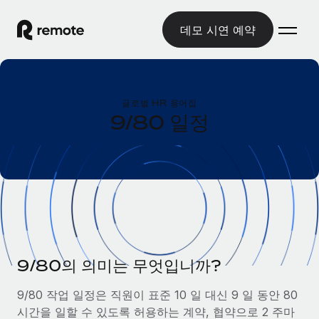
데모 시연 예약
홈
글로벌 HR 용어집
제품
9/80 일정
솔루션
글로벌 고용
글로벌 급여
리소스
글로벌 서비스 제공
규정을 준수하며 급여 지급을 손쉽게 처리
국가별 정보
요금
도구 및 계산기
기록상 고용주(EOR)
국가별 글로벌 채용 지원 알아보기
법인 설립 비용 없이 전 세계로 사업을 확장
오분류 리스크 평가 도구
미국 주별 정보
국가별 직원 오분류 리스크 확인
기록상 계약자
9/80의 의미는 무엇입니까?
미국 모든 주 전역에서 채용 업무를 간소화
한국어
전 세계에서 규정을 준수하며 계약자 고용
직원 비용 계산기
9/80 작업 일정은 직원이 표준 10 일 대신 9 일 동안 80
Remote와 다른 솔루션 비교
국가별 총 인건비 계산
계약자 관리
시간을 일할 수 있도록 허용하는 계약, 협약으로 2 주마
English
다른 업체들과 비교해보기