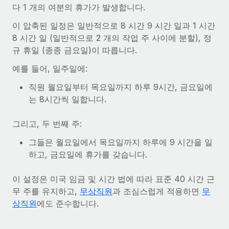
전 세계 계약자의 온보딩 및 관리
다 1 개의 여분의 휴가가 발생합니다.
계약자 지급 계산기
로그인
Nederlands
글로벌 계약직을 위한 통화 옵션과 지급 소요 시간 확인
이 압축된 일정은 일반적으로 8 시간 9 시간 일과 1 시간
PEO
성장 단계
8 시간 일 (일반적으로 2 개의 작업 주 사이에 분할), 정
복잡한 고용 업무를 아웃소싱
Français
스타트업
규 휴일 (종종 금요일)이 따릅니다.
REMOTE와 함께 배우기
성장하는 기업을 위한 민첩한 글로벌 HR 및 급여 솔루션
예를 들어, 일주일에:
Deutsch
리서치 및 가이드
인프라
중견기업
직원 월요일부터 목요일까지 하루 9시간, 금요일에
Remote 통합
사례 연구
맞춤형 HR 솔루션으로 팀 확장
Español
는 8시간씩 일합니다.
HR을 워크플로에 매끄럽게 통합
HR 용어집
엔터프라이즈
Italiano
플랫폼
그리고, 두 번째 주:
대기업을 위한 글로벌 HR
체크리스트 및 템플릿
팀을 위한 통합된 핵심 HR 기능
그들은 월요일에서 목요일까지 하루에 9 시간을 일
Português (Portugal)
직무 설명 라이브러리
하고, 금요일에 휴가를 갖습니다.
연결
새로운
REMOTE 파트너 되기
日本語
MCP를 사용하여 모든 AI 도구를 Remote에 연결 가능
전략적 기술 파트너
웨비나
이 설정은 미국 임금 및 시간 법에 따라 표준 40 시간 근
통합
플랫폼에 글로벌 HR을 유연하게 통합
무 주를 유지하고,
무상직원
과 조심스럽게 적용하면
무
한국어
이벤트
핵심 비즈니스 도구로 프로세스를 간소화
상직원
에도 준수합니다.
파트너 되기
中文（简体）
뉴스룸
Remote와의 파트너십 기회 탐색